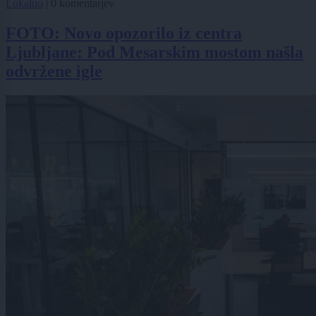
Lokalno
|
0 komentarjev
FOTO: Novo opozorilo iz centra
Ljubljane: Pod Mesarskim mostom našla
odvržene igle