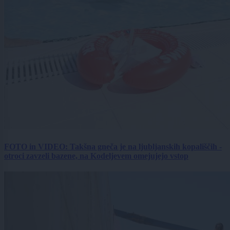
FOTO in VIDEO: Takšna gneča je na ljubljanskih kopališčih -
otroci zavzeli bazene, na Kodeljevem omejujejo vstop