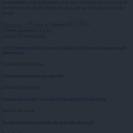
problematiko, tudi ljubljancani niste prav okoljsko osvesceni kar se
te teme tice, za crknit smesno ko se pa pri vas to zgodi je pa lj na
nogah
Odgovori
Copy to clipboard
2
0
Zadnje objavljeno
V živo
Lokalno
58 minut nazaj
FOTO: Novo opozorilo iz centra Ljubljane: Pod Mesarskim mostom našla
odvržene igle
Lokalno
eno uro nazaj
Coworking kot prostor za resno delo
Globalno
2 uri nazaj
Letošnji junij in julij v Zahodni Evropi najtoplejši v zgodovini
Scena
3 ure nazaj
Zvezde prinašajo spremembe, nič ne bo tako, kot se zdi