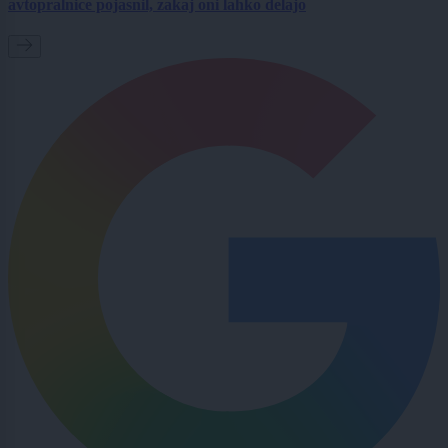
avtopralnice pojasnil, zakaj oni lahko delajo