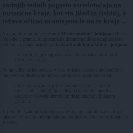
zadnjih tednih pogosto osredotočajo na
turistične kraje, kot sta Bled in Bohinj, a
težava očitno ni omejena le na te kraje ...
Na portalu za pobude občanov
Mestne občine Ljubljana
je bila
objavljena prijava, ki opozarja na domnevno divje kampiranje na
območju makadamskega parkirišča
Kajak kanu kluba Ljubljana
.
Do parkirišča je mogoče dostopati po makadamski poti
s Kobetove ulice.
Po navedbah prijavitelja se v času turistične sezone tam zadržuje
tudi več kot deset avtodomov, kombijev in podobnih vozil.
Občan opozarja, da gre večinoma za starejša vozila
brez lastnih sanitarij, posledica pa naj bi bila nered v
okolici ter človeški iztrebki in drugi izločki v bližnjem
grmovju.
V pobudi je zato pozval občino k ukrepanju zaradi razmer, ki po
njegovih besedah vplivajo tako na okolje kot na kakovost bivanja v
soseski.