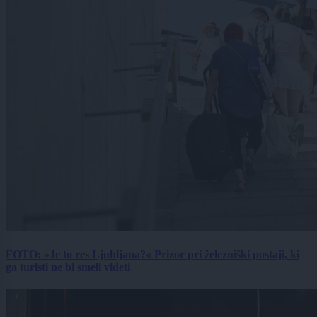
FOTO: »Je to res Ljubljana?« Prizor pri železniški postaji, ki
ga turisti ne bi smeli videti