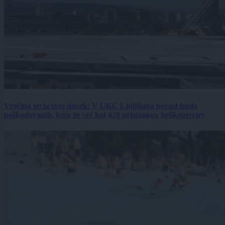
Vročina terja svoj davek: V UKC Ljubljana porast hudo
poškodovanih, letos že več kot 420 pristankov helikopterjev