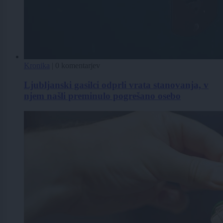
Kronika
|
0 komentarjev
Ljubljanski gasilci odprli vrata stanovanja, v
njem našli preminulo pogrešano osebo