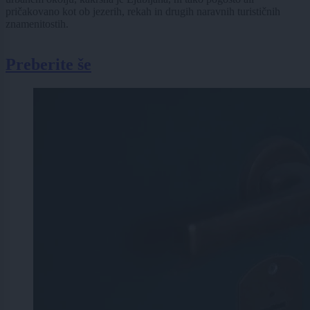
pričakovano kot ob jezerih, rekah in drugih naravnih turističnih
znamenitostih.
Preberite še