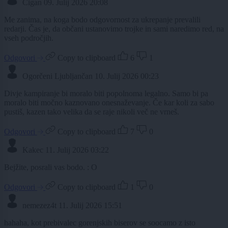
Cigan
09. Julij 2026 20:08
Me zanima, na koga bodo odgovornost za ukrepanje prevalili
redarji. Čas je, da občani ustanovimo trojke in sami naredimo red, na
vseh področjih.
Odgovori
Copy to clipboard
6
1
Ogorčeni Ljubljančan
10. Julij 2026 00:23
Divje kampiranje bi moralo biti popolnoma legalno. Samo bi pa
moralo biti močno kaznovano onesnaževanje. Če kar koli za sabo
pustiš, kazen tako velika da se raje nikoli več ne vrneš.
Odgovori
Copy to clipboard
7
0
Kakec
11. Julij 2026 03:22
Bejžite, posrali vas bodo. : O
Odgovori
Copy to clipboard
1
0
nemezez4t
11. Julij 2026 15:51
hahaha, kot prebivalec gorenjskih biserov se soocamo z isto