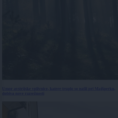
Umor avstrijske vplivnice, katere truplo so našli pri Majšperku,
dobiva nove razsežnosti