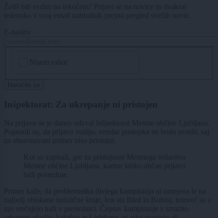
Želiš biti vedno na tekočem? Prijavi se na novice in dvakrat
tedensko v svoj email nabiralnik prejmi pregled svežih novic.
E-naslov
CAPTCHA
Nisem robot
Naročite se
Inšpektorat: Za ukrepanje ni pristojen
Na prijavo se je danes odzval Inšpektorat Mestne občine Ljubljana.
Pojasnili so, da prijavo vodijo, vendar postopka ne bodo uvedli, saj
za obravnavani primer niso pristojni.
Kot so zapisali, gre za pristojnost Mestnega redarstva
Mestne občine Ljubljana, kamor lahko občan prijavo
tudi posreduje.
Primer kaže, da problematika divjega kampiranja ni omejena le na
najbolj obiskane turistične kraje, kot sta Bled in Bohinj, temveč se z
njo srečujejo tudi v prestolnici. Čeprav kampiranje v izrazito
urbanem okolju, kakršna je Ljubljana, ni tako pogosto ali