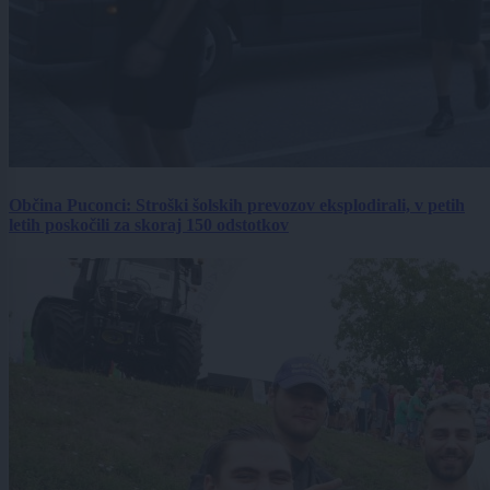
Občina Puconci: Stroški šolskih prevozov eksplodirali, v petih
letih poskočili za skoraj 150 odstotkov