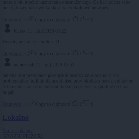
moralo biti močno kaznovano onesnaževanje. Če kar koli za sabo
pustiš, kazen tako velika da se raje nikoli več ne vrneš.
Odgovori
Copy to clipboard
7
0
Kakec
11. Julij 2026 03:22
Bejžite, posrali vas bodo. : O
Odgovori
Copy to clipboard
1
0
nemezez4t
11. Julij 2026 15:51
hahaha, kot prebivalec gorenjskih biserov se soocamo z isto
problematiko, tudi ljubljancani niste prav okoljsko osvesceni kar se
te teme tice, za crknit smesno ko se pa pri vas to zgodi je pa lj na
nogah
Odgovori
Copy to clipboard
2
0
Lokalno
Vse v Lokalno
GROZNI PRIZORI