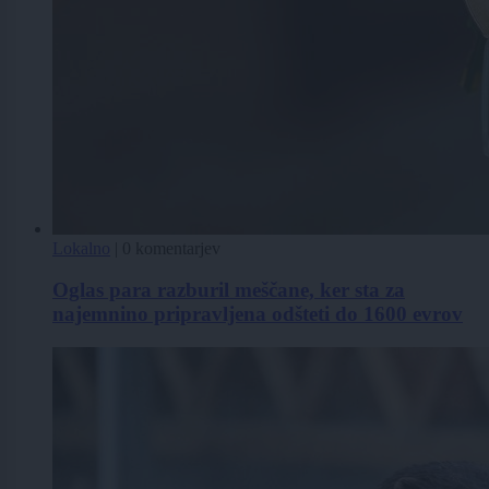
Lokalno
|
0 komentarjev
Oglas para razburil meščane, ker sta za
najemnino pripravljena odšteti do 1600 evrov