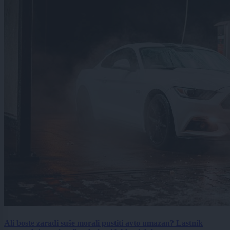
Ali boste zaradi suše morali pustiti avto umazan? Lastnik