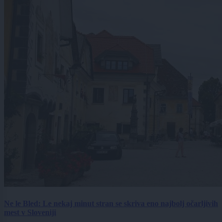
Ne le Bled: Le nekaj minut stran se skriva eno najbolj očarljivih
mest v Sloveniji