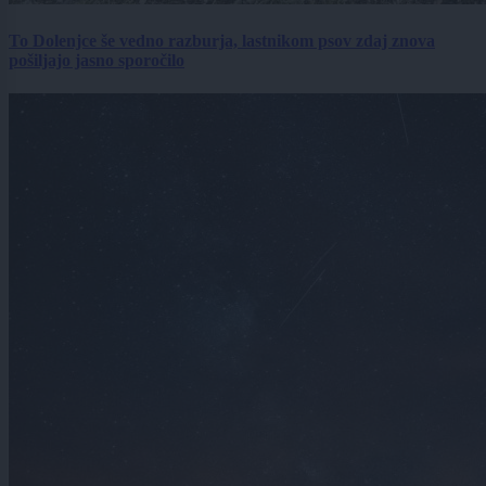
To Dolenjce še vedno razburja, lastnikom psov zdaj znova
pošiljajo jasno sporočilo