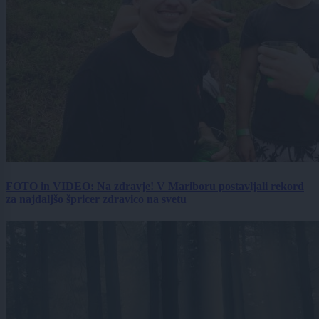
FOTO in VIDEO: Na zdravje! V Mariboru postavljali rekord
za najdaljšo špricer zdravico na svetu