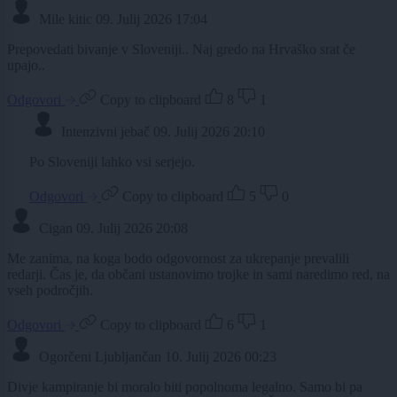
Mile kitic
09. Julij 2026 17:04
Prepovedati bivanje v Sloveniji.. Naj gredo na Hrvaško srat če
upajo..
Odgovori
Copy to clipboard
8
1
Intenzivni jebač
09. Julij 2026 20:10
Po Sloveniji lahko vsi serjejo.
Odgovori
Copy to clipboard
5
0
Cigan
09. Julij 2026 20:08
Me zanima, na koga bodo odgovornost za ukrepanje prevalili
redarji. Čas je, da občani ustanovimo trojke in sami naredimo red, na
vseh področjih.
Odgovori
Copy to clipboard
6
1
Ogorčeni Ljubljančan
10. Julij 2026 00:23
Divje kampiranje bi moralo biti popolnoma legalno. Samo bi pa