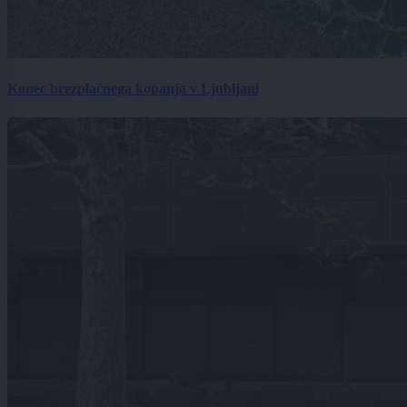
Konec brezplačnega kopanja v Ljubljani