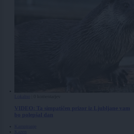
Lokalno
|
0 komentarjev
VIDEO: Ta simpatičen prizor iz Ljubljane vam
bo polepšal dan
Kampiranje
Kazen