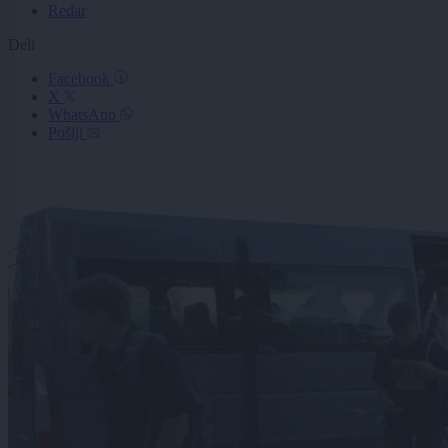
Redar
Deli
Facebook
X
WhatsApp
Pošlji