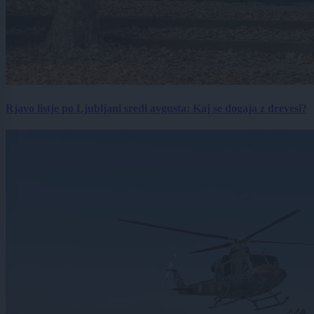
Rjavo listje po Ljubljani sredi avgusta: Kaj se dogaja z drevesi?