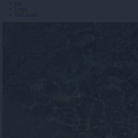
Igre
Forum
Mali oglasi