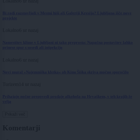
Lokalno
6 ur nazaj
Bi radi razstavljali v Mestni hiši ali Galeriji Kresija? Ljubljana išče nove
projekte
Lokalno
6 ur nazaj
Namestitev klime v Ljubljani ni tako preprosta: Napačna postavitev lahko
prinese spor s sosedi ali inšpekcijo
Lokalno
6 ur nazaj
Novi mural »Najemniška kletka« ob Kinu Šiška skriva močno sporočilo
Turizem
14 ur nazaj
Prihajajo nočne prepovedi prodaje alkohola na Hrvaškem, v teh krajih že
velja
Prikaži več
Komentarji