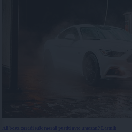
Ali boste zaradi suše morali pustiti avto umazan? Lastnik