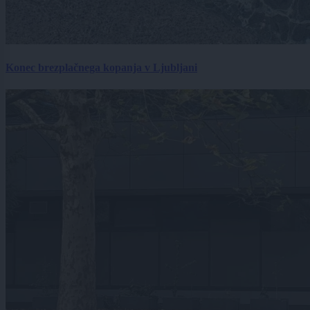
Konec brezplačnega kopanja v Ljubljani