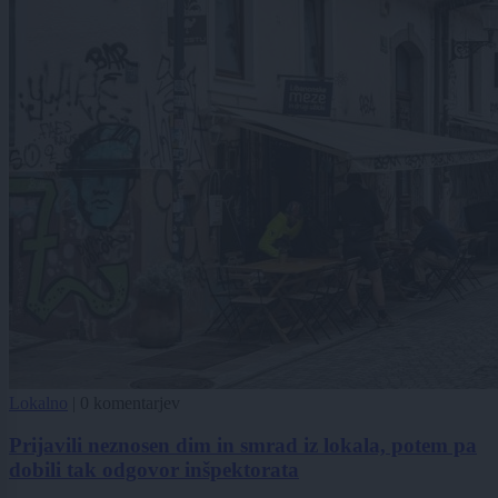
Lokalno
|
0 komentarjev
Prijavili neznosen dim in smrad iz lokala, potem pa
dobili tak odgovor inšpektorata