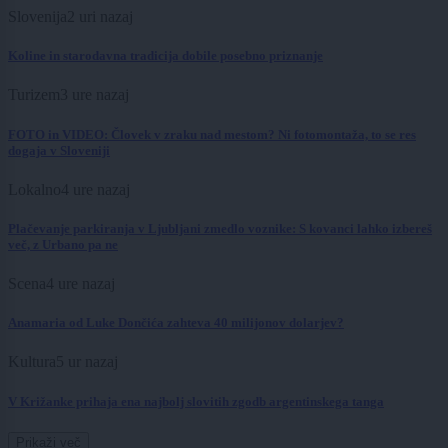
Slovenija
2 uri nazaj
Koline in starodavna tradicija dobile posebno priznanje
Turizem
3 ure nazaj
FOTO in VIDEO: Človek v zraku nad mestom? Ni fotomontaža, to se res
dogaja v Sloveniji
Lokalno
4 ure nazaj
Plačevanje parkiranja v Ljubljani zmedlo voznike: S kovanci lahko izbereš
več, z Urbano pa ne
Scena
4 ure nazaj
Anamaria od Luke Dončića zahteva 40 milijonov dolarjev?
Kultura
5 ur nazaj
V Križanke prihaja ena najbolj slovitih zgodb argentinskega tanga
Prikaži več