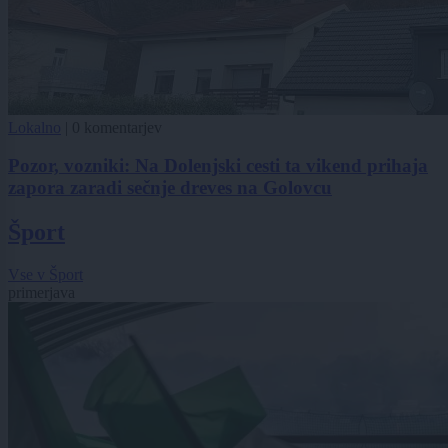
Lokalno
|
0 komentarjev
Pozor, vozniki: Na Dolenjski cesti ta vikend prihaja
zapora zaradi sečnje dreves na Golovcu
Šport
Vse v Šport
primerjava