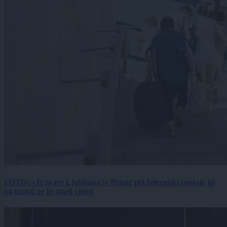
FOTO: »Je to res Ljubljana?« Prizor pri železniški postaji, ki
ga turisti ne bi smeli videti