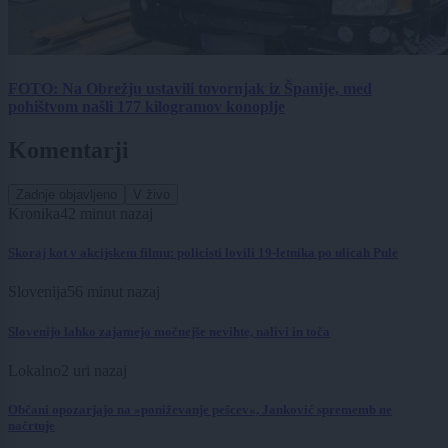
FOTO: Na Obrežju ustavili tovornjak iz Španije, med
pohištvom našli 177 kilogramov konoplje
Komentarji
Zadnje objavljeno
V živo
Kronika
42 minut nazaj
Skoraj kot v akcijskem filmu: policisti lovili 19-letnika po ulicah Pule
Slovenija
56 minut nazaj
Slovenijo lahko zajamejo močnejše nevihte, nalivi in toča
Lokalno
2 uri nazaj
Občani opozarjajo na »poniževanje pešcev«, Janković sprememb ne
načrtuje