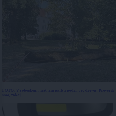
FOTO: V soboškem mestnem parku podrli več dreves. Preverili
smo, zakaj