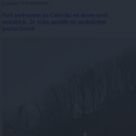
Lokalno
|
0 komentarjev
Nad podvozom na Celovški od danes novi
semaforji: To se bo zgodilo ob naslednjem
poplavljanju