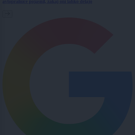
avtopralnice pojasnil, zakaj oni lahko delajo