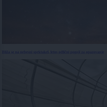
Bliža se na nebesni spektakel, letos odlični pogoji za opazovanje