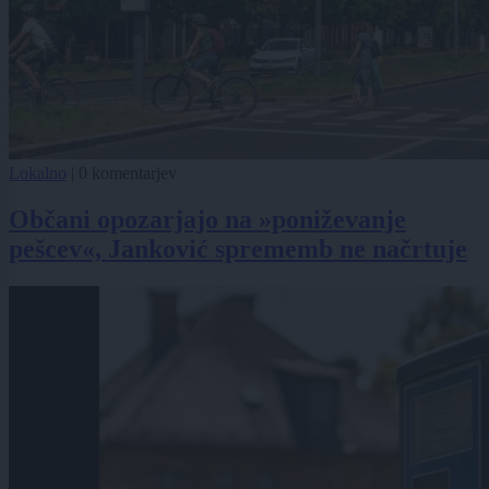
Lokalno
|
0 komentarjev
Občani opozarjajo na »poniževanje
pešcev«, Janković sprememb ne načrtuje