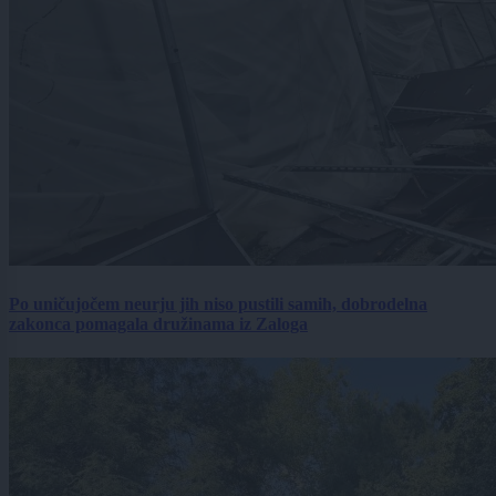
Po uničujočem neurju jih niso pustili samih, dobrodelna
zakonca pomagala družinama iz Zaloga