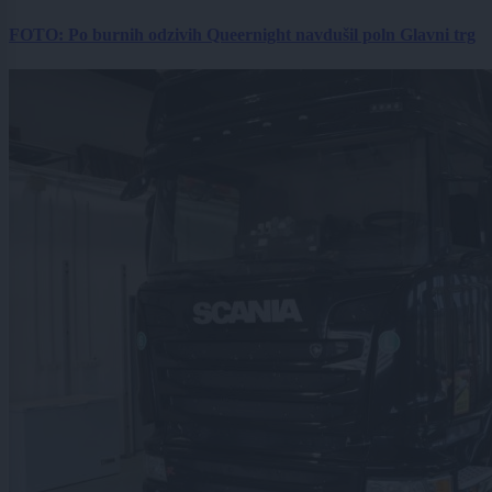
FOTO: Po burnih odzivih Queernight navdušil poln Glavni trg