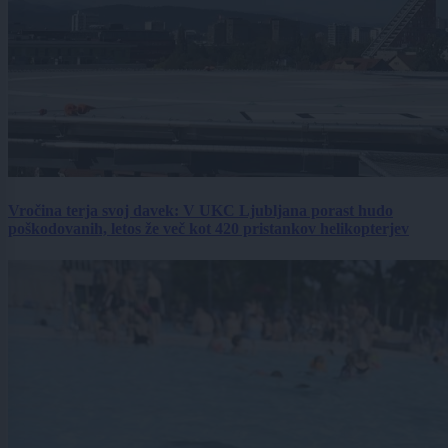
Vročina terja svoj davek: V UKC Ljubljana porast hudo
poškodovanih, letos že več kot 420 pristankov helikopterjev