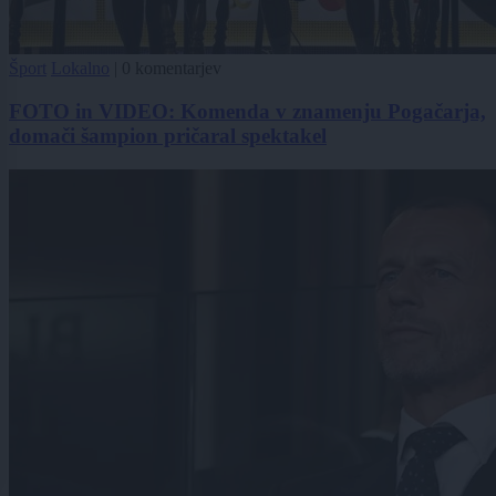
Šport
Lokalno
|
0 komentarjev
FOTO in VIDEO: Komenda v znamenju Pogačarja,
domači šampion pričaral spektakel