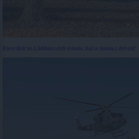
Rjavo listje po Ljubljani sredi avgusta: Kaj se dogaja z drevesi?