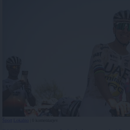
Šport
Lokalno
|
0 komentarjev