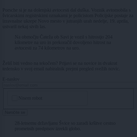
Porsche si je na dolenjski avtocesti dal duška. Voznik avtomobila s
švicarskimi registrskimi oznakami je policistom Policijske postaje za
izravnalne ukrepe Novo mesto v jutranjih urah nedelje, 19. aprila,
ustvaril nekaj sivih las.
Na območju Čateža ob Savi je vozil s hitrostjo 204
kilometre na uro in prekoračil dovoljeno hitrost na
avtocesti za 74 kilometrov na uro.
Želiš biti vedno na tekočem? Prijavi se na novice in dvakrat
tedensko v svoj email nabiralnik prejmi pregled svežih novic.
E-naslov
CAPTCHA
Nisem robot
Naročite se
28-letnemu državljanu Švice so zaradi kršitve cestno
prometnih predpisov izrekli globo.