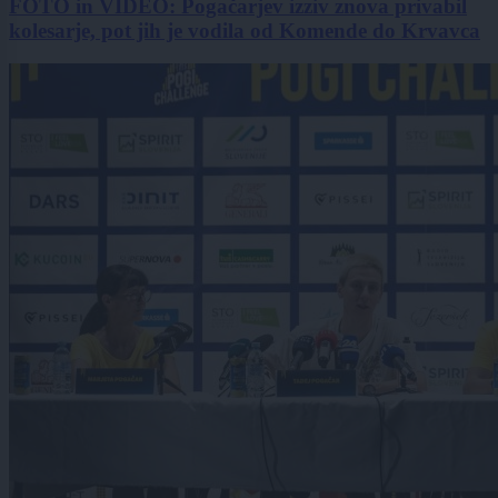
FOTO in VIDEO: Pogačarjev izziv znova privabil
kolesarje, pot jih je vodila od Komende do Krvavca