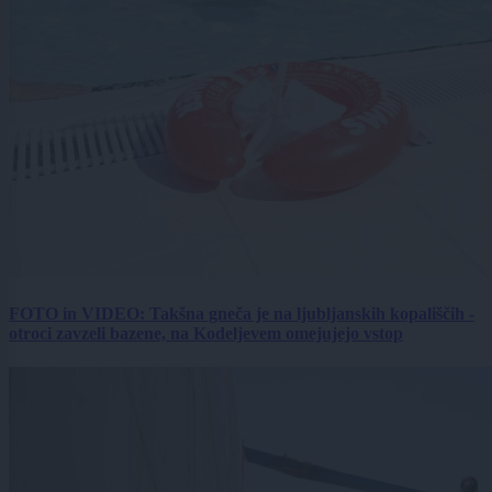
FOTO in VIDEO: Takšna gneča je na ljubljanskih kopališčih -
otroci zavzeli bazene, na Kodeljevem omejujejo vstop