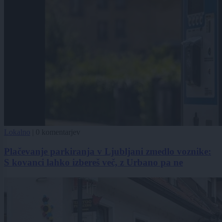
Lokalno
|
0 komentarjev
Plačevanje parkiranja v Ljubljani zmedlo voznike:
S kovanci lahko izbereš več, z Urbano pa ne