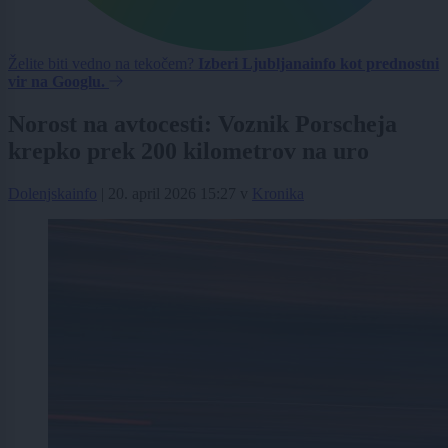
Želite biti vedno na tekočem?
Izberi Ljubljanainfo kot prednostni
vir na Googlu.
Norost na avtocesti: Voznik Porscheja
krepko prek 200 kilometrov na uro
Dolenjskainfo
|
20. april 2026 15:27
v
Kronika