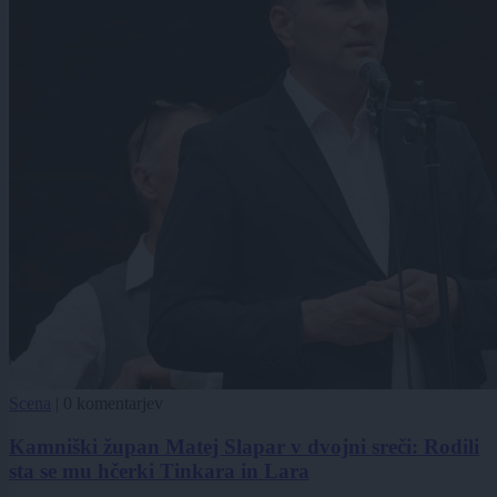
Scena
|
0 komentarjev
Kamniški župan Matej Slapar v dvojni sreči: Rodili
sta se mu hčerki Tinkara in Lara