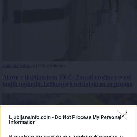
Lokalno
Zdravje
|
0 komentarjev
Alarm v ljubljanskem UKC: Zaradi vročine vse več
hudih poškodb, helikopterji pristajajo en za drugim
Ljubljanainfo.com -
Do Not Process My Personal
Information
If you wish to opt-out of the sale, sharing to third parties, or