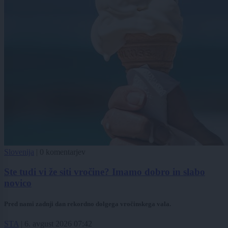
Slovenija
|
0 komentarjev
Ste tudi vi že siti vročine? Imamo dobro in slabo
novico
Pred nami zadnji dan rekordno dolgega vročinskega vala.
STA
|
6. avgust 2026 07:42