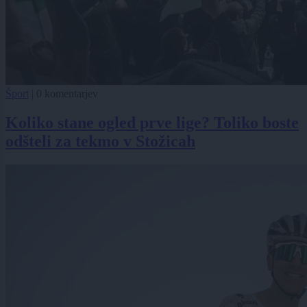
Šport
|
0 komentarjev
Koliko stane ogled prve lige? Toliko boste
odšteli za tekmo v Stožicah