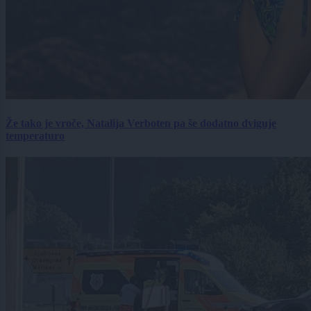
Že tako je vroče, Natalija Verboten pa še dodatno dviguje
temperaturo