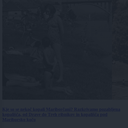
Kje so se nekoč kopali Mariborčani? Razkrivamo pozabljena
kopališča, od Drave do Treh ribnikov in kopališča pod
Mariborsko kočo