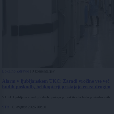
Lokalno
Zdravje
|
0 komentarjev
Alarm v ljubljanskem UKC: Zaradi vročine vse več
hudih poškodb, helikopterji pristajajo en za drugim
V UKC Ljubljana v zadnjih dneh opažajo porast števila hudo poškodovanih.
STA
|
6. avgust 2026 00:10