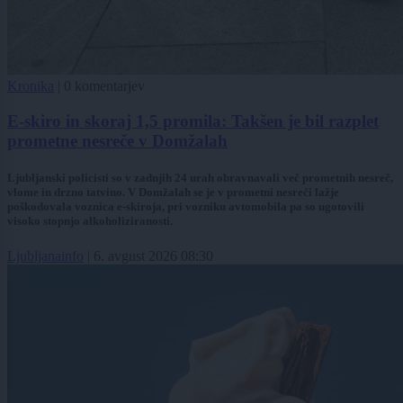
Kronika
|
0 komentarjev
E-skiro in skoraj 1,5 promila: Takšen je bil razplet
prometne nesreče v Domžalah
Ljubljanski policisti so v zadnjih 24 urah obravnavali več prometnih nesreč,
vlome in drzno tatvino. V Domžalah se je v prometni nesreči lažje
poškodovala voznica e-skiroja, pri vozniku avtomobila pa so ugotovili
visoko stopnjo alkoholiziranosti.
Ljubljanainfo
|
6. avgust 2026 08:30