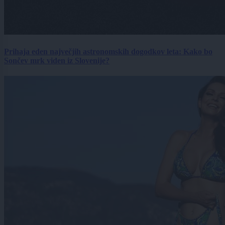
Prihaja eden največjih astronomskih dogodkov leta: Kako bo
Sončev mrk viden iz Slovenije?