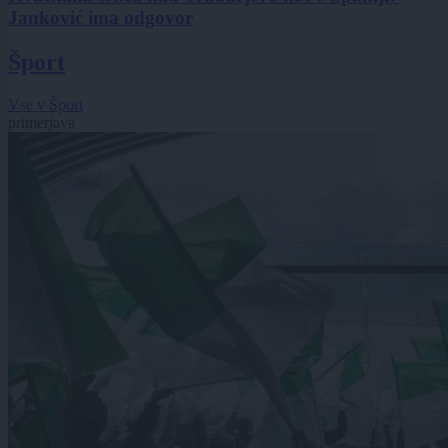
Janković ima odgovor
Šport
Vse v Šport
primerjava