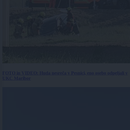
FOTO in VIDEO: Huda nesreča v Pesnici, eno osebo odpeljali v
UKC Maribor