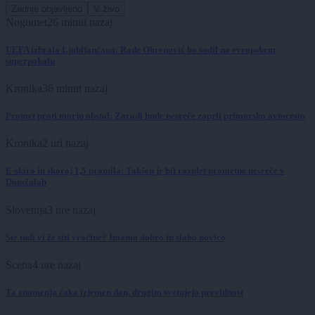
Zadnje objavljeno
V živo
Nogomet
26 minut nazaj
UEFA izbrala Ljubljančana: Rade Obrenović bo sodil na evropskem
superpokalu
Kronika
36 minut nazaj
Promet proti morju obstal: Zaradi hude nesreče zaprli primorsko avtocesto
Kronika
2 uri nazaj
E-skiro in skoraj 1,5 promila: Takšen je bil razplet prometne nesreče v
Domžalah
Slovenija
3 ure nazaj
Ste tudi vi že siti vročine? Imamo dobro in slabo novico
Scena
4 ure nazaj
Ta znamenja čaka izjemen dan, drugim svetujejo previdnost