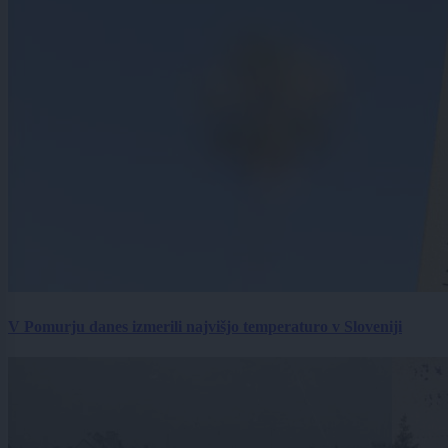
V Pomurju danes izmerili najvišjo temperaturo v Sloveniji