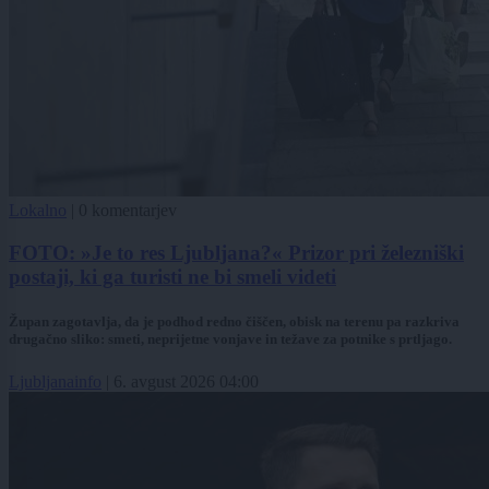
Lokalno
|
0 komentarjev
FOTO: »Je to res Ljubljana?« Prizor pri železniški
postaji, ki ga turisti ne bi smeli videti
Župan zagotavlja, da je podhod redno čiščen, obisk na terenu pa razkriva
drugačno sliko: smeti, neprijetne vonjave in težave za potnike s prtljago.
Ljubljanainfo
|
6. avgust 2026 04:00