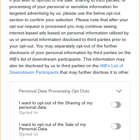
processing of your personal or sensitive information for
targeted advertising by us, please use the below opt-out
section to confirm your selection. Please note that after your
opt-out request is processed you may continue seeing
interest-based ads based on personal information utilized by
us or personal information disclosed to third parties prior to
your opt-out. You may separately opt-out of the further
disclosure of your personal information by third parties on the
IAB’s list of downstream participants. This information may
also be disclosed by us to third parties on the
IAB’s List of
Prijavi se na cajtng
Downstream Participants
that may further disclose it to other
third parties.
Personal Data Processing Opt Outs
Lokalno
|
0 komentarjev
I want to opt-out of the Sharing of my
personal data.
Srečnež neznan: dobitni listek na Eurojackpotu mu
Opted In
je prinesel več tisoč evrov
I want to opt-out of the Sale of my
Personal Data.
Opted In