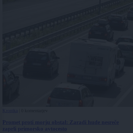
Kronika
|
0 komentarjev
Promet proti morju obstal: Zaradi hude nesreče
zaprli primorsko avtocesto