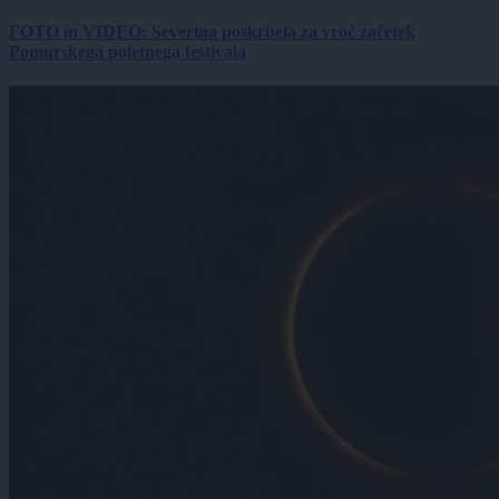
FOTO in VIDEO: Severina poskrbela za vroč začetek
Pomurskega poletnega festivala