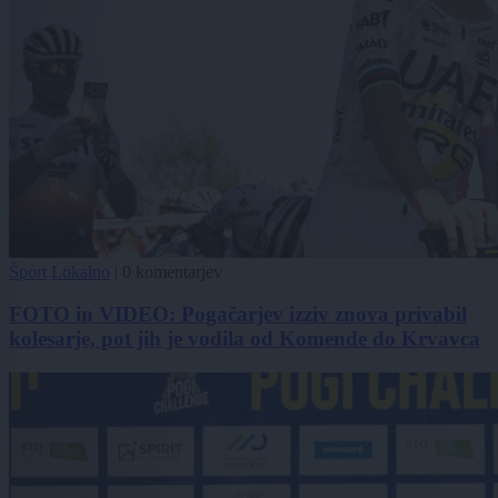
Šport
Lokalno
|
0 komentarjev
FOTO in VIDEO: Pogačarjev izziv znova privabil
kolesarje, pot jih je vodila od Komende do Krvavca