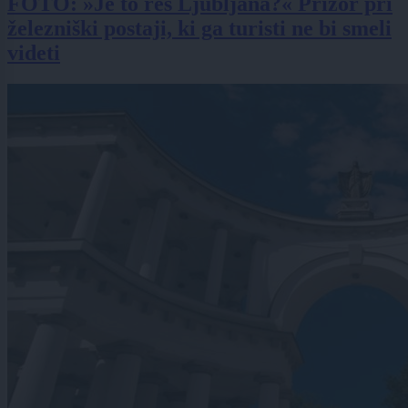
FOTO: »Je to res Ljubljana?« Prizor pri
železniški postaji, ki ga turisti ne bi smeli
videti