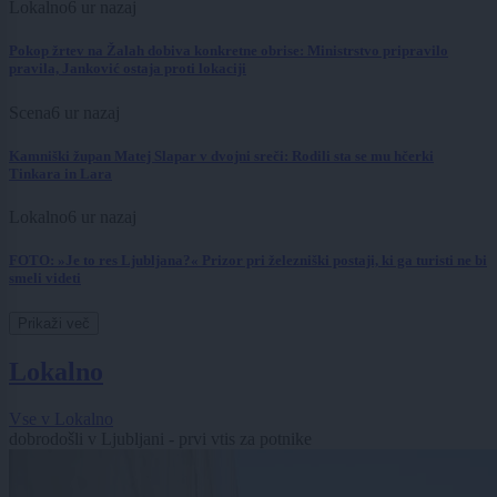
Lokalno
6 ur nazaj
Pokop žrtev na Žalah dobiva konkretne obrise: Ministrstvo pripravilo
pravila, Janković ostaja proti lokaciji
Scena
6 ur nazaj
Kamniški župan Matej Slapar v dvojni sreči: Rodili sta se mu hčerki
Tinkara in Lara
Lokalno
6 ur nazaj
FOTO: »Je to res Ljubljana?« Prizor pri železniški postaji, ki ga turisti ne bi
smeli videti
Prikaži več
Lokalno
Vse v Lokalno
dobrodošli v Ljubljani - prvi vtis za potnike