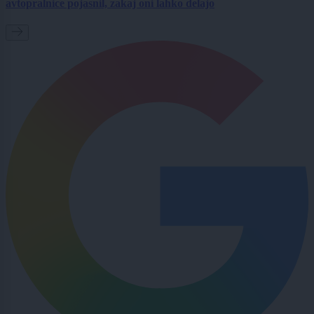
avtopralnice pojasnil, zakaj oni lahko delajo