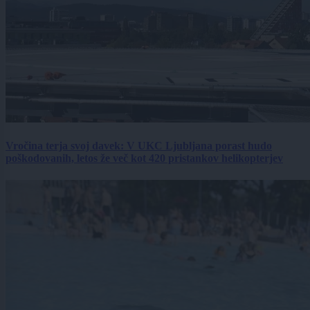
Vročina terja svoj davek: V UKC Ljubljana porast hudo
poškodovanih, letos že več kot 420 pristankov helikopterjev