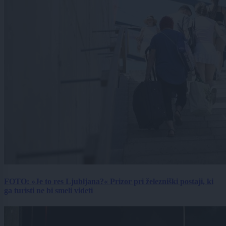
FOTO: »Je to res Ljubljana?« Prizor pri železniški postaji, ki
ga turisti ne bi smeli videti