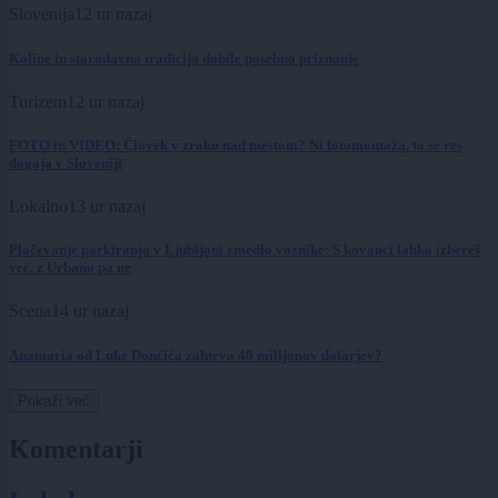
Slovenija
12 ur nazaj
Koline in starodavna tradicija dobile posebno priznanje
Turizem
12 ur nazaj
FOTO in VIDEO: Človek v zraku nad mestom? Ni fotomontaža, to se res
dogaja v Sloveniji
Lokalno
13 ur nazaj
Plačevanje parkiranja v Ljubljani zmedlo voznike: S kovanci lahko izbereš
več, z Urbano pa ne
Scena
14 ur nazaj
Anamaria od Luke Dončića zahteva 40 milijonov dolarjev?
Prikaži več
Komentarji