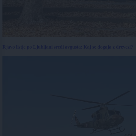
Rjavo listje po Ljubljani sredi avgusta: Kaj se dogaja z drevesi?