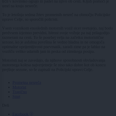
trčil v kovinsko ograjo in padel na njivo ob cesti. Kljub pomoči je
umrl na kraju nesreče.
To je letošnja sedma žrtev prometnih nesreč na območju Policijske
uprave Celje, so sporočili policisti.
Vsem voznikom enoslednih motornih vozil sicer svetujejo, naj bodo
predvsem izjemno previdni, hitrost svoje vožnje pa naj prilagodijo
razmeram na cesti. To še posebej velja na začetku motoristične
sezone, ko je asfaltna površina še vedno hladna in ne omogoča
optimalne oprijemljivosti pnevmatik, zaradi zime pa je lahko na
vozišču veliko udarnih jam in peska od zimskega posipa.
Motoristi naj se zavedajo, da njihove sposobnosti obvladovanja
motornega kolesa najverjetneje še niso tako dobre kot ob koncu
prejšnje sezone, so še zapisali na Policijski upravi Celje.
Prometna nesreča
Motorist
Tragično
Smrt
Deli
Facebook