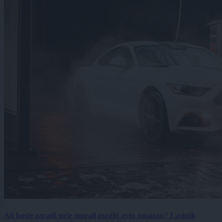
Ali boste zaradi suše morali pustiti avto umazan? Lastnik