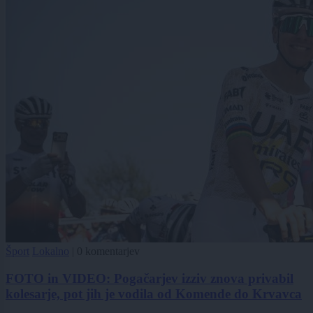
Šport
Lokalno
|
0 komentarjev
FOTO in VIDEO: Pogačarjev izziv znova privabil
kolesarje, pot jih je vodila od Komende do Krvavca