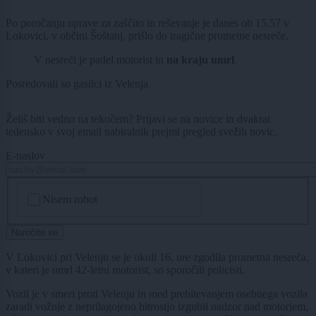
Po poročanju uprave za zaščito in reševanje je danes ob 15.57 v
Lokovici, v občini Šoštanj, prišlo do tragične prometne nesreče.
V nesreči je padel motorist in
na kraju umrl
.
Posredovali so gasilci iz Velenja.
Želiš biti vedno na tekočem? Prijavi se na novice in dvakrat
tedensko v svoj email nabiralnik prejmi pregled svežih novic.
E-naslov
CAPTCHA
Nisem robot
Naročite se
V Lokovici pri Velenju se je okoli 16. ure zgodila prometna nesreča,
v kateri je umrl 42-letni motorist, so sporočili policisti.
Vozil je v smeri proti Velenju in med prehitevanjem osebnega vozila
zaradi vožnje z neprilagojeno hitrostjo izgubil nadzor nad motorjem,