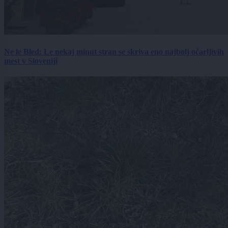
Ne le Bled: Le nekaj minut stran se skriva eno najbolj očarljivih
mest v Sloveniji