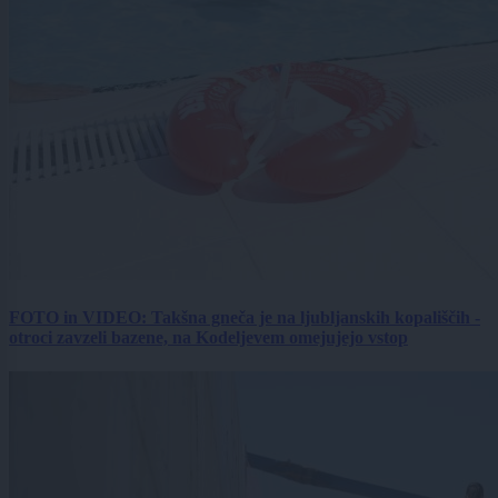
FOTO in VIDEO: Takšna gneča je na ljubljanskih kopališčih -
otroci zavzeli bazene, na Kodeljevem omejujejo vstop