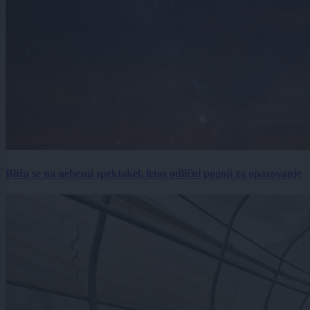
Bliža se na nebesni spektakel, letos odlični pogoji za opazovanje