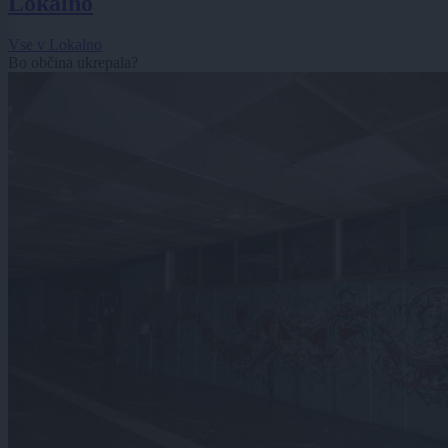
Lokalno
Vse v Lokalno
Bo občina ukrepala?