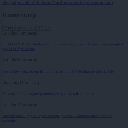
Ste ga kje videli? 45-letni Mariborčan odšel neznano kam
Komentarji
Zadnje objavljeno
V živo
Lokalno
3 ure nazaj
FOTO in VIDEO: Medtem ko občina odlaša, podjetniki sami rešujejo ugled
podhoda Ajdovščina
Kronika
10 ur nazaj
Skoraj kot v akcijskem filmu: policisti lovili 19-letnika po ulicah Pule
Slovenija
11 ur nazaj
Slovenijo lahko zajamejo močnejše nevihte, nalivi in toča
Lokalno
11 ur nazaj
Občani opozarjajo na »poniževanje pešcev«, Janković sprememb ne
načrtuje