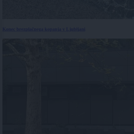
Konec brezplačnega kopanja v Ljubljani