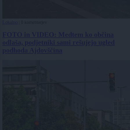
Lokalno
|
0 komentarjev
FOTO in VIDEO: Medtem ko občina
odlaša, podjetniki sami rešujejo ugled
podhoda Ajdovščina