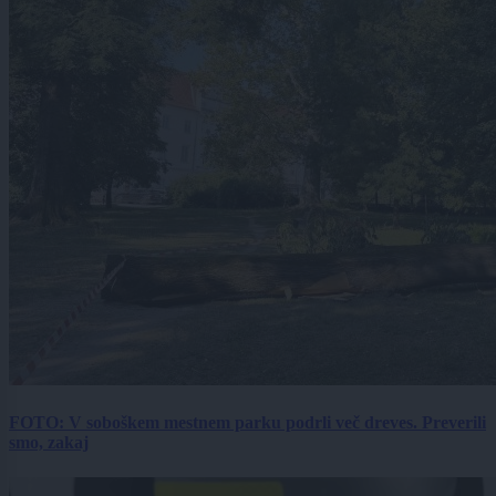
FOTO: V soboškem mestnem parku podrli več dreves. Preverili
smo, zakaj