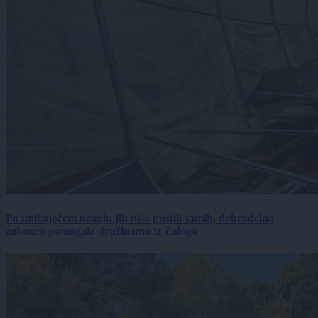
Po uničujočem neurju jih niso pustili samih, dobrodelna
zakonca pomagala družinama iz Zaloga