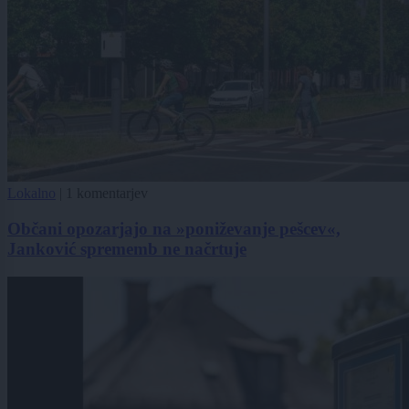
Lokalno
|
1 komentarjev
Občani opozarjajo na »poniževanje pešcev«,
Janković sprememb ne načrtuje