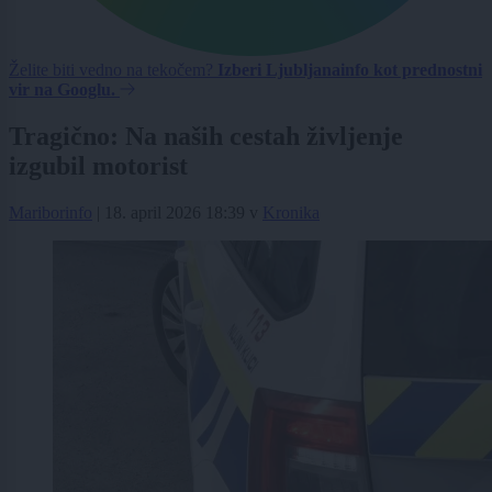
Želite biti vedno na tekočem?
Izberi Ljubljanainfo kot prednostni
vir na Googlu.
Tragično: Na naših cestah življenje
izgubil motorist
Mariborinfo
|
18. april 2026 18:39
v
Kronika