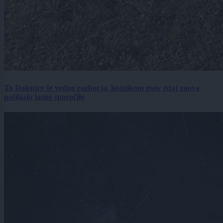
To Dolenjce še vedno razburja, lastnikom psov zdaj znova
pošiljajo jasno sporočilo