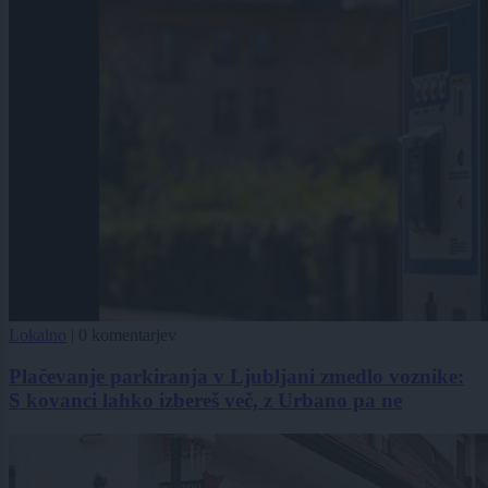
Lokalno
|
0 komentarjev
Plačevanje parkiranja v Ljubljani zmedlo voznike:
S kovanci lahko izbereš več, z Urbano pa ne