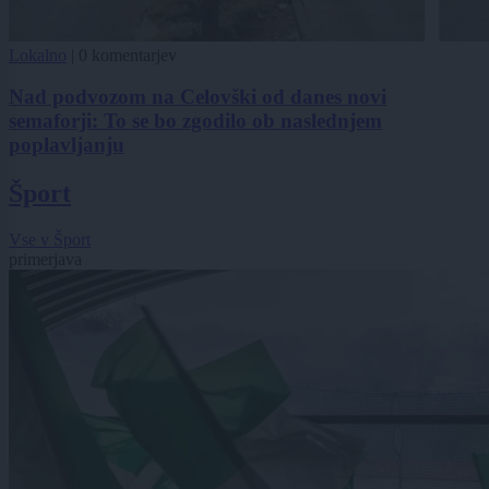
Lokalno
|
0 komentarjev
Nad podvozom na Celovški od danes novi
semaforji: To se bo zgodilo ob naslednjem
poplavljanju
Šport
Vse v Šport
primerjava