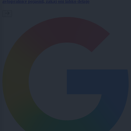
avtopralnice pojasnil, zakaj oni lahko delajo