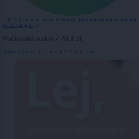
Želite biti vedno na tekočem?
Izberi Ljubljanainfo kot prednostni
vir na Googlu.
Počitniški teden v ALEJI
Oglasni prispevek
|
25. april 2025 07:00
v
Scena