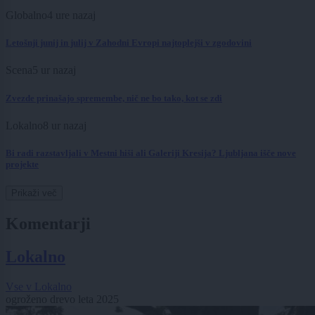
Globalno
4 ure nazaj
Letošnji junij in julij v Zahodni Evropi najtoplejši v zgodovini
Scena
5 ur nazaj
Zvezde prinašajo spremembe, nič ne bo tako, kot se zdi
Lokalno
8 ur nazaj
Bi radi razstavljali v Mestni hiši ali Galeriji Kresija? Ljubljana išče nove
projekte
Prikaži več
Komentarji
Lokalno
Vse v Lokalno
ogroženo drevo leta 2025