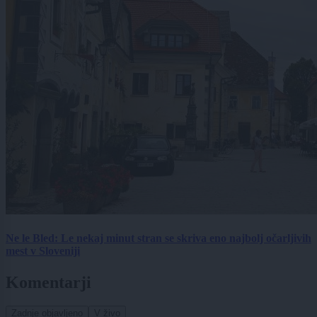
Ne le Bled: Le nekaj minut stran se skriva eno najbolj očarljivih
mest v Sloveniji
Komentarji
Zadnje objavljeno
V živo