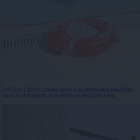
FOTO in VIDEO: Takšna gneča je na ljubljanskih kopališčih -
otroci zavzeli bazene, na Kodeljevem omejujejo vstop