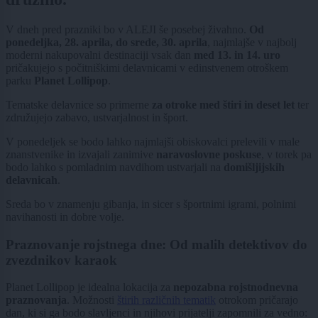
V dneh pred prazniki bo v ALEJI še posebej živahno.
Od
ponedeljka, 28. aprila, do srede, 30. aprila
, najmlajše v najbolj
moderni nakupovalni destinaciji vsak dan
med 13. in 14. uro
pričakujejo s počitniškimi delavnicami v edinstvenem otroškem
parku
Planet Lollipop
.
Tematske delavnice so primerne
za otroke med štiri in deset let
ter
združujejo zabavo, ustvarjalnost in šport.
V ponedeljek se bodo lahko najmlajši obiskovalci prelevili v male
znanstvenike in izvajali zanimive
naravoslovne poskuse
, v torek pa
bodo lahko s pomladnim navdihom ustvarjali na
domišljijskih
delavnicah
.
Sreda bo v znamenju gibanja, in sicer s športnimi igrami, polnimi
navihanosti in dobre volje.
Praznovanje rojstnega dne: Od malih detektivov do
zvezdnikov karaok
Planet Lollipop je idealna lokacija za
nepozabna rojstnodnevna
praznovanja
. Možnosti
štirih različnih tematik
otrokom pričarajo
dan, ki si ga bodo slavljenci in njihovi prijatelji zapomnili za vedno: