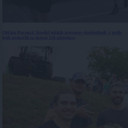
Občina Puconci: Stroški šolskih prevozov eksplodirali, v petih
letih poskočili za skoraj 150 odstotkov