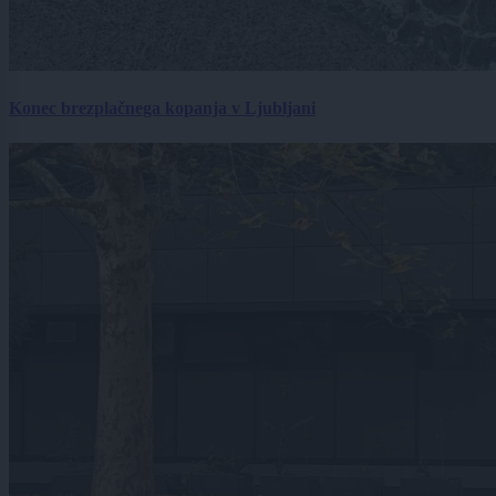
Konec brezplačnega kopanja v Ljubljani