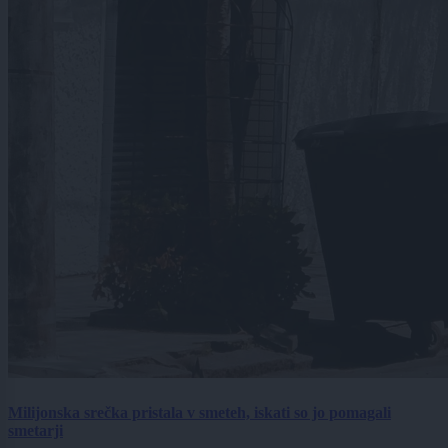
Milijonska srečka pristala v smeteh, iskati so jo pomagali
smetarji