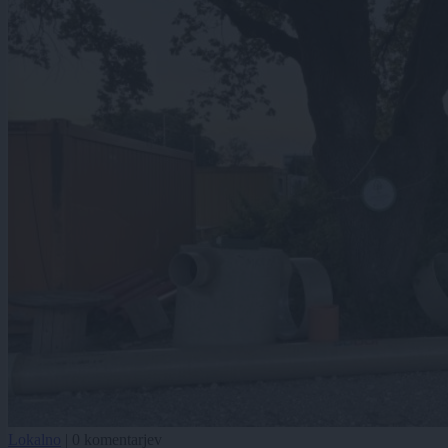
Lokalno
|
0 komentarjev