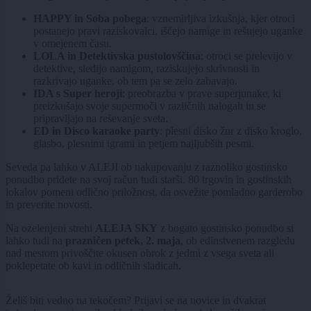
HAPPY in Soba pobega
: vznemirljiva izkušnja, kjer otroci
postanejo pravi raziskovalci, iščejo namige in rešujejo uganke
v omejenem času.
LOLA in Detektivska pustolovščina
: otroci se prelevijo v
detektive, sledijo namigom, raziskujejo skrivnosti in
razkrivajo uganke, ob tem pa se zelo zabavajo.
IDA s Super heroji
: preobrazba v prave superjunake, ki
preizkušajo svoje supermoči v različnih nalogah in se
pripravljajo na reševanje sveta.
ED in Disco karaoke party
: plesni disko žur z disko kroglo,
glasbo, plesnimi igrami in petjem najljubših pesmi.
Seveda pa lahko v ALEJI ob nakupovanju z raznoliko gostinsko
ponudbo pridete na svoj račun tudi starši. 80 trgovin in gostinskih
lokalov pomeni odlično priložnost, da osvežite pomladno garderobo
in preverite novosti.
Na ozelenjeni strehi
ALEJA SKY
z bogato gostinsko ponudbo si
lahko tudi na
prazničen petek, 2. maja
, ob edinstvenem razgledu
nad mestom privoščite okusen obrok z jedmi z vsega sveta ali
poklepetate ob kavi in odličnih sladicah.
Želiš biti vedno na tekočem? Prijavi se na novice in dvakrat