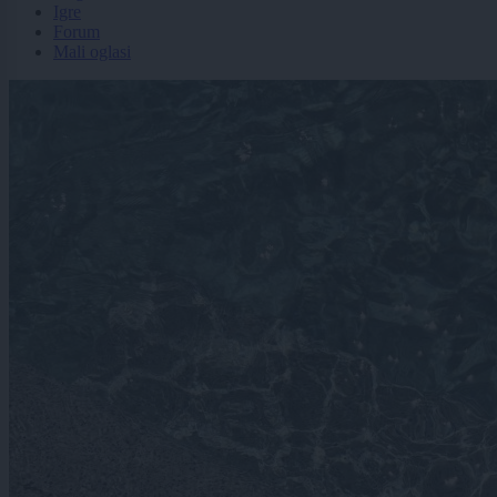
Igre
Forum
Mali oglasi