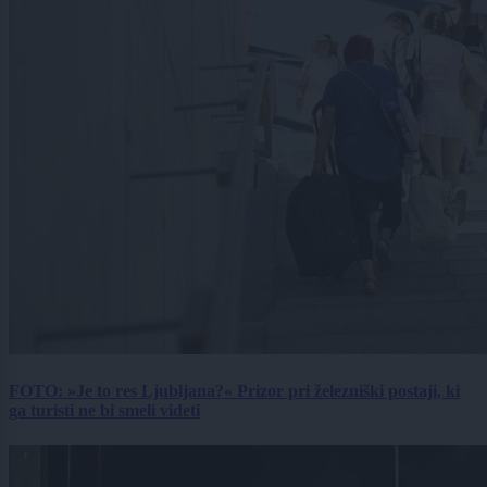
FOTO: »Je to res Ljubljana?« Prizor pri železniški postaji, ki
ga turisti ne bi smeli videti