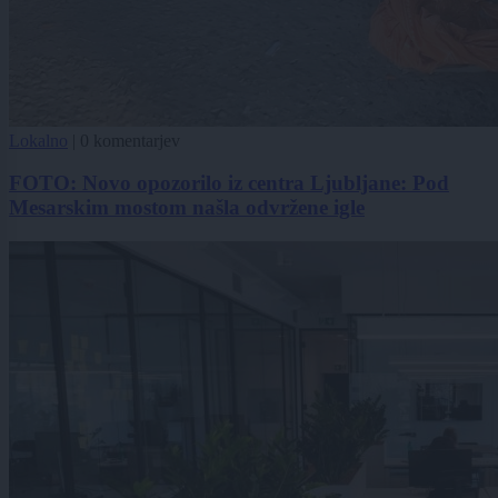
Lokalno
|
0 komentarjev
FOTO: Novo opozorilo iz centra Ljubljane: Pod
Mesarskim mostom našla odvržene igle