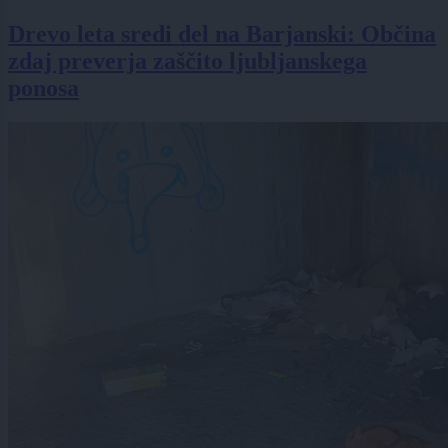
Drevo leta sredi del na Barjanski: Občina
zdaj preverja zaščito ljubljanskega
ponosa