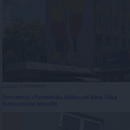
Lokalno
|
0 komentarjev
Novi mural »Najemniška kletka« ob Kinu Šiška
skriva močno sporočilo