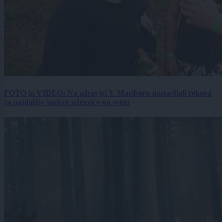
FOTO in VIDEO: Na zdravje! V Mariboru postavljali rekord
za najdaljšo špricer zdravico na svetu