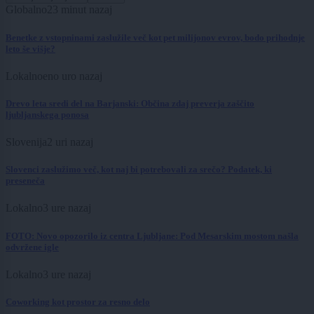
Globalno
23 minut nazaj
Benetke z vstopninami zaslužile več kot pet milijonov evrov, bodo prihodnje
leto še višje?
Lokalno
eno uro nazaj
Drevo leta sredi del na Barjanski: Občina zdaj preverja zaščito
ljubljanskega ponosa
Slovenija
2 uri nazaj
Slovenci zaslužimo več, kot naj bi potrebovali za srečo? Podatek, ki
preseneča
Lokalno
3 ure nazaj
FOTO: Novo opozorilo iz centra Ljubljane: Pod Mesarskim mostom našla
odvržene igle
Lokalno
3 ure nazaj
Coworking kot prostor za resno delo