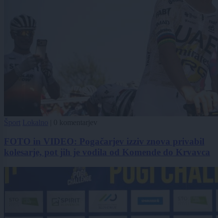
Šport
Lokalno
|
0 komentarjev
FOTO in VIDEO: Pogačarjev izziv znova privabil
kolesarje, pot jih je vodila od Komende do Krvavca