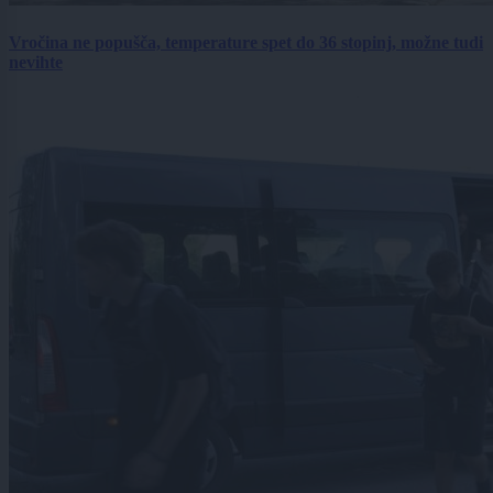
Vročina ne popušča, temperature spet do 36 stopinj, možne tudi
nevihte