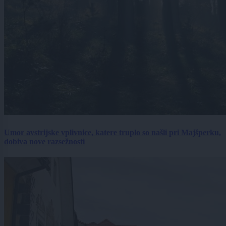
Umor avstrijske vplivnice, katere truplo so našli pri Majšperku,
dobiva nove razsežnosti