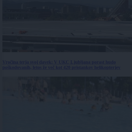
Vročina terja svoj davek: V UKC Ljubljana porast hudo
poškodovanih, letos že več kot 420 pristankov helikopterjev