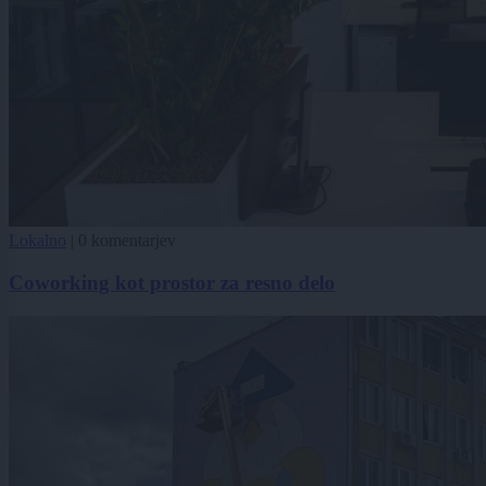
Lokalno
|
0 komentarjev
Coworking kot prostor za resno delo