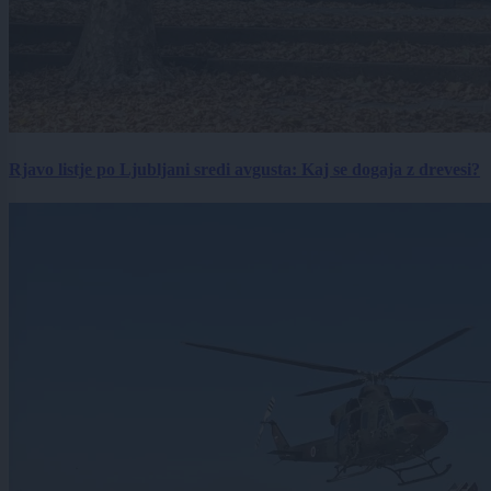
Rjavo listje po Ljubljani sredi avgusta: Kaj se dogaja z drevesi?