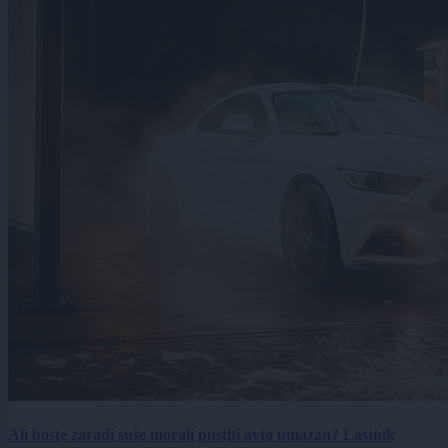
Ali boste zaradi suše morali pustiti avto umazan? Lastnik