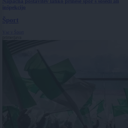
Napačna postavitev lahko prinese spor s sosedi ali
inšpekcijo
Šport
Vse v Šport
primerjava