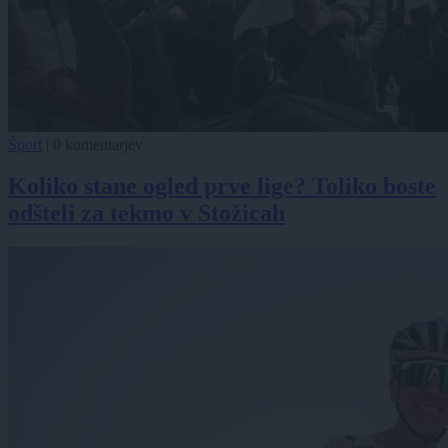
Šport
|
0 komentarjev
Koliko stane ogled prve lige? Toliko boste
odšteli za tekmo v Stožicah