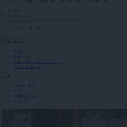
tedensko v svoj email nabiralnik prejmi pregled svežih novic.
E-naslov
CAPTCHA
Nisem robot
Naročite se
Aleja
Aleja sky
Nakupovalno središče aleja
Planet Lollipop
Deli
Facebook
X
WhatsApp
Pošlji