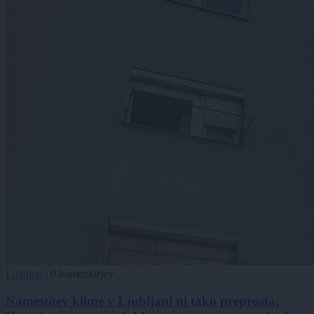
Lokalno
|
0 komentarjev
Namestitev klime v Ljubljani ni tako preprosta: