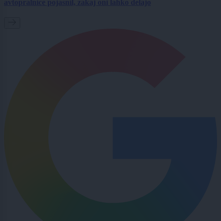
avtopralnice pojasnil, zakaj oni lahko delajo