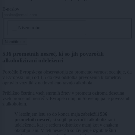
E-naslov
CAPTCHA
Nisem robot
Naročite se
536 prometnih nesreč, ki so jih povzročili
alkoholizirani udeleženci
Poročilo Evropskega observatorija za prometno varnost ocenjuje, da
v Evropski uniji od 1,5 do dva odstotka prevoženih kilometrov
opravijo vozniki z nedovoljeno ravnjo alkohola.
Približno četrtina vseh smrtnih žrtev v prometu oziroma desetina
vseh prometnih nesreč v Evropski uniji in Sloveniji pa je povezanih
z alkoholom.
V letošnjem letu so do konca maja zabeležili
536
prometnih nesreč
, ki so jih povzročili alkoholizirani
udeleženci, kar je sedem odstotkov manj kot v enakem
obdobju lani. V teh nesrečah so življenje izgubile štiri