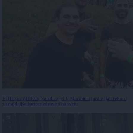
FOTO in VIDEO: Na zdravje! V Mariboru postavljali rekord
za najdaljšo špricer zdravico na svetu