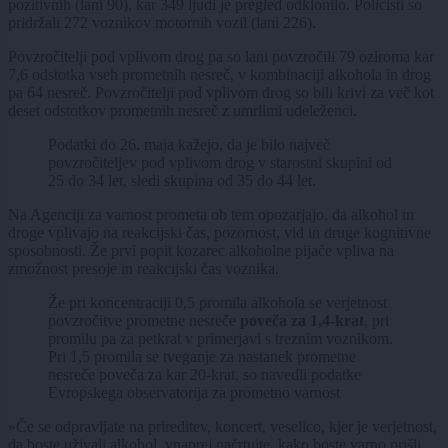
pozitivnih (lani 90), kar 349 ljudi je pregled odklonilo. Policisti so
pridržali 272 voznikov motornih vozil (lani 226).
Povzročitelji pod vplivom drog pa so lani povzročili 79 oziroma kar
7,6 odstotka vseh prometnih nesreč, v kombinaciji alkohola in drog
pa 64 nesreč. Povzročitelji pod vplivom drog so bili krivi za več kot
deset odstotkov prometnih nesreč z umrlimi udeleženci.
Podatki do 26. maja kažejo, da je bilo največ
povzročiteljev pod vplivom drog v starostni skupini od
25 do 34 let, sledi skupina od 35 do 44 let.
Na Agenciji za varnost prometa ob tem opozarjajo, da alkohol in
droge vplivajo na reakcijski čas, pozornost, vid in druge kognitivne
sposobnosti. Že prvi popit kozarec alkoholne pijače vpliva na
zmožnost presoje in reakcijski čas voznika.
Že pri koncentraciji 0,5 promila alkohola se verjetnost
povzročitve prometne nesreče
poveča za 1,4-krat
, pri
promilu pa za petkrat v primerjavi s treznim voznikom.
Pri 1,5 promila se tveganje za nastanek prometne
nesreče poveča za kar 20-krat, so navedli podatke
Evropskega observatorija za prometno varnost
»Če se odpravljate na prireditev, koncert, veselico, kjer je verjetnost,
da boste uživali alkohol, vnaprej načrtujte, kako boste varno prišli