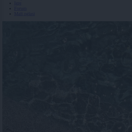
Igre
Forum
Mali oglasi