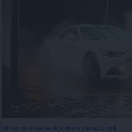
Ali boste zaradi suše morali pustiti avto umazan? Lastnik