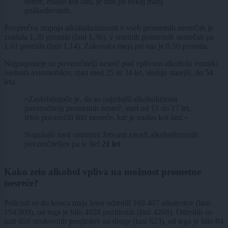
osebe, enako kot lani, je bilo pa nekaj manj
poškodovanih.
Povprečna stopnja alkoholiziranosti v vseh prometnih nesrečah je
znašala 1,39 promila (lani 1,36), v smrtnih prometnih nesrečah pa
1,61 promila (lani 1,14). Zakonska meja pri nas je 0,50 promila.
Najpogosteje so povzročitelji nesreč pod vplivom alkohola vozniki
osebnih avtomobilov, stari med 25 in 34 let, sledijo starejši, do 54
leta.
»Zaskrbljujoče je, da so najmlajši alkoholizirani
povzročitelji prometnih nesreč, stari od 15 do 17 let,
letos povzročili štiri nesreče, kar je enako kot lani.«
Najmlajši med smrtnimi žrtvami zaradi alkoholiziranih
povzročiteljev pa je štel
21 let
.
Kako zelo alkohol vpliva na možnost prometne
nesreče?
Policisti so do konca maja letos odredili 169.407 alkotestov (lani
194.809), od tega je bilo 4028 pozitivnih (lani 4266). Odredili so
tudi 659 strokovnih pregledov na droge (lani 623), od tega je bilo 84