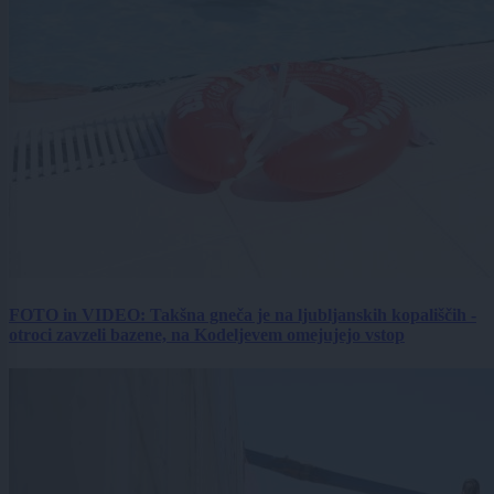
FOTO in VIDEO: Takšna gneča je na ljubljanskih kopališčih -
otroci zavzeli bazene, na Kodeljevem omejujejo vstop