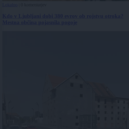
Lokalno
|
0 komentarjev
Kdo v Ljubljani dobi 380 evrov ob rojstvu otroka?
Mestna občina pojasnila pogoje