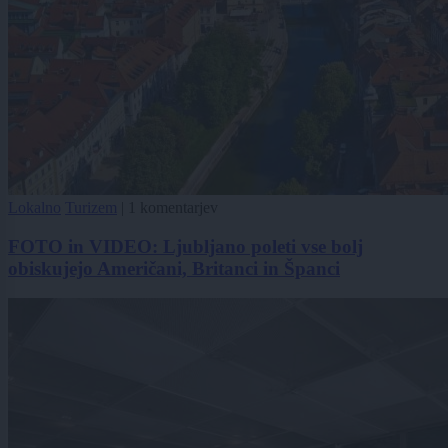
Lokalno
Turizem
|
1 komentarjev
FOTO in VIDEO: Ljubljano poleti vse bolj
obiskujejo Američani, Britanci in Španci