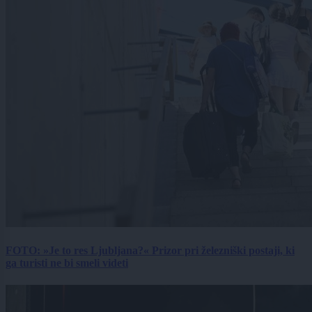
FOTO: »Je to res Ljubljana?« Prizor pri železniški postaji, ki
ga turisti ne bi smeli videti