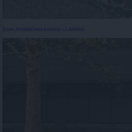
Konec brezplačnega kopanja v Ljubljani