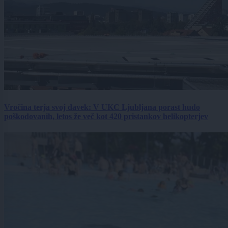
Vročina terja svoj davek: V UKC Ljubljana porast hudo
poškodovanih, letos že več kot 420 pristankov helikopterjev