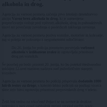
alkohola in drog.
Agencija za varnost prometa začenja prvo letošnjo desetdnevno
akcijo
Varno brez alkohola in drog
, ki je namenjena
preprečevanju vožnje pod vplivom alkohola, drog in psihoaktivnih
snovi ter povečanju zavedanja o posledicah takšnega ravnanja.
Agencija za varnost prometa poziva voznike, motoriste in kolesarje,
naj si poletja ne pokvarijo z nespametnimi odločitvami.
Do 26. junija bo policija poostreno preverjala
vsebnost
alkohola v izdihanem zraku
in ugotavljala prisotnost
drog pri voznikih.
Še posebej pa bodo pozorni 20. junija, ko bo potekal mednarodno
usklajen 12-urni maraton nadzora nad psihofizičnim stanjem
voznikov.
Agencija za varnost prometa bo policiji prispevala
dodatnih 1000
hitrih testov za droge
, s katerim lahko policisti na podlagi vzorca
sline zelo hitro ugotovijo prisotnost prepovedanih drog v telesu.
Želiš biti vedno na tekočem? Prijavi se na novice in dvakrat
tedensko v svoj email nabiralnik prejmi pregled svežih novic.