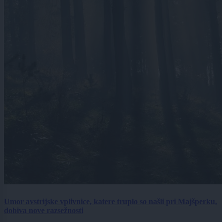
Umor avstrijske vplivnice, katere truplo so našli pri Majšperku,
dobiva nove razsežnosti