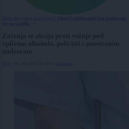
Želite biti vedno na tekočem?
Izberi Ljubljanainfo kot prednostni
vir na Googlu.
Začenja se akcija proti vožnje pod
vplivom alkohola, policisti s poostrenim
nadzorom
STA
|
16. junij 2025 07:40
v
Slovenija