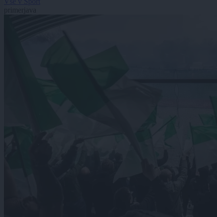
Vse v Šport
primerjava