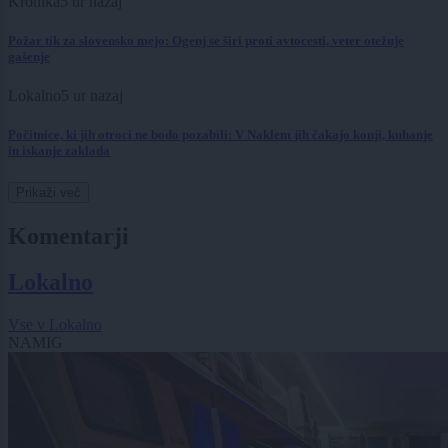
Kronika
5 ur nazaj
Požar tik za slovensko mejo: Ogenj se širi proti avtocesti, veter otežuje
gašenje
Lokalno
5 ur nazaj
Počitnice, ki jih otroci ne bodo pozabili: V Naklem jih čakajo konji, kuhanje
in iskanje zaklada
Prikaži več
Komentarji
Lokalno
Vse v Lokalno
NAMIG