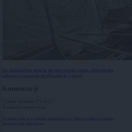
Po uničujočem neurju jih niso pustili samih, dobrodelna
zakonca pomagala družinama iz Zaloga
Komentarji
Zadnje objavljeno
V živo
Kronika
14 minut nazaj
Na polni plaži se je zgodilo nepričakovano: Drevo padlo na kopalce,
poškodovana tudi otroka