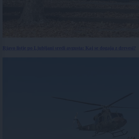
Rjavo listje po Ljubljani sredi avgusta: Kaj se dogaja z drevesi?