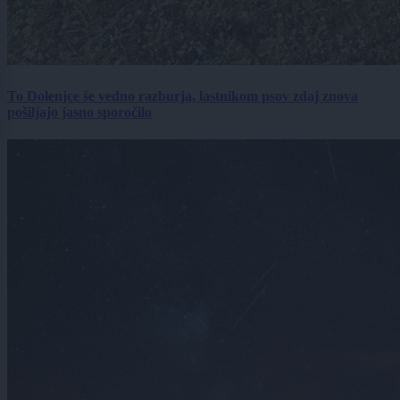
To Dolenjce še vedno razburja, lastnikom psov zdaj znova
pošiljajo jasno sporočilo