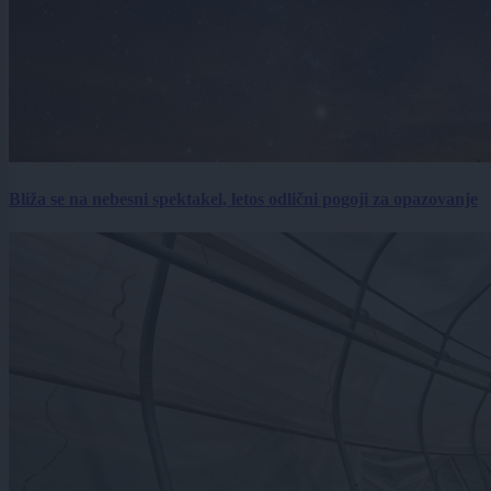
Bliža se na nebesni spektakel, letos odlični pogoji za opazovanje