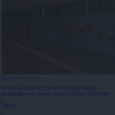
Lokalno
|
3 komentarjev
FOTO in VIDEO: Medtem ko občina odlaša,
podjetniki sami rešujejo ugled podhoda Ajdovščina
Šport