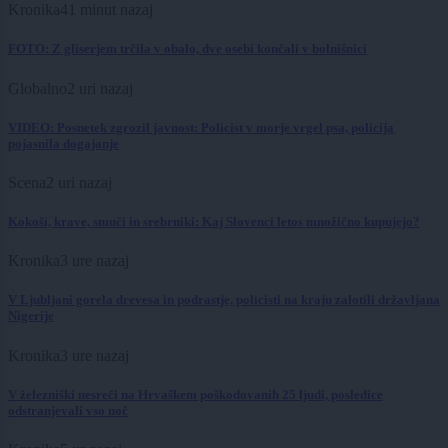
Kronika
41 minut nazaj
FOTO: Z gliserjem trčila v obalo, dve osebi končali v bolnišnici
Globalno
2 uri nazaj
VIDEO: Posnetek zgrozil javnost: Policist v morje vrgel psa, policija
pojasnila dogajanje
Scena
2 uri nazaj
Kokoši, krave, smuči in srebrniki: Kaj Slovenci letos množično kupujejo?
Kronika
3 ure nazaj
V Ljubljani gorela drevesa in podrastje, policisti na kraju zalotili državljana
Nigerije
Kronika
3 ure nazaj
V železniški nesreči na Hrvaškem poškodovanih 25 ljudi, posledice
odstranjevali vso noč