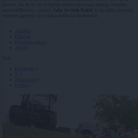
domov. Da ne bi vse življenje obžalovali enega samega trenutka
nepremišljenosti,« poziva
Saša Jevšnik Kafol
, ki bo julija prevzela
vodenje agencije kot vršilka dolžnosti direktorice.
Alkohol
Policisti
Poostren nadzor
Akcija
Deli
Facebook
X
WhatsApp
Pošlji