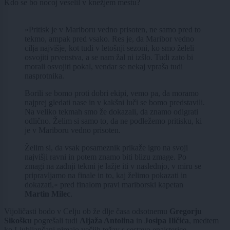
Kdo se bo nocoj veselil v knežjem mestu?
»Pritisk je v Mariboru vedno prisoten, ne samo pred to
tekmo, ampak pred vsako. Res je, da Maribor vedno
cilja najvišje, kot tudi v letošnji sezoni, ko smo želeli
osvojiti prvenstva, a se nam žal ni izšlo. Tudi zato bi
morali osvojiti pokal, vendar se nekaj vpraša tudi
nasprotnika.
Borili se bomo proti dobri ekipi, vemo pa, da moramo
najprej gledati nase in v kakšni luči se bomo predstavili.
Na veliko tekmah smo že dokazali, da znamo odigrati
odlično. Želim si samo to, da ne podležemo pritisku, ki
je v Mariboru vedno prisoten.
Želim si, da vsak posameznik prikaže igro na svoji
najvišji ravni in potem znamo biti blizu zmage. Po
zmagi na zadnji tekmi je lažje iti v naslednjo, v miru se
pripravljamo na finale in to, kaj želimo pokazati in
dokazati,« pred finalom pravi mariborski kapetan
Martin Milec
.
Vijoličasti bodo v Celju ob že dlje časa odsotnemu
Gregorju
Sikošku
pogrešali tudi
Aljaža Antolina
in
Josipa Iličića
, medtem
ko Ljubljančani nimajo večjih težav s sestavo enajsterice.