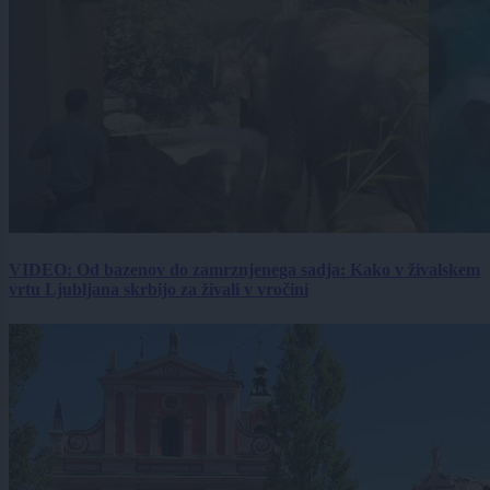
VIDEO: Od bazenov do zamrznjenega sadja: Kako v živalskem
vrtu Ljubljana skrbijo za živali v vročini