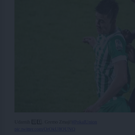
Udarnih 1️⃣1️⃣. Gremo Zmaji!
#PokalUnion
pic.twitter.com/OrOkU8OUNQ