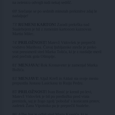
na zelenico odvrgli tudi nekaj sedišč.
69' Srečanje se po sedmih minutah prekinitve zdaj le
nadaljuje!
73'
RUMENI KARTON!
Zaradi prekrška nad
Sualehejem je bil z rumenim kartonom kaznovan
Martin Milec.
74'
PRILOŽNOST!
Matevž Vidovšek je preprečil
vodstvo Maribora. Čuvaj ljubljanske mreže je preko
vrat preusmeril strel Marka Tolića, ki je z razdalje meril
pod prečnik gola Olimpije.
81'
MENJAVA!
Rok Kronaveter je zamenjal Marka
Božića.
83'
MENJAVI!
Aljaž Krefl in Aldair sta svoje mesto
prepustila Justasu Lasickasu in Ruiju Pedru.
85'
PRILOŽNOST!
Ivan Brnić je krenil po levi,
Matevž Vidovšek je bil po predložku pred vrata
prenizek, saj je žogo zgolj 'pobožal' s konicami prstov,
zadetek Žana Vipotnika pa je preprečil Sualehe.
86' Ažbe Jug je odbil strel Maria Kvesića, ki je