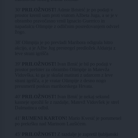
30'
PRILOŽNOST!
Admir Bristrić je po podaji v
prostor krenil sam proti vratom Ažbeta Juga, a se je v
obrambo pravočasno vrnil Ignacio Guerrico in
napadalcu Olimpije z odličnim posredovanjem odvzel
žogo.
38' Olimpija je po prevladi Maribora odigrala hitro
akcijo, a je Ažbe Jug prestregel predložek Aldairja z
leve strani igrišča
39'
PRILOŽNOST!
Ivan Brnić je bil po podaji v
prostor prehiter za obrambo Olimpije in Matevža
Vidovška, ki ga je skušal matirati z udarcem z leve
strani igrišča, a je vratar Olimpije z desno nogo
preusmeril poskus mariborskega Hrvata.
40'
PRILOŽNOST!
Ivan Brnić je nekaj sekund
kasneje sprožil še z razdalje, Matevž Vidovšek je strel
Dalmatinca odbil.
41'
RUMENI KARTON!
Mario Kvesić je porumenel
po prekršku nad Marinom Laušićem.
45'
PRILOŽNOST!
Z razdalje je zapretil ljubljanski