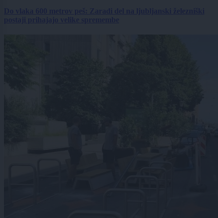
Do vlaka 600 metrov peš: Zaradi del na ljubljanski železniški
postaji prihajajo velike spremembe