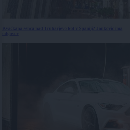
Kvačkana senca nad Trubarjevo kot v Španiji? Janković ima
odgovor