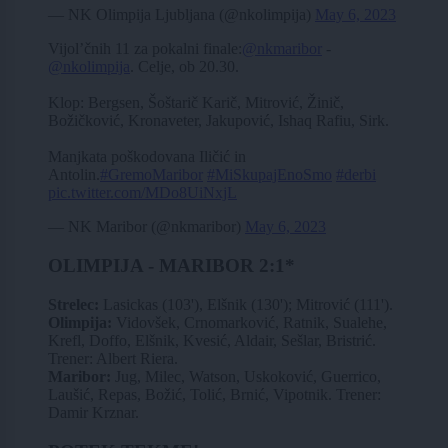
— NK Olimpija Ljubljana (@nkolimpija)
May 6, 2023
Vijol’čnih 11 za pokalni finale:
@nkmaribor
-
@nkolimpija
. Celje, ob 20.30.
Klop: Bergsen, Šoštarič Karič, Mitrović, Žinič,
Božičković, Kronaveter, Jakupović, Ishaq Rafiu, Sirk.
Manjkata poškodovana Iličić in
Antolin.
#GremoMaribor
#MiSkupajEnoSmo
#derbi
pic.twitter.com/MDo8UiNxjL
— NK Maribor (@nkmaribor)
May 6, 2023
OLIMPIJA - MARIBOR 2:1*
Strelec:
Lasickas (103'), Elšnik (130'); Mitrović (111').
Olimpija:
Vidovšek, Crnomarković, Ratnik, Sualehe,
Krefl, Doffo, Elšnik, Kvesić, Aldair, Sešlar, Bristrić.
Trener: Albert Riera.
Maribor:
Jug, Milec, Watson, Uskoković, Guerrico,
Laušić, Repas, Božić, Tolić, Brnić, Vipotnik. Trener:
Damir Krznar.