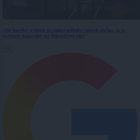
»Do bureka se boste pa lahko peljali«: Stavek občine, ki je
razburil stanovalce na Miklošičevi ulici