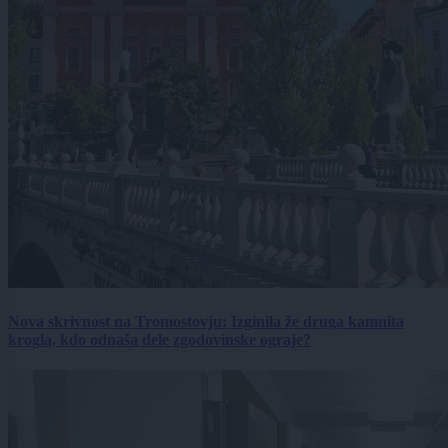
Nova skrivnost na Tromostovju: Izginila že druga kamnita
krogla, kdo odnaša dele zgodovinske ograje?