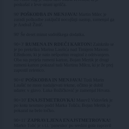
poskušal z leve strani igrišča.
90'
POŠKODBA IN MENJAVA!
Martin Milec je
zaradi poškodbe zaključil nocojšnji nastop, zamenjal ga
je Andraž Žinič.
90' Še deset minut sodniškega dodatka.
90+3'
RUMENA IN RDEČI KARTON!
Zaiskrilo se
je po prekršku Marina Laušića nad Timijem Maxom
Elšnikom, ki je nato nešportno reagiral z odrivanjem.
Oba sta prejela rumeni karton, Bojan Mertik je drugi
rumeni karton pokazal tudi Martinu Milcu, ki je že prej
zapustil zelenico.
90+6'
POŠKODBA IN MENJAVA!
Tudi Marin
Laušić ne more nadaljevati tekme, očitno je dobil
udarec v glavo. Luka Božičković je zamenjal Hrvata.
90+10'
ENAJSTMETROVKA!
Matevž Vidovšek je
po kotu neumno podrl Marka Tolića, Bojan Mertik je
pokazal na belo točko.
90+11'
ZAPRAVLJENA ENAJSTMETROVKA!
Marko Tolić je s t.i. 'panenko' po sredini gola zapravil