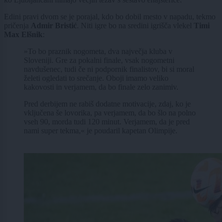
Edini pravi dvom se je porajal, kdo bo dobil mesto v napadu, tekmo
pričenja
Admir Bristić
. Niti igre bo na sredini igrišča vlekel
Timi
Max Elšnik
:
»To bo praznik nogometa, dva največja kluba v
Sloveniji. Gre za pokalni finale, vsak nogometni
navdušenec, tudi če ni podpornik finalistov, bi si moral
želeti ogledati to srečanje. Oboji imamo veliko
kakovosti in verjamem, da bo finale zelo zanimiv.
Pred derbijem ne rabiš dodatne motivacije, zdaj, ko je
vključena še lovorika, pa verjamem, da bo šlo na polno
vseh 90, morda tudi 120 minut. Verjamem, da je pred
nami super tekma,« je poudaril kapetan Olimpije.