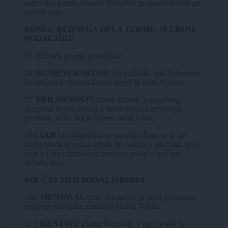
najstrožjo kazen. Matevž Vidovšek je zaustavil strel po
sredini gola.
KONEC REDNEGA DELA TEKME, SLEDIJO
PODALJŠKI!
91' Pričetek prvega podaljška!
92'
RUMENI KARTON!
Po prekršku nad Admirjem
Bristrićem je rumeni karton prejel še Max Watson.
97'
PRILOŽNOST!
Admir Bristrić je po podaji
Agustina Doffa sprožil z desne strani kazenskega
prostora, Ažbe Jug je udarec odbil v kot.
103'
GOL!
Ljubljančani so povedli! Žoga se je po
strelu Maria Kvesića odbila do Justasa Lasickasa, ta pa
jo je z vrha kazenskega prostora poslal v levi kot
Ažbeta Juga.
POLČAS MED PODALJŠKOMA
106'
MENJAVA!
Arnel Jakupović je pred pričetkom
drugega podaljška zamenjal Marka Tolića.
113'
MENJAVI!
Damir Krznar je v igro poslal še