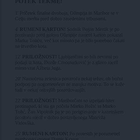
POTEK TEKME!
1' Pričetek finalne dvoboja, Olimpija in Maribor se v
Celju merita pred dobro zasedenimi tribunami.
4'
RUMENI KARTON!
Sodnik Bojan Mertik je po
prerivanju pred golom Olimpije rumeni karton pokazal
Marku Toliću, več kot minuto pa je bilo potrebno čakati
na izvedbo kota.
12'
PRILOŽNOST!
Ljubljančani so bili nevarni po
podaji iz kota, Đorđe Crnomarković je z glavo meril
mimo vrat Ažbeta Juga.
20' Namočena zelenica povzroča nekaj težav, ob bučni
podpori pa nogometašem ne manjka motiva. To se kaže
tudi v nekaj ostrejših posredovanjih.
22'
PRILOŽNOST!
Mariborčani so izpeljali hiter
protinapad, ki sta ga pričela Marko Božić in Marko
Tolić, Žan Vipotnik pa je po preigravanju v kazenskem
prostoru meril v dobro postavljenega Matevža
Vidovška.
25'
RUMENI KARTON!
Po protestih je porumenel
mariborski strateg Damir Krznar.