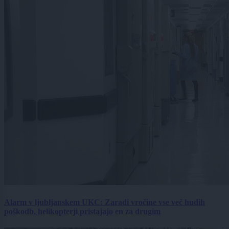
Alarm v ljubljanskem UKC: Zaradi vročine vse več hudih
poškodb, helikopterji pristajajo en za drugim