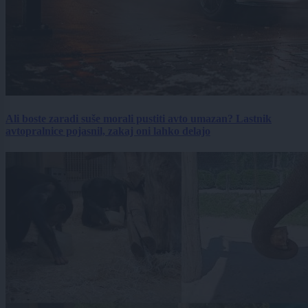
Ali boste zaradi suše morali pustiti avto umazan? Lastnik
avtopralnice pojasnil, zakaj oni lahko delajo