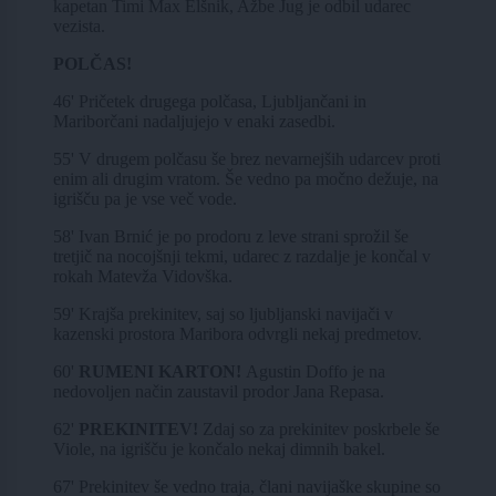
kapetan Timi Max Elšnik, Ažbe Jug je odbil udarec
vezista.
POLČAS!
46' Pričetek drugega polčasa, Ljubljančani in
Mariborčani nadaljujejo v enaki zasedbi.
55' V drugem polčasu še brez nevarnejših udarcev proti
enim ali drugim vratom. Še vedno pa močno dežuje, na
igrišču pa je vse več vode.
58' Ivan Brnić je po prodoru z leve strani sprožil še
tretjič na nocojšnji tekmi, udarec z razdalje je končal v
rokah Matevža Vidovška.
59' Krajša prekinitev, saj so ljubljanski navijači v
kazenski prostora Maribora odvrgli nekaj predmetov.
60'
RUMENI KARTON!
Agustin Doffo je na
nedovoljen način zaustavil prodor Jana Repasa.
62'
PREKINITEV!
Zdaj so za prekinitev poskrbele še
Viole, na igrišču je končalo nekaj dimnih bakel.
67' Prekinitev še vedno traja, člani navijaške skupine so