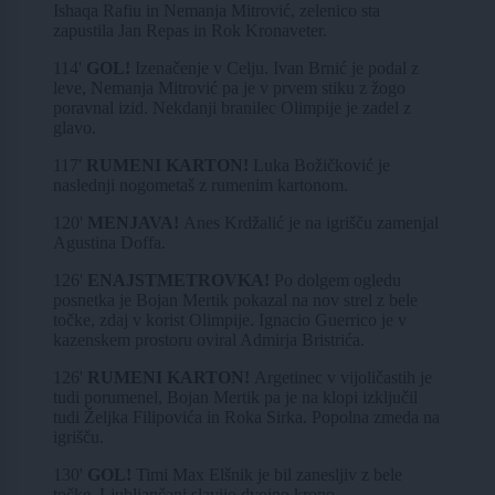
Ishaqa Rafiu in Nemanja Mitrović, zelenico sta
zapustila Jan Repas in Rok Kronaveter.
114'
GOL!
Izenačenje v Celju. Ivan Brnić je podal z
leve, Nemanja Mitrović pa je v prvem stiku z žogo
poravnal izid. Nekdanji branilec Olimpije je zadel z
glavo.
117'
RUMENI KARTON!
Luka Božičković je
naslednji nogometaš z rumenim kartonom.
120'
MENJAVA!
Anes Krdžalić je na igrišču zamenjal
Agustina Doffa.
126'
ENAJSTMETROVKA!
Po dolgem ogledu
posnetka je Bojan Mertik pokazal na nov strel z bele
točke, zdaj v korist Olimpije. Ignacio Guerrico je v
kazenskem prostoru oviral Admirja Bristrića.
126'
RUMENI KARTON!
Argetinec v vijoličastih je
tudi porumenel, Bojan Mertik pa je na klopi izključil
tudi Željka Filipovića in Roka Sirka. Popolna zmeda na
igrišču.
130'
GOL!
Timi Max Elšnik je bil zanesljiv z bele
točke, Ljubljančani slavijo dvojno krono.