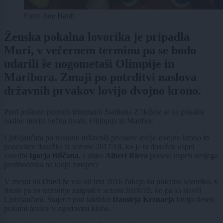
Foto: Jure Banfi
Ženska pokalna lovorika je pripadla
Muri, v večernem terminu pa se bodo
udarili še nogometaši Olimpije in
Maribora. Zmaji po potrditvi naslova
državnih prvakov lovijo dvojno krono.
Pred pošteno polnimi tribunami Stadiona Z’dežele se za pokalni
naslov merita večna rivala, Olimpija in Maribor.
Ljubljančani po naslovu državnih prvakov lovijo dvojno krono in
ponovitev dosežka iz sezone 2017/18, ko je ta dosežek uspel
zasedbi
Igorja Biščana
. Lahko
Albert Riera
ponovi uspeh svojega
predhodnika na klopi zmajev?
V mestu ob Dravi že vse od leta 2016 čakajo na pokalno lovoriko, v
finalu pa so nazadnje zaigrali v sezoni 2018/19, ko pa so slavili
Ljubljančani. Štajerci pod taktirko
Damirja Krznarja
lovijo deseti
pokalni naslov v zgodovini kluba.