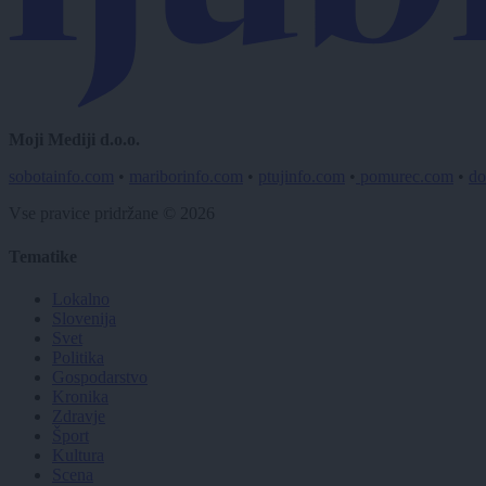
Moji Mediji d.o.o.
sobotainfo.com
•
mariborinfo.com
•
ptujinfo.com
•
pomurec.com
•
do
Vse pravice pridržane © 2026
Tematike
Lokalno
Slovenija
Svet
Politika
Gospodarstvo
Kronika
Zdravje
Šport
Kultura
Scena