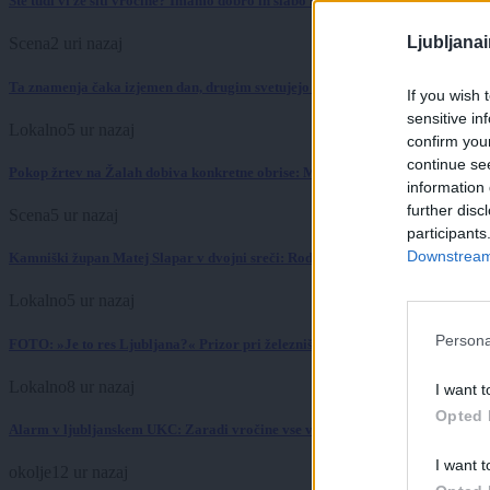
Ste tudi vi že siti vročine? Imamo dobro in slabo novico
Ljubljana
Scena
2 uri nazaj
Ta znamenja čaka izjemen dan, drugim svetujejo previdnost
If you wish 
sensitive in
Lokalno
5 ur nazaj
confirm you
continue se
Pokop žrtev na Žalah dobiva konkretne obrise: Ministrstvo pripravilo pravila,
information 
further disc
Scena
5 ur nazaj
participants
Downstream 
Kamniški župan Matej Slapar v dvojni sreči: Rodili sta se mu hčerki Tinkara 
Lokalno
5 ur nazaj
Persona
FOTO: »Je to res Ljubljana?« Prizor pri železniški postaji, ki ga turisti ne bi s
Lokalno
8 ur nazaj
I want t
Opted 
Alarm v ljubljanskem UKC: Zaradi vročine vse več hudih poškodb, helikopterj
I want t
okolje
12 ur nazaj