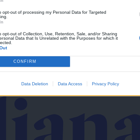
In
to opt-out of processing my Personal Data for Targeted
ing.
In
v svoj email nabiralnik prejmi pregled svežih novic.
o opt-out of Collection, Use, Retention, Sale, and/or Sharing
ersonal Data that Is Unrelated with the Purposes for which it
lected.
Out
CONFIRM
imati? Najboljše nagradimo.
Data Deletion
Data Access
Privacy Policy