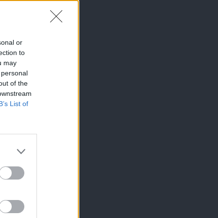
sonal or
ection to
ou may
 personal
out of the
 downstream
B’s List of
×