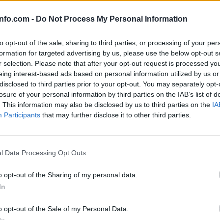
info.com -
Do Not Process My Personal Information
to opt-out of the sale, sharing to third parties, or processing of your per
formation for targeted advertising by us, please use the below opt-out s
r selection. Please note that after your opt-out request is processed y
eing interest-based ads based on personal information utilized by us or
 Janković ostaja proti lokaciji
disclosed to third parties prior to your opt-out. You may separately opt-
losure of your personal information by third parties on the IAB’s list of
. This information may also be disclosed by us to third parties on the
IA
Participants
that may further disclose it to other third parties.
in Lara
Prijavi se na cajtng
l Data Processing Opt Outs
meli videti
o opt-out of the Sharing of my personal data.
In
i pristajajo en za drugim
o opt-out of the Sale of my Personal Data.