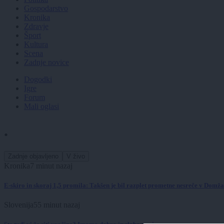
Gospodarstvo
Kronika
Zdravje
Šport
Kultura
Scena
Zadnje novice
Dogodki
Igre
Forum
Mali oglasi
.
Zadnje objavljeno
V živo
Kronika
7 minut nazaj
E-skiro in skoraj 1,5 promila: Takšen je bil razplet prometne nesreče v Domž
Slovenija
55 minut nazaj