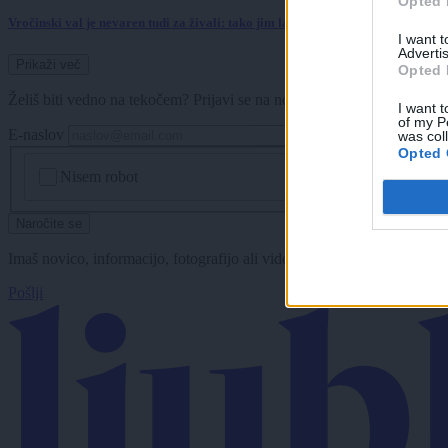
Opted 
Vročinski val je nevaren tudi za živali: tako jim lahko pomagate preživeti
I want 
Advertis
Prikaži več
Opted 
Želiš biti vedno na tekočem? Prijavi se na novice in dvakrat tedensko 
I want t
of my P
E-naslov
was col
Opted 
CAPTCHA
Nisem robot
Naročite se
Imaš novico, informacijo, fotografijo ali video, ki bi nas utegnila zan
Pošlji