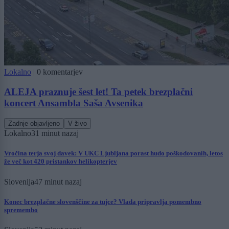
Lokalno
|
0 komentarjev
ALEJA praznuje šest let! Ta petek brezplačni
koncert Ansambla Saša Avsenika
Zadnje objavljeno
V živo
Lokalno
31 minut nazaj
Vročina terja svoj davek: V UKC Ljubljana porast hudo poškodovanih, letos
že več kot 420 pristankov helikopterjev
Slovenija
47 minut nazaj
Konec brezplačne slovenščine za tujce? Vlada pripravlja pomembno
spremembo