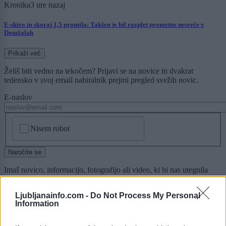
Kronika
3 ure nazaj
E-skiro in skoraj 1,5 promila: Takšen je bil razplet prometne nesreče v
Domžalah
Prikaži več
Želiš biti vedno na tekočem? Prijavi se na novice in dvakrat
tedensko v svoj email nabiralnik prejmi pregled svežih novic.
E-naslov
CAPTCHA
Nisem robot
Naročite se
Imaš novico, informacijo, fotografijo ali video, ki bi nas utegnila
zanimati? Najboljše nagradimo.
Ljubljanainfo.com -
Do Not Process My Personal
Pošlji
Information