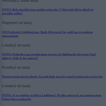
Slovenija
52 minut nazaj
FOTO: Bela štorklja letos podira rekorde: V Sloveniji jih še nikoli ni
gnezdilo toliko!
Nogomet
2 uri nazaj
UEFA izbrala Ljubljančana: Rade Obrenović bo sodil na evropskem
superpokalu
Lokalno
2 uri nazaj
FOTO: Poškodovana protihrupna ograja ob ljubljanski obvoznici buri
duhove: Kdo jo bo saniral?
Kronika
2 uri nazaj
Promet proti morju obstal: Zaradi hude nesreče zaprli primorsko avtocesto
Lokalno
2 uri nazaj
FOTO: Je to podoba središča Ljubljane? Bralka opozarja na zanemarjeno
Petkovškovo nabrežje