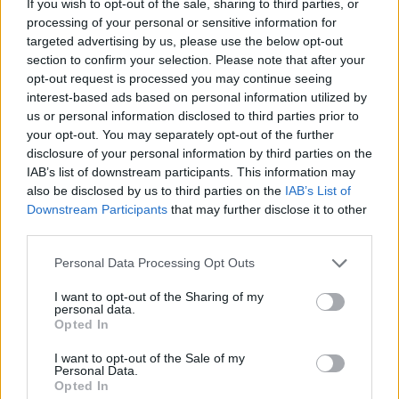
If you wish to opt-out of the sale, sharing to third parties, or
processing of your personal or sensitive information for
targeted advertising by us, please use the below opt-out
Moji Mediji d.o.o.
section to confirm your selection. Please note that after your
opt-out request is processed you may continue seeing
sobotainfo.com
•
mariborinfo.com
•
ptujinfo.com
•
pomurec.com
•
interest-based ads based on personal information utilized by
dolenjskainfo.com
•
ljubljanainfo.com
•
gorenjskainfo.com
•
tvidea.si
us or personal information disclosed to third parties prior to
your opt-out. You may separately opt-out of the further
Vse pravice pridržane © 2026
disclosure of your personal information by third parties on the
IAB’s list of downstream participants. This information may
Tematike
also be disclosed by us to third parties on the
IAB’s List of
Downstream Participants
that may further disclose it to other
Lokalno
third parties.
Slovenija
Svet
Politika
Personal Data Processing Opt Outs
Gospodarstvo
Kronika
I want to opt-out of the Sharing of my
personal data.
Zdravje
Opted In
Šport
Kultura
I want to opt-out of the Sale of my
Scena
Personal Data.
Zadnje novice
Opted In