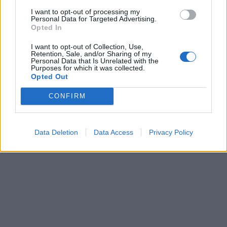
Rubrike
I want to opt-out of processing my
Personal Data for Targeted Advertising.
Dogodki
Opted In
Igre
Forum
I want to opt-out of Collection, Use,
Mali oglasi
Retention, Sale, and/or Sharing of my
Personal Data that Is Unrelated with the
Purposes for which it was collected.
Več
Opted Out
Kdo smo
CONFIRM
Oglaševanje
Izjava o dostopnosti
Vse pravice pridržane © 2026
Data Deletion
Data Access
Privacy Policy