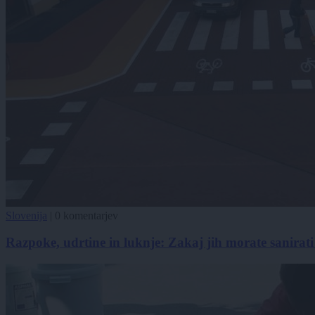
Slovenija
|
0 komentarjev
Razpoke, udrtine in luknje: Zakaj jih morate sanirati