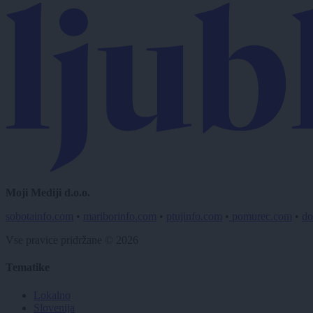
Moji Mediji d.o.o.
sobotainfo.com
•
mariborinfo.com
•
ptujinfo.com
•
pomurec.com
•
do
Vse pravice pridržane © 2026
Tematike
Lokalno
Slovenija