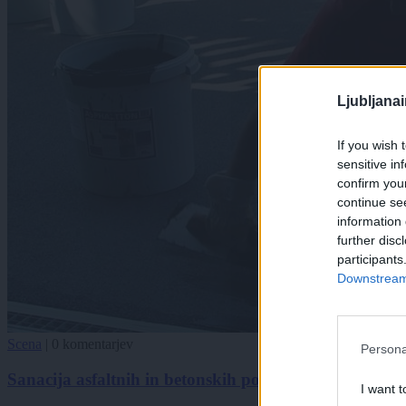
Ljubljana
If you wish 
sensitive in
confirm you
continue se
information 
further disc
participants
Downstream 
Scena
|
0 komentarjev
Persona
Sanacija asfaltnih in betonskih površin
I want t