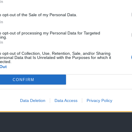
In
o opt-out of the Sale of my Personal Data.
ves na Golovcu
In
to opt-out of processing my Personal Data for Targeted
ing.
In
o opt-out of Collection, Use, Retention, Sale, and/or Sharing
ersonal Data that Is Unrelated with the Purposes for which it
lected.
Out
CONFIRM
Data Deletion
Data Access
Privacy Policy