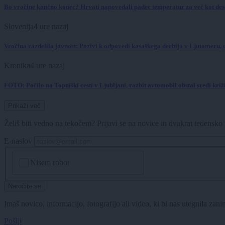
Bo vročine končno konec? Hrvati napovedali padec temperatur za več kot dese
Slovenija
4 ure nazaj
Vročina razdelila javnost: Pozivi k odpovedi kasaškega derbija v Ljutomeru, o
Kronika
4 ure nazaj
FOTO: Počilo na Topniški cesti v Ljubljani, razbit avtomobil obstal sredi križ
Prikaži več
Želiš biti vedno na tekočem? Prijavi se na novice in dvakrat tedensko 
E-naslov
CAPTCHA
Nisem robot
Naročite se
Imaš novico, informacijo, fotografijo ali video, ki bi nas utegnila zan
Pošlji