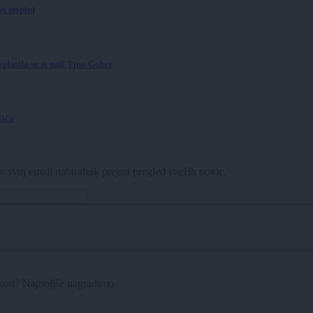
t stopinj
glasila se je tudi Tina Gaber
išča
v svoj email nabiralnik prejmi pregled svežih novic.
imati? Najboljše nagradimo.