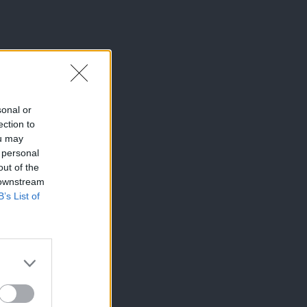
sonal or
ection to
ou may
 personal
out of the
 downstream
B’s List of
×