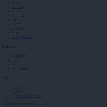
Svet
Politika
Gospodarstvo
Kronika
Zdravje
Šport
Kultura
Scena
Zadnje novice
Rubrike
Dogodki
Igre
Forum
Mali oglasi
Več
Kdo smo
Oglaševanje
Izjava o dostopnosti
Vse pravice pridržane © 2026