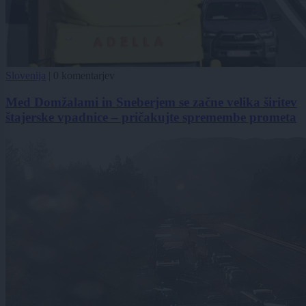
Slovenija
|
0 komentarjev
Med Domžalami in Sneberjem se začne velika širitev
štajerske vpadnice – pričakujte spremembe prometa