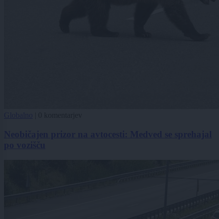
Globalno
|
0 komentarjev
Neobičajen prizor na avtocesti: Medved se sprehajal
po vozišču