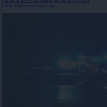
Ponekod na cestah zastoji, prometna nesreča
ljubljanski severni obvoznici