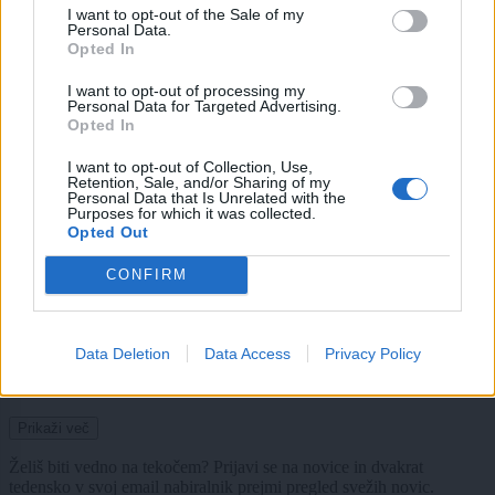
I want to opt-out of the Sale of my
Politika
3 ure nazaj
Personal Data.
Opted In
Predsednica odgovorila na ugibanja: Objavila vse tri strani odpustnega
pisma
I want to opt-out of processing my
Personal Data for Targeted Advertising.
Opted In
okolje
4 ure nazaj
I want to opt-out of Collection, Use,
Dež prihaja, vendar ne za vse: To so območja, kjer ga danes lahko
Retention, Sale, and/or Sharing of my
pričakujemo največ
Personal Data that Is Unrelated with the
Purposes for which it was collected.
Opted Out
okolje
4 ure nazaj
CONFIRM
Dežja ni dovolj, vročina se vrača: Slovenijo čaka še vsaj deset dni sušnih
razmer
Kronika
5 ur nazaj
Data Deletion
Data Access
Privacy Policy
Tragičen razplet kolesarske nesreče: 78-letnik po padcu umrl v bolnišnici
Prikaži več
Želiš biti vedno na tekočem? Prijavi se na novice in dvakrat
tedensko v svoj email nabiralnik prejmi pregled svežih novic.