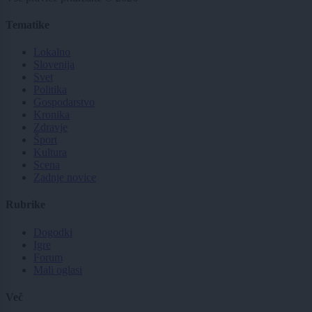
Tematike
Lokalno
Slovenija
Svet
Politika
Gospodarstvo
Kronika
Zdravje
Šport
Kultura
Scena
Zadnje novice
Rubrike
Dogodki
Igre
Forum
Mali oglasi
Več