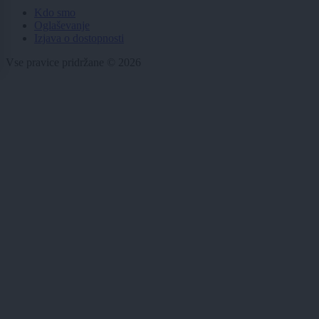
Kdo smo
Oglaševanje
Izjava o dostopnosti
Vse pravice pridržane © 2026