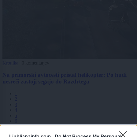
Kronika
|
0 komentarjev
Na primorski avtocesti pristal helikopter: Po hudi
nesreči zastoji segajo do Razdrtega
1
2
3
4
5
6
7
8
Ljubljanainfo.com -
Do Not Process My Personal