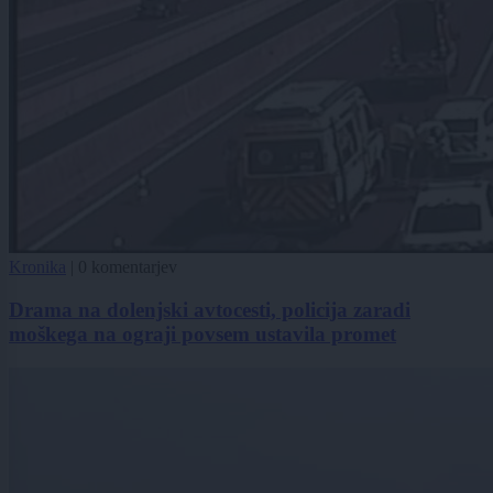
Kronika
|
0 komentarjev
Drama na dolenjski avtocesti, policija zaradi
moškega na ograji povsem ustavila promet