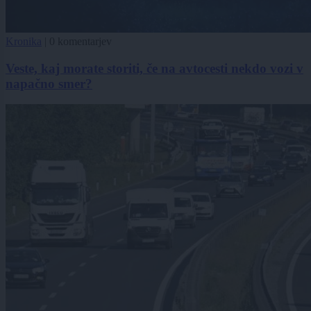
Kronika
|
0 komentarjev
Veste, kaj morate storiti, če na avtocesti nekdo vozi v
napačno smer?