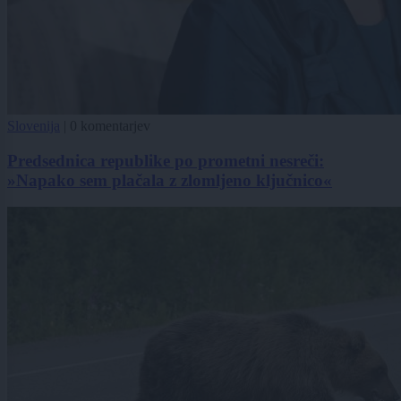
Slovenija
|
0 komentarjev
Predsednica republike po prometni nesreči:
»Napako sem plačala z zlomljeno ključnico«