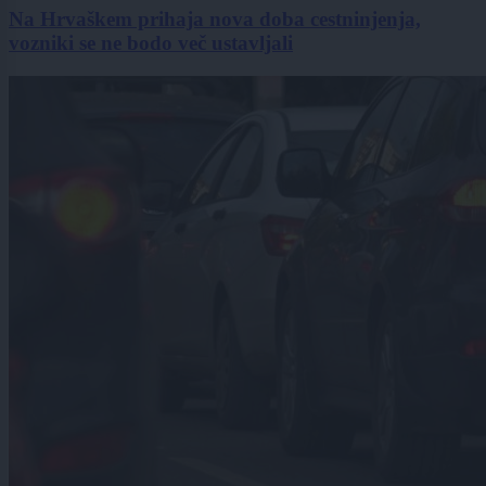
Na Hrvaškem prihaja nova doba cestninjenja,
vozniki se ne bodo več ustavljali