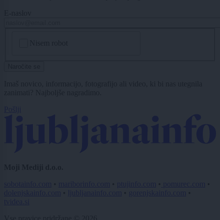
E-naslov
CAPTCHA
Nisem robot
Naročite se
Imaš novico, informacijo, fotografijo ali video, ki bi nas utegnila
zanimati? Najboljše nagradimo.
Pošlji
Moji Mediji d.o.o.
sobotainfo.com
•
mariborinfo.com
•
ptujinfo.com
•
pomurec.com
•
dolenjskainfo.com
•
ljubljanainfo.com
•
gorenjskainfo.com
•
tvidea.si
Vse pravice pridržane © 2026