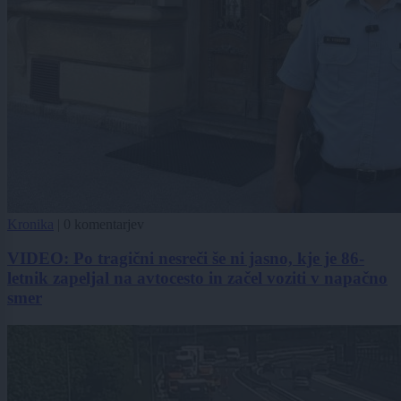
Kronika
|
0 komentarjev
VIDEO: Po tragični nesreči še ni jasno, kje je 86-
letnik zapeljal na avtocesto in začel voziti v napačno
smer