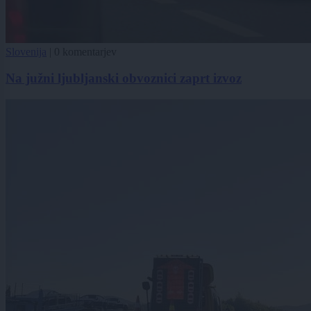
Slovenija
|
0 komentarjev
Na južni ljubljanski obvoznici zaprt izvoz