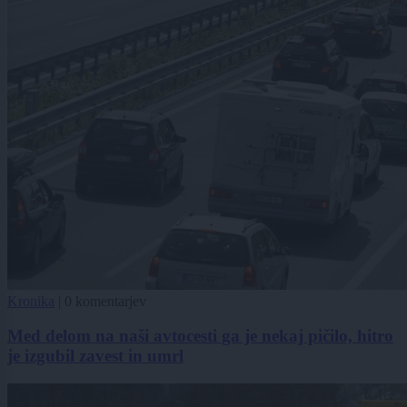
Kronika
|
0 komentarjev
Med delom na naši avtocesti ga je nekaj pičilo, hitro
je izgubil zavest in umrl