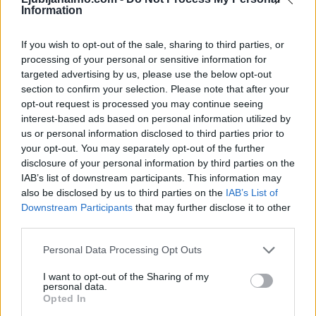
9
Information
…
If you wish to opt-out of the sale, sharing to third parties, or
processing of your personal or sensitive information for
Zadnje objavljeno
V živo
targeted advertising by us, please use the below opt-out
Lokalno
39 minut nazaj
section to confirm your selection. Please note that after your
opt-out request is processed you may continue seeing
FOTO in VIDEO: Takšna gneča je na ljubljanskih kopališčih - otroci zavzeli
bazene, na Kodeljevem omejujejo vstop
interest-based ads based on personal information utilized by
us or personal information disclosed to third parties prior to
Slovenija
2 uri nazaj
your opt-out. You may separately opt-out of the further
disclosure of your personal information by third parties on the
Skoraj 40 stopinj! Agencija za okolje objavila seznam novih temperaturnih
IAB’s list of downstream participants. This information may
rekordov po Sloveniji
also be disclosed by us to third parties on the
IAB’s List of
Prijavi se na cajtng
Downstream Participants
that may further disclose it to other
Lokalno
3 ure nazaj
third parties.
Rjavo listje po Ljubljani sredi avgusta: Kaj se dogaja z drevesi?
Personal Data Processing Opt Outs
Lokalno
3 ure nazaj
I want to opt-out of the Sharing of my
personal data.
Ljubljana avgusta spreminja železniški promet: Zaprti Kamniška in
Opted In
Dolenjska proga, konec začasnih peronov