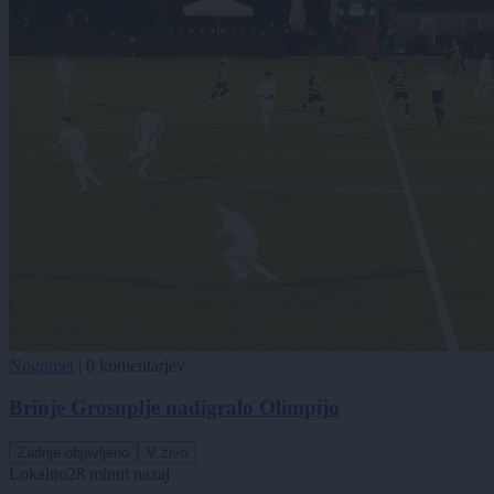
Nogomet
|
0 komentarjev
Brinje Grosuplje nadigralo Olimpijo
Zadnje objavljeno
V živo
Lokalno
28 minut nazaj