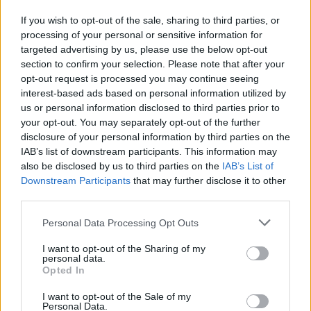
Naročite se
If you wish to opt-out of the sale, sharing to third parties, or
processing of your personal or sensitive information for
Imaš novico, informacijo, fotografijo ali video, ki bi nas utegnila
targeted advertising by us, please use the below opt-out
zanimati? Najboljše nagradimo.
section to confirm your selection. Please note that after your
Pošlji
opt-out request is processed you may continue seeing
interest-based ads based on personal information utilized by
us or personal information disclosed to third parties prior to
your opt-out. You may separately opt-out of the further
disclosure of your personal information by third parties on the
IAB’s list of downstream participants. This information may
Moji Mediji d.o.o.
also be disclosed by us to third parties on the
IAB’s List of
Prijavi se na cajtng
Downstream Participants
that may further disclose it to other
sobotainfo.com
•
mariborinfo.com
•
ptujinfo.com
•
pomurec.com
•
dolenjskainfo.com
•
ljubljanainfo.com
•
gorenjskainfo.com
•
third parties.
tvidea.si
Personal Data Processing Opt Outs
Vse pravice pridržane © 2026
I want to opt-out of the Sharing of my
Tematike
personal data.
Opted In
Lokalno
I want to opt-out of the Sale of my
Slovenija
Personal Data.
Svet