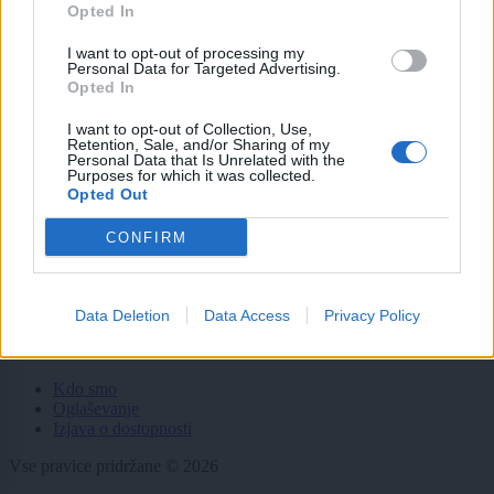
Opted In
Politika
Gospodarstvo
I want to opt-out of processing my
Kronika
Personal Data for Targeted Advertising.
Zdravje
Opted In
Šport
Kultura
I want to opt-out of Collection, Use,
Scena
Retention, Sale, and/or Sharing of my
Zadnje novice
Personal Data that Is Unrelated with the
Purposes for which it was collected.
Opted Out
Rubrike
CONFIRM
Dogodki
Igre
Forum
Mali oglasi
Data Deletion
Data Access
Privacy Policy
Več
Kdo smo
Oglaševanje
Izjava o dostopnosti
Vse pravice pridržane © 2026