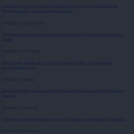
Ljubljana avgusta spreminja železniški promet: Zaprti Kamniška in
Dolenjska proga, konec začasnih peronov
Politika
33 minut nazaj
Predsednica odgovorila na ugibanja: Objavila vse tri strani odpustnega
pisma
okolje
eno uro nazaj
Dež prihaja, vendar ne za vse: To so območja, kjer ga danes lahko
pričakujemo največ
okolje
2 uri nazaj
Dežja ni dovolj, vročina se vrača: Slovenijo čaka še vsaj deset dni sušnih
razmer
Kronika
2 uri nazaj
Tragičen razplet kolesarske nesreče: 78-letnik po padcu umrl v bolnišnici
Lokalno
3 ure nazaj