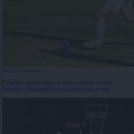
Šport
|
0 komentarjev
Pokalno razočaranje ne more podreti čvrstih
temeljev: Grosupeljčani napadajo nove cilje