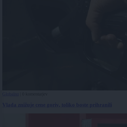
Globalno
|
0 komentarjev
Vlada znižuje cene goriv, toliko boste prihranili