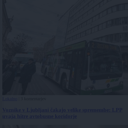
Lokalno
|
3 komentarjev
Voznike v Ljubljani čakajo velike spremembe: LPP
uvaja hitre avtobusne koridorje