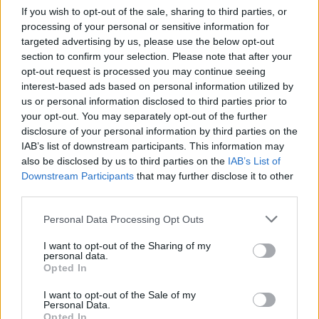
If you wish to opt-out of the sale, sharing to third parties, or
processing of your personal or sensitive information for
targeted advertising by us, please use the below opt-out
Zadnje objavljeno
V živo
section to confirm your selection. Please note that after your
Kronika
eno uro nazaj
opt-out request is processed you may continue seeing
interest-based ads based on personal information utilized by
Požar tik za slovensko mejo: Ogenj se širi proti avtocesti, veter otežuje
us or personal information disclosed to third parties prior to
gašenje
your opt-out. You may separately opt-out of the further
Lokalno
2 uri nazaj
disclosure of your personal information by third parties on the
IAB’s list of downstream participants. This information may
Počitnice, ki jih otroci ne bodo pozabili: V Naklem jih čakajo konji, kuhanje
also be disclosed by us to third parties on the
IAB’s List of
in iskanje zaklada
Prijavi se na cajtng
Downstream Participants
that may further disclose it to other
third parties.
Lokalno
2 uri nazaj
Personal Data Processing Opt Outs
Pet skritih muzejev v Ljubljani, za katere morda še niste slišali
I want to opt-out of the Sharing of my
Globalno
3 ure nazaj
personal data.
Opted In
VIDEO: Na trajektni rampi obtičal dvonadstropni avtobus, potniki pomagali
z zibanjem
I want to opt-out of the Sale of my
Personal Data.
Opted In