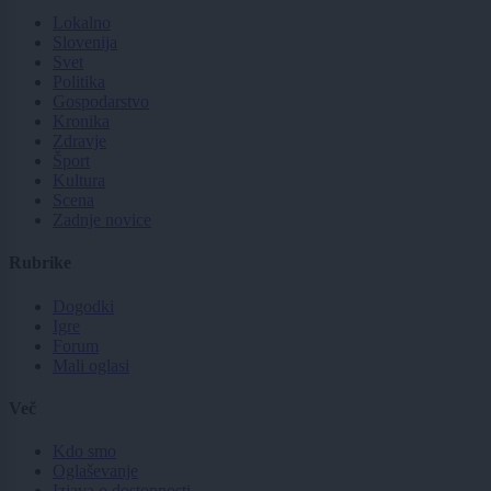
Lokalno
Slovenija
Svet
Politika
Gospodarstvo
Kronika
Zdravje
Šport
Kultura
Scena
Zadnje novice
Rubrike
Dogodki
Igre
Forum
Mali oglasi
Več
Kdo smo
Oglaševanje
Izjava o dostopnosti