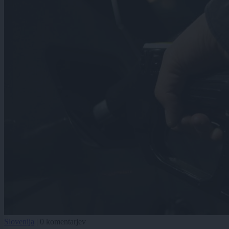
Slovenija
|
0 komentarjev