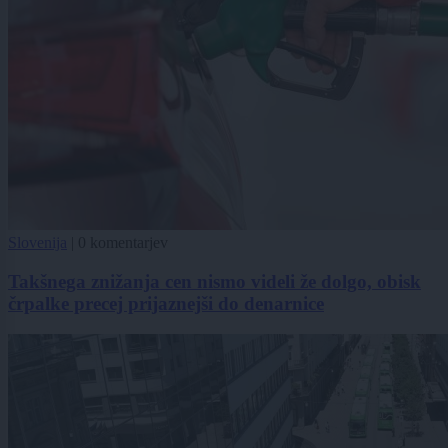
Slovenija
|
0 komentarjev
Takšnega znižanja cen nismo videli že dolgo, obisk
črpalke precej prijaznejši do denarnice