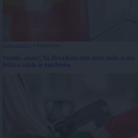
Gospodarstvo
|
0 komentarjev
Vozniki, pozor! Na Hrvaškem cene goriv nižje, a ena
država ostaja še ugodnejša