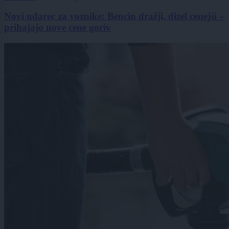
Novi udarec za voznike: Bencin dražji, dizel cenejši –
prihajajo nove cene goriv