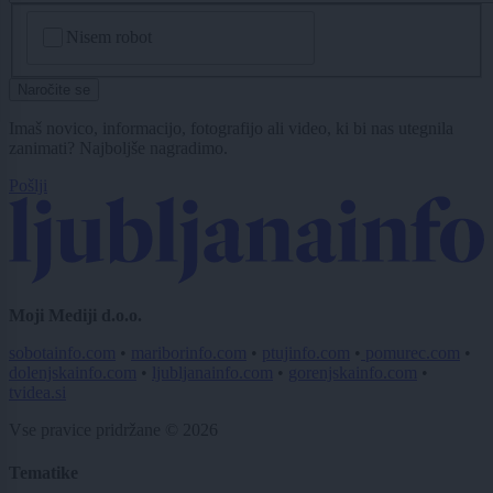
CAPTCHA
Nisem robot
Naročite se
Imaš novico, informacijo, fotografijo ali video, ki bi nas utegnila
zanimati? Najboljše nagradimo.
Pošlji
Moji Mediji d.o.o.
sobotainfo.com
•
mariborinfo.com
•
ptujinfo.com
•
pomurec.com
•
dolenjskainfo.com
•
ljubljanainfo.com
•
gorenjskainfo.com
•
tvidea.si
Vse pravice pridržane © 2026
Tematike