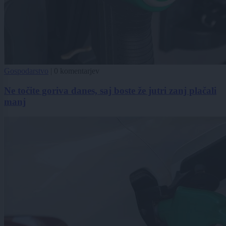
Gospodarstvo
|
0 komentarjev
Ne točite goriva danes, saj boste že jutri zanj plačali
manj