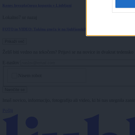
Konec brezplačnega kopanja v Ljubljani
Lokalno
7 ur nazaj
FOTO in VIDEO: Takšna gneča je na ljubljanskih kopališčih - otroci zavzeli 
Prikaži več
Želiš biti vedno na tekočem? Prijavi se na novice in dvakrat tedensko 
E-naslov
CAPTCHA
Nisem robot
Naročite se
Imaš novico, informacijo, fotografijo ali video, ki bi nas utegnila zan
Pošlji