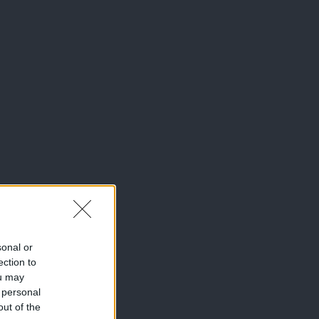
sonal or
ection to
ou may
 personal
out of the