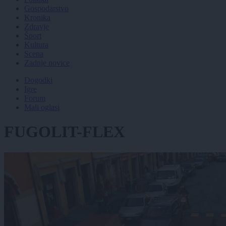
Gospodarstvo
Kronika
Zdravje
Šport
Kultura
Scena
Zadnje novice
Dogodki
Igre
Forum
Mali oglasi
FUGOLIT-FLEX