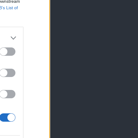
 downstream
B’s List of
×