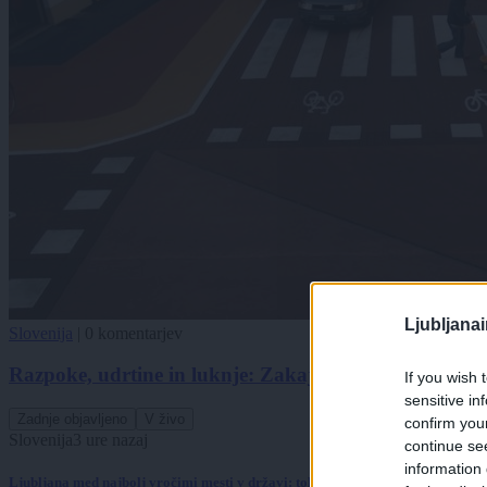
Ljubljana
Slovenija
|
0 komentarjev
Razpoke, udrtine in luknje: Zakaj jih morate sanirati
If you wish 
sensitive in
Zadnje objavljeno
V živo
confirm you
Slovenija
3 ure nazaj
continue se
information 
Ljubljana med najbolj vročimi mesti v državi: toliko stopinj so namerili danes