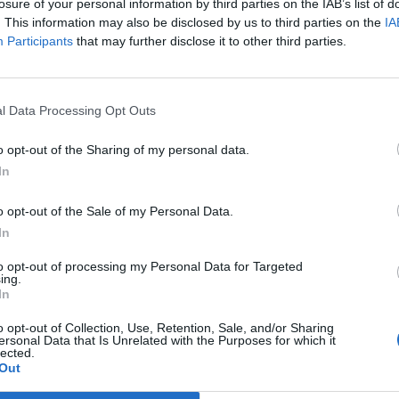
losure of your personal information by third parties on the IAB’s list of
. This information may also be disclosed by us to third parties on the
IA
Participants
that may further disclose it to other third parties.
Prijavi se na cajtng
l Data Processing Opt Outs
 avtocestnih odsekih
o opt-out of the Sharing of my personal data.
In
o opt-out of the Sale of my Personal Data.
In
to opt-out of processing my Personal Data for Targeted
anje GHB v pijače
ing.
In
o opt-out of Collection, Use, Retention, Sale, and/or Sharing
ersonal Data that Is Unrelated with the Purposes for which it
lected.
Out