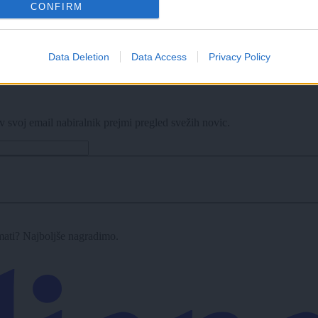
CONFIRM
Data Deletion
Data Access
Privacy Policy
bazene, na Kodeljevem omejujejo vstop
v svoj email nabiralnik prejmi pregled svežih novic.
imati? Najboljše nagradimo.