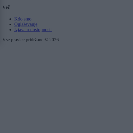
Več
Kdo smo
Oglaševanje
Izjava o dostopnosti
Vse pravice pridržane © 2026