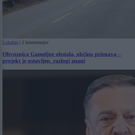
Lokalno
|
2 komentarjev
Obvoznica Gameljne obstala, občina priznava –
projekt je ustavljen, razlogi znani