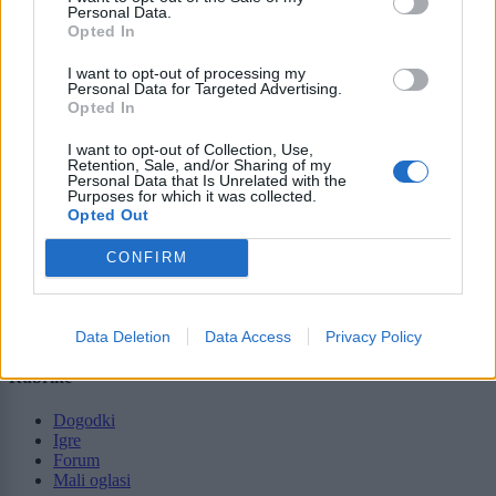
tvidea.si
Personal Data.
Opted In
Vse pravice pridržane © 2026
I want to opt-out of processing my
Personal Data for Targeted Advertising.
Tematike
Opted In
Lokalno
I want to opt-out of Collection, Use,
Slovenija
Retention, Sale, and/or Sharing of my
Svet
Personal Data that Is Unrelated with the
Politika
Purposes for which it was collected.
Gospodarstvo
Opted Out
Kronika
Zdravje
CONFIRM
Šport
Kultura
Scena
Zadnje novice
Data Deletion
Data Access
Privacy Policy
Rubrike
Dogodki
Igre
Forum
Mali oglasi