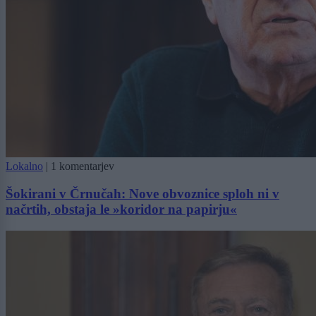
Lokalno
|
1 komentarjev
Šokirani v Črnučah: Nove obvoznice sploh ni v
načrtih, obstaja le »koridor na papirju«