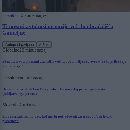
Lokalno
|
0 komentarjev
Ti mestni avtobusi ne vozijo več do obračališča
Gameljne
Zadnje objavljeno
V živo
Globalno
28 minut nazaj
Benetke z vstopninami zaslužile več kot pet milijonov evrov, bodo prihodnje
leto še višje?
Lokalno
eno uro nazaj
Drevo leta sredi del na Barjanski: Občina zdaj preverja zaščito
ljubljanskega ponosa
Slovenija
2 uri nazaj
Slovenci zaslužimo več, kot naj bi potrebovali za srečo? Podatek, ki
preseneča