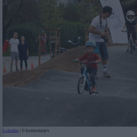
Lokalno
|
0 komentarjev