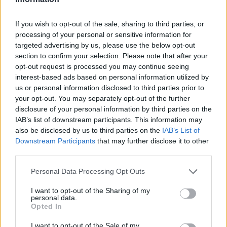
Želiš biti vedno na tekočem? Prijavi se na novice in dvakrat
tedensko v svoj email nabiralnik prejmi pregled svežih novic.
If you wish to opt-out of the sale, sharing to third parties, or
processing of your personal or sensitive information for
E-naslov
targeted advertising by us, please use the below opt-out
section to confirm your selection. Please note that after your
CAPTCHA
opt-out request is processed you may continue seeing
Nisem robot
interest-based ads based on personal information utilized by
us or personal information disclosed to third parties prior to
Naročite se
your opt-out. You may separately opt-out of the further
disclosure of your personal information by third parties on the
Imaš novico, informacijo, fotografijo ali video, ki bi nas utegnila
zanimati? Najboljše nagradimo.
IAB’s list of downstream participants. This information may
also be disclosed by us to third parties on the
IAB’s List of
Pošlji
Prijavi se na cajtng
Downstream Participants
that may further disclose it to other
third parties.
Personal Data Processing Opt Outs
I want to opt-out of the Sharing of my
Moji Mediji d.o.o.
personal data.
Opted In
sobotainfo.com
•
mariborinfo.com
•
ptujinfo.com
•
pomurec.com
•
dolenjskainfo.com
•
ljubljanainfo.com
•
gorenjskainfo.com
•
I want to opt-out of the Sale of my