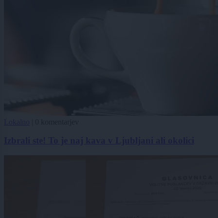
Lokalno
|
0 komentarjev
Izbrali ste! To je naj kava v Ljubljani ali okolici