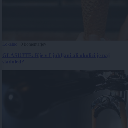
Lokalno
|
0 komentarjev
GLASUJTE: Kje v Ljubljani ali okolici je naj
sladoled?