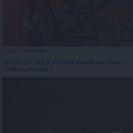
Lokalno
|
0 komentarjev
GLASUJTE: Kje je po vašem mnenju naj terasa v
Ljubljani ali okolici?