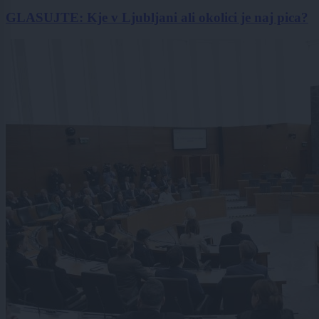
GLASUJTE: Kje v Ljubljani ali okolici je naj pica?