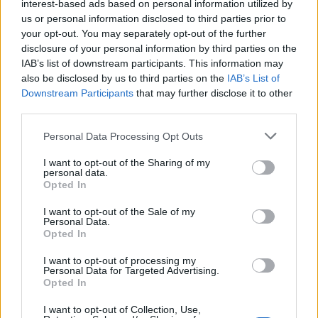
interest-based ads based on personal information utilized by
danes
us or personal information disclosed to third parties prior to
your opt-out. You may separately opt-out of the further
Scena
5 ur nazaj
disclosure of your personal information by third parties on the
V Ljubljani bo konec tedna v znamenju ognja, umetnosti in poletnih ritmov
IAB’s list of downstream participants. This information may
also be disclosed by us to third parties on the
IAB’s List of
Prijavi se na cajtng
Globalno
6 ur nazaj
Downstream Participants
that may further disclose it to other
third parties.
Konec brezskrbne vožnje? Septembra začnejo sekcijsko meriti hitrost na
štirih avtocestnih odsekih
Personal Data Processing Opt Outs
Kronika
6 ur nazaj
I want to opt-out of the Sharing of my
personal data.
Opted In
V Ljubljani v stanovanju našli mrtvo osebo
I want to opt-out of the Sale of my
Kronika
7 ur nazaj
Personal Data.
Opted In
»Po eni pijači nisem bila več ista.« V Ljubljani opozarjajo na nevarno
podtikanje GHB v pijače
I want to opt-out of processing my
Personal Data for Targeted Advertising.
Scena
8 ur nazaj
Opted In
Parkirate na soncu? Ta napaka vas lahko stane več sto evrov
I want to opt-out of Collection, Use,