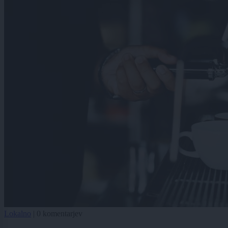
Lokalno
|
0 komentarjev