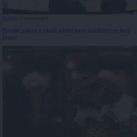
Politika
|
0 komentarjev
Sprejet zakon o vladi: obrisi nove koalicije vse bolj
jasni?