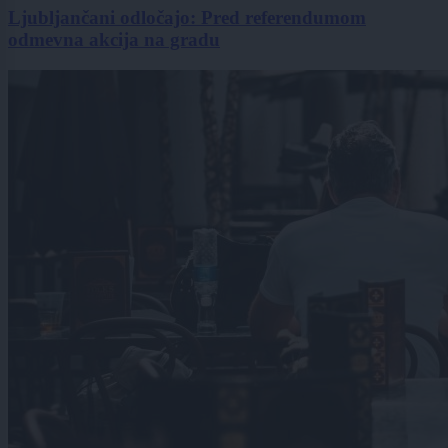
Ljubljančani odločajo: Pred referendumom
odmevna akcija na gradu