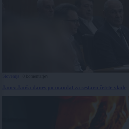
Slovenija
|
0 komentarjev
Janez Janša danes po mandat za sestavo četrte vlade