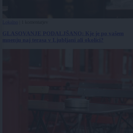
Lokalno
|
1 komentarjev
GLASOVANJE PODALJŠANO: Kje je po vašem
mnenju naj terasa v Ljubljani ali okolici?