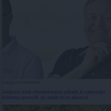
Lokalno
|
0 komentarjev
Janković pred referendumom utihnil: Iz njegovega
kabineta sporočili, da sploh ne bo glasoval