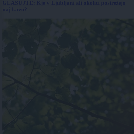
GLASUJTE: Kje v Ljubljani ali okolici postrežejo
naj kavo?