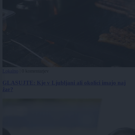
Lokalno
|
0 komentarjev
GLASUJTE: Kje v Ljubljani ali okolici imajo naj
žar?