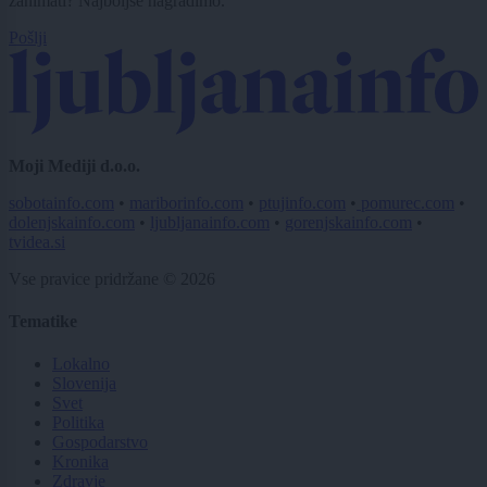
zanimati? Najboljše nagradimo.
Pošlji
Moji Mediji d.o.o.
sobotainfo.com
•
mariborinfo.com
•
ptujinfo.com
•
pomurec.com
•
dolenjskainfo.com
•
ljubljanainfo.com
•
gorenjskainfo.com
•
tvidea.si
Vse pravice pridržane © 2026
Tematike
Lokalno
Slovenija
Svet
Politika
Gospodarstvo
Kronika
Zdravje