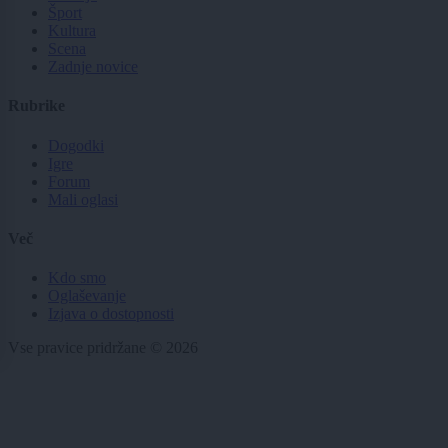
Šport
Kultura
Scena
Zadnje novice
Rubrike
Dogodki
Igre
Forum
Mali oglasi
Več
Kdo smo
Oglaševanje
Izjava o dostopnosti
Vse pravice pridržane © 2026