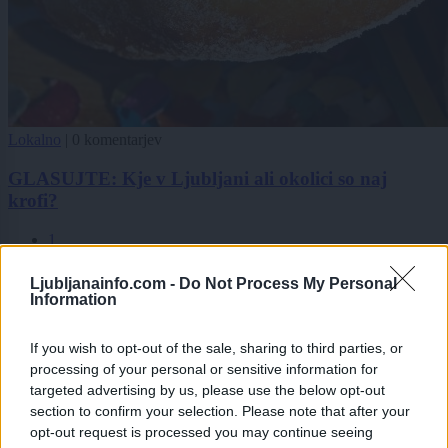
Lokalno
|
0 komentarjev
GLASUJTE: Kje v Ljubljani ali okolici so naj
krofi?
1
2
3
Ljubljanainfo.com -
Do Not Process My Personal
4
Information
5
If you wish to opt-out of the sale, sharing to third parties, or
processing of your personal or sensitive information for
Zadnje objavljeno
V živo
targeted advertising by us, please use the below opt-out
Slovenija
4 ure nazaj
section to confirm your selection. Please note that after your
opt-out request is processed you may continue seeing
Ljubljana med najbolj vročimi mesti v državi: toliko stopinj so namerili