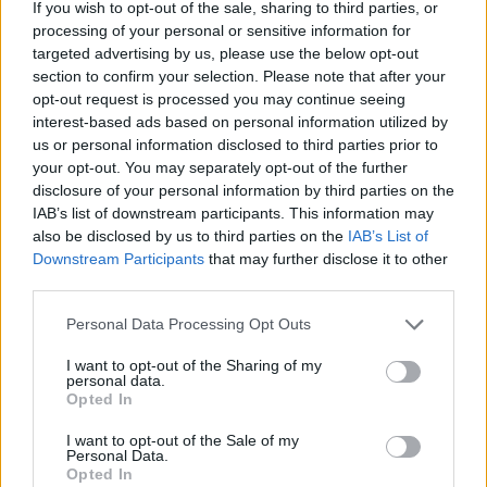
If you wish to opt-out of the sale, sharing to third parties, or
processing of your personal or sensitive information for
Imaš novico, informacijo, fotografijo ali video, ki bi nas utegnila
targeted advertising by us, please use the below opt-out
zanimati? Najboljše nagradimo.
section to confirm your selection. Please note that after your
Pošlji
opt-out request is processed you may continue seeing
interest-based ads based on personal information utilized by
us or personal information disclosed to third parties prior to
your opt-out. You may separately opt-out of the further
disclosure of your personal information by third parties on the
IAB’s list of downstream participants. This information may
Moji Mediji d.o.o.
also be disclosed by us to third parties on the
IAB’s List of
Prijavi se na cajtng
sobotainfo.com
•
mariborinfo.com
•
ptujinfo.com
•
pomurec.com
•
Downstream Participants
that may further disclose it to other
dolenjskainfo.com
•
ljubljanainfo.com
•
gorenjskainfo.com
•
third parties.
tvidea.si
Personal Data Processing Opt Outs
Vse pravice pridržane © 2026
I want to opt-out of the Sharing of my
Tematike
personal data.
Opted In
Lokalno
Slovenija
I want to opt-out of the Sale of my
Personal Data.
Svet
Opted In
Politika