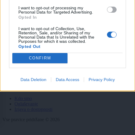
Gospodarstvo
Kronika
I want to opt-out of processing my
Personal Data for Targeted Advertising.
Zdravje
Opted In
Šport
Kultura
I want to opt-out of Collection, Use,
Scena
Retention, Sale, and/or Sharing of my
Zadnje novice
Personal Data that Is Unrelated with the
Purposes for which it was collected.
Opted Out
Rubrike
CONFIRM
Dogodki
Igre
Forum
Mali oglasi
Data Deletion
Data Access
Privacy Policy
Več
Kdo smo
Oglaševanje
Izjava o dostopnosti
Vse pravice pridržane © 2026