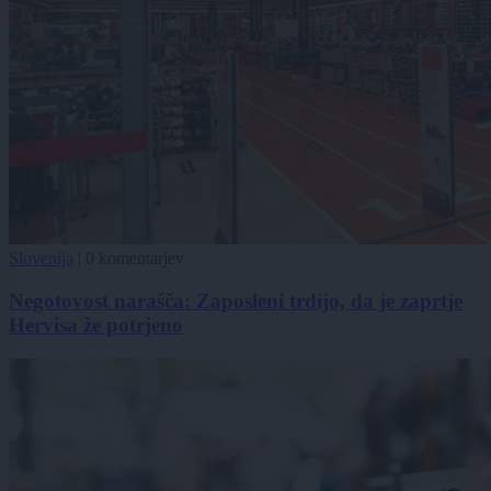
Slovenija
|
0 komentarjev
Negotovost narašča: Zaposleni trdijo, da je zaprtje
Hervisa že potrjeno