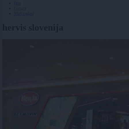
Igre
Forum
Mali oglasi
hervis slovenija