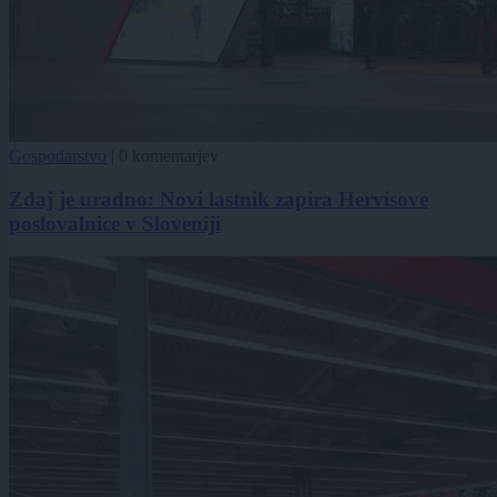
Gospodarstvo
|
0 komentarjev
Zdaj je uradno: Novi lastnik zapira Hervisove
poslovalnice v Sloveniji