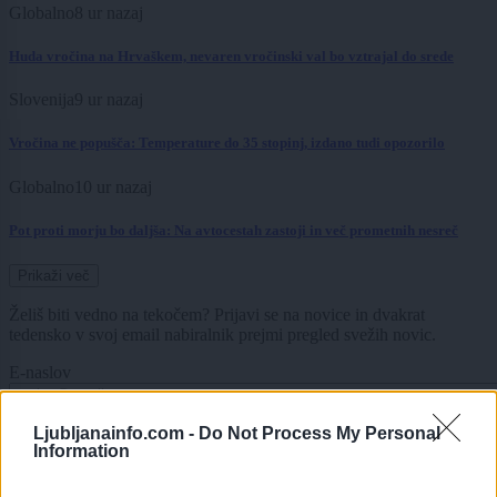
Globalno
8 ur nazaj
Huda vročina na Hrvaškem, nevaren vročinski val bo vztrajal do srede
Slovenija
9 ur nazaj
Vročina ne popušča: Temperature do 35 stopinj, izdano tudi opozorilo
Globalno
10 ur nazaj
Pot proti morju bo daljša: Na avtocestah zastoji in več prometnih nesreč
Prikaži več
Želiš biti vedno na tekočem? Prijavi se na novice in dvakrat
tedensko v svoj email nabiralnik prejmi pregled svežih novic.
E-naslov
CAPTCHA
Ljubljanainfo.com -
Do Not Process My Personal
Nisem robot
Information
Naročite se