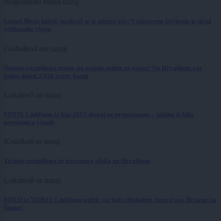
Nogomet
40 minut nazaj
Lionel Messi žaluje, poslovil se je njegov oče: V njegovem življenju je igral
velikansko vlogo
Globalno
4 ure nazaj
Nimate vozniškega izpita, pa vseeno sedete za volan? Na Hrvaškem vas
lahko doleti 2.650 evrov kazni
Lokalno
5 ur nazaj
FOTO: Ljubljane iz leta 2013 skoraj ne prepoznamo – takšna je bila
prestolnica včasih
Kronika
6 ur nazaj
Trčenje potniškega in tovornega vlaka na Hrvaškem
Lokalno
8 ur nazaj
FOTO in VIDEO: Ljubljano poleti vse bolj obiskujejo Američani, Britanci in
Španci