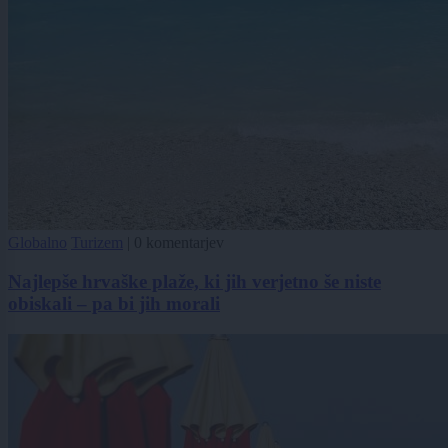
Globalno
Turizem
|
0 komentarjev
Najlepše hrvaške plaže, ki jih verjetno še niste
obiskali – pa bi jih morali