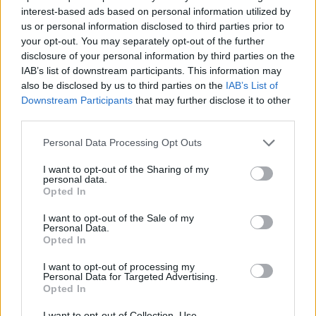
Tragedija na Pašmanu: V morju našli mrtvega 24-letnega Slovenca
interest-based ads based on personal information utilized by
us or personal information disclosed to third parties prior to
Kronika
eno uro nazaj
your opt-out. You may separately opt-out of the further
disclosure of your personal information by third parties on the
Je na Viču na delu požigalec? Policisti prijeli 44-letnega tujca z vžigalnikom
IAB’s list of downstream participants. This information may
also be disclosed by us to third parties on the
IAB’s List of
okolje
2 uri nazaj
Prijavi se na cajtng
Downstream Participants
that may further disclose it to other
third parties.
Alarm zaradi suše: Slovenske reke upadajo, podzemne vode je vse manj
Lokalno
2 uri nazaj
Personal Data Processing Opt Outs
I want to opt-out of the Sharing of my
Priljubljeno jezero pri Ljubljani polno kopalcev, a letošnjih analiz vode ni
personal data.
Opted In
okolje
3 ure nazaj
I want to opt-out of the Sale of my
Bo vročine končno konec? Hrvati napovedali padec temperatur za več kot
Personal Data.
deset stopinj
Opted In
Slovenija
3 ure nazaj
I want to opt-out of processing my
Personal Data for Targeted Advertising.
Opted In
Vročina razdelila javnost: Pozivi k odpovedi kasaškega derbija v
Ljutomeru, oglasila se je tudi Tina Gaber
I want to opt-out of Collection, Use,