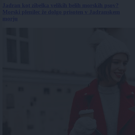
Jadran kot zibelka velikih belih morskih psov?
Morski plenilec že dolgo prisoten v Jadranskem
morju