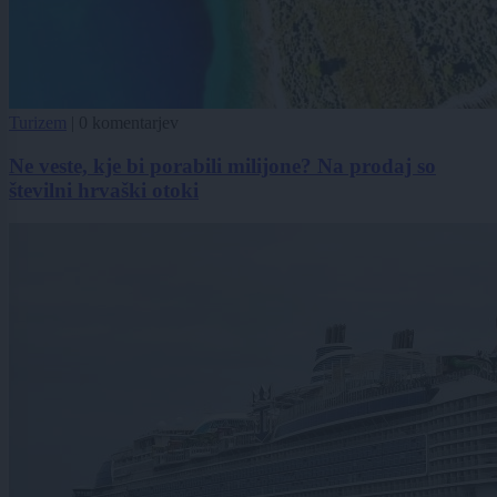
Turizem
|
0 komentarjev
Ne veste, kje bi porabili milijone? Na prodaj so
številni hrvaški otoki