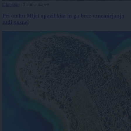
Globalno
|
0 komentarjev
Pri otoku Mljet opazil kita in ga brez vznemirjanja
tudi posnel