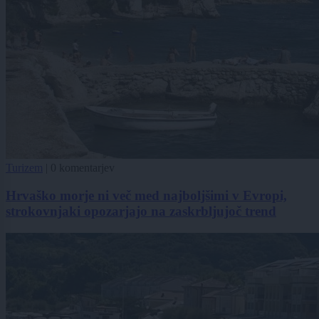
Turizem
|
0 komentarjev
Hrvaško morje ni več med najboljšimi v Evropi,
strokovnjaki opozarjajo na zaskrbljujoč trend