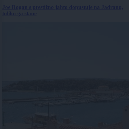
Joe Rogan s prestižno jahto dopustuje na Jadranu,
toliko ga stane