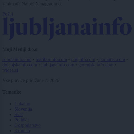
zanimati? Najboljše nagradimo.
Pošlji
Moji Mediji d.o.o.
sobotainfo.com
•
mariborinfo.com
•
ptujinfo.com
•
pomurec.com
•
dolenjskainfo.com
•
ljubljanainfo.com
•
gorenjskainfo.com
•
tvidea.si
Vse pravice pridržane © 2026
Tematike
Lokalno
Slovenija
Svet
Politika
Gospodarstvo
Kronika