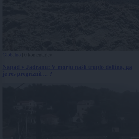
Globalno
|
0 komentarjev
Napad v Jadranu: V morju našli truplo delfina, ga
je res pregriznil ... ?