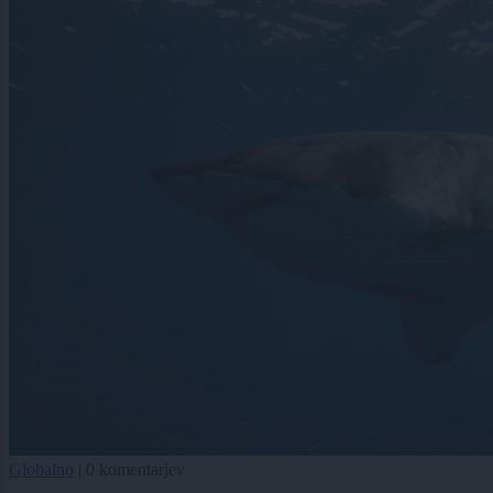
Globalno
|
0 komentarjev