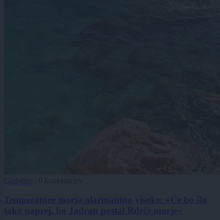
Globalno
|
0 komentarjev
Temperature morja alarmantno visoke: »Če bo šlo
tako naprej, bo Jadran postal Rdeče morje«