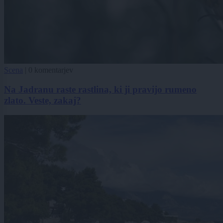
Scena
|
0 komentarjev
Na Jadranu raste rastlina, ki ji pravijo rumeno
zlato. Veste, zakaj?