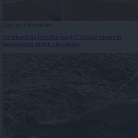
Globalno
|
0 komentarjev
Za vikend na hrvaško morje? Takšno vreme in
temperatura morja vas čakata