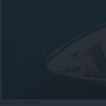
Globalno
|
0 komentarjev