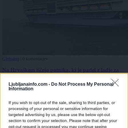
Globalno
|
0 komentarjev
Na Hrvaškem iščejo potnika, ki je padel z ladje za
križarjenje
Ljubljanainfo.com -
Do Not Process My Personal
1
Information
2
If you wish to opt-out of the sale, sharing to third parties, or
processing of your personal or sensitive information for
Zadnje objavljeno
V živo
targeted advertising by us, please use the below opt-out
Kronika
38 minut nazaj
section to confirm your selection. Please note that after your
opt-out request is processed you may continue seeing