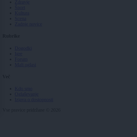
Zdravje
Šport
Kultura
Scena
Zadnje novice
Rubrike
Dogodki
Igre
Forum
Mali oglasi
Več
Kdo smo
Oglaševanje
Izjava o dostopnosti
Vse pravice pridržane © 2026