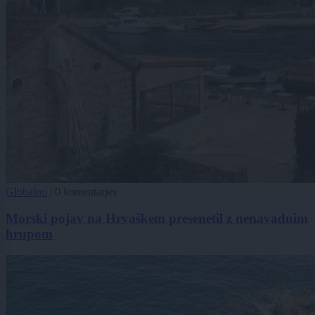
Globalno
|
0 komentarjev
Morski pojav na Hrvaškem presenetil z nenavadnim
hrupom