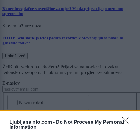
Konec brezplačne slovenščine za tujce? Vlada pripravlja pomembno
spremembo
Slovenija
3 ure nazaj
FOTO: Bela štorklja letos podira rekorde: V Sloveniji jih še nikoli ni
gnezdilo toliko!
Prikaži več
Želiš biti vedno na tekočem? Prijavi se na novice in dvakrat
tedensko v svoj email nabiralnik prejmi pregled svežih novic.
E-naslov
CAPTCHA
Nisem robot
Naročite se
Ljubljanainfo.com -
Do Not Process My Personal
Information
Imaš novico, informacijo, fotografijo ali video, ki bi nas utegnila
zanimati? Najboljše nagradimo.