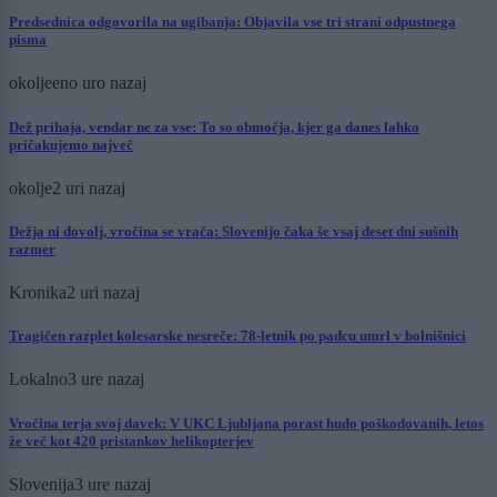
Predsednica odgovorila na ugibanja: Objavila vse tri strani odpustnega
pisma
okolje
eno uro nazaj
Dež prihaja, vendar ne za vse: To so območja, kjer ga danes lahko
pričakujemo največ
okolje
2 uri nazaj
Dežja ni dovolj, vročina se vrača: Slovenijo čaka še vsaj deset dni sušnih
razmer
Kronika
2 uri nazaj
Tragičen razplet kolesarske nesreče: 78-letnik po padcu umrl v bolnišnici
Lokalno
3 ure nazaj
Vročina terja svoj davek: V UKC Ljubljana porast hudo poškodovanih, letos
že več kot 420 pristankov helikopterjev
Slovenija
3 ure nazaj