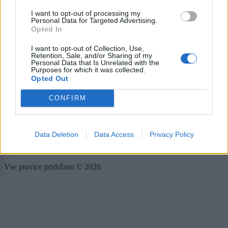
Kultura
I want to opt-out of processing my
Scena
Personal Data for Targeted Advertising.
Zadnje novice
Opted In
Rubrike
I want to opt-out of Collection, Use,
Retention, Sale, and/or Sharing of my
Personal Data that Is Unrelated with the
Dogodki
Purposes for which it was collected.
Igre
Opted Out
Forum
Mali oglasi
CONFIRM
Več
Kdo smo
Data Deletion
Data Access
Privacy Policy
Oglaševanje
Izjava o dostopnosti
Vse pravice pridržane © 2026