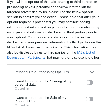
If you wish to opt-out of the sale, sharing to third parties, or
Pošlji
processing of your personal or sensitive information for
targeted advertising by us, please use the below opt-out
section to confirm your selection. Please note that after your
opt-out request is processed you may continue seeing
interest-based ads based on personal information utilized by
Moji Mediji d.o.o.
us or personal information disclosed to third parties prior to
your opt-out. You may separately opt-out of the further
sobotainfo.com
•
mariborinfo.com
•
ptujinfo.com
•
pomurec.com
•
disclosure of your personal information by third parties on the
dolenjskainfo.com
•
ljubljanainfo.com
•
gorenjskainfo.com
•
IAB’s list of downstream participants. This information may
tvidea.si
also be disclosed by us to third parties on the
IAB’s List of
Prijavi se na cajtng
Vse pravice pridržane © 2026
Downstream Participants
that may further disclose it to other
third parties.
Tematike
Personal Data Processing Opt Outs
Lokalno
Slovenija
I want to opt-out of the Sharing of my
personal data.
Svet
Opted In
Politika
Gospodarstvo
Kronika
I want to opt-out of the Sale of my
Personal Data.
Zdravje
Opted In
Šport