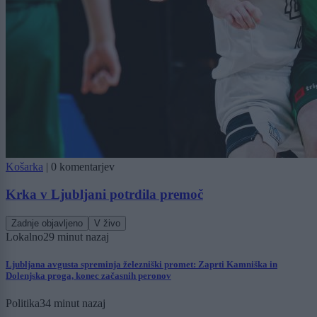
Košarka
|
0 komentarjev
Krka v Ljubljani potrdila premoč
Zadnje objavljeno
V živo
Lokalno
29 minut nazaj
Ljubljana avgusta spreminja železniški promet: Zaprti Kamniška in
Dolenjska proga, konec začasnih peronov
Politika
34 minut nazaj