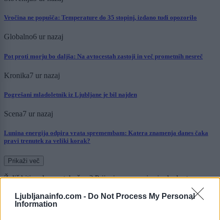
Vročina ne popušča: Temperature do 35 stopinj, izdano tudi opozorilo
Globalno
6 ur nazaj
Pot proti morju bo daljša: Na avtocestah zastoji in več prometnih nesreč
Kronika
7 ur nazaj
Pogrešani mladoletnik iz Ljubljane je bil najden
Scena
7 ur nazaj
Lunina energija odpira vrata spremembam: Katera znamenja danes čaka
pravi trenutek za veliki korak?
Prikaži več
Želiš biti vedno na tekočem? Prijavi se na novice in dvakrat
tedensko v svoj email nabiralnik prejmi pregled svežih novic.
Ljubljanainfo.com -
Do Not Process My Personal
E-naslov
Information