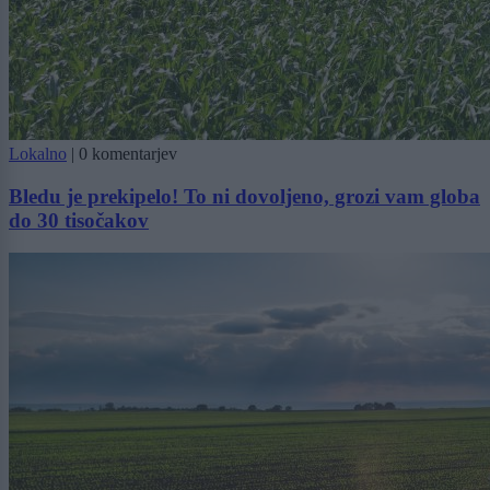
Lokalno
|
0 komentarjev
Bledu je prekipelo! To ni dovoljeno, grozi vam globa
do 30 tisočakov