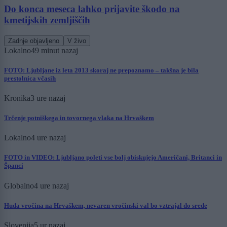
Do konca meseca lahko prijavite škodo na
kmetijskih zemljiščih
Zadnje objavljeno
V živo
Lokalno
49 minut nazaj
FOTO: Ljubljane iz leta 2013 skoraj ne prepoznamo – takšna je bila
prestolnica včasih
Kronika
3 ure nazaj
Trčenje potniškega in tovornega vlaka na Hrvaškem
Lokalno
4 ure nazaj
FOTO in VIDEO: Ljubljano poleti vse bolj obiskujejo Američani, Britanci in
Španci
Globalno
4 ure nazaj
Huda vročina na Hrvaškem, nevaren vročinski val bo vztrajal do srede
Slovenija
5 ur nazaj