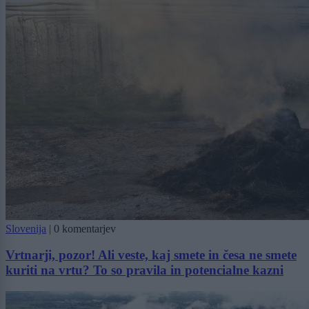
Slovenija
|
0 komentarjev
Vrtnarji, pozor! Ali veste, kaj smete in česa ne smete
kuriti na vrtu? To so pravila in potencialne kazni