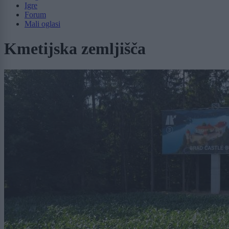
Igre
Forum
Mali oglasi
Kmetijska zemljišča