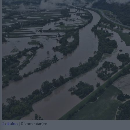
Lokalno
|
0 komentarjev