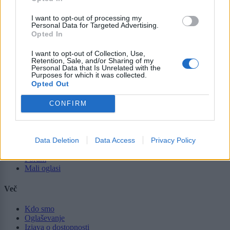
Lokalno
Slovenija
I want to opt-out of processing my
Personal Data for Targeted Advertising.
Svet
Opted In
Politika
Gospodarstvo
I want to opt-out of Collection, Use,
Kronika
Retention, Sale, and/or Sharing of my
Zdravje
Personal Data that Is Unrelated with the
Šport
Purposes for which it was collected.
Kultura
Opted Out
Scena
Zadnje novice
CONFIRM
Rubrike
Data Deletion
Data Access
Privacy Policy
Dogodki
Igre
Forum
Mali oglasi
Več
Kdo smo
Oglaševanje
Izjava o dostopnosti