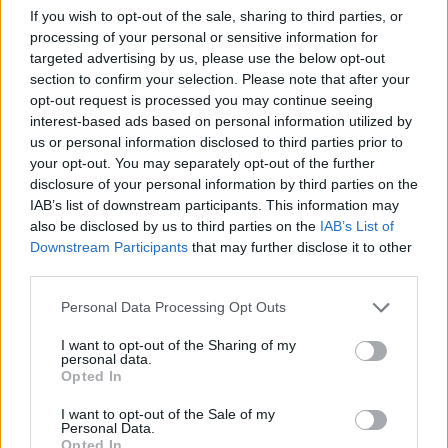
CAPTCHA
If you wish to opt-out of the sale, sharing to third parties, or
Nisem robot
processing of your personal or sensitive information for
targeted advertising by us, please use the below opt-out
Naročite se
section to confirm your selection. Please note that after your
opt-out request is processed you may continue seeing
Imaš novico, informacijo, fotografijo ali video, ki bi nas utegnila
interest-based ads based on personal information utilized by
zanimati? Najboljše nagradimo.
us or personal information disclosed to third parties prior to
Pošlji
your opt-out. You may separately opt-out of the further
disclosure of your personal information by third parties on the
IAB’s list of downstream participants. This information may
also be disclosed by us to third parties on the
IAB’s List of
Prijavi se na cajtng
Downstream Participants
that may further disclose it to other
third parties.
Moji Mediji d.o.o.
Personal Data Processing Opt Outs
sobotainfo.com
•
mariborinfo.com
•
ptujinfo.com
•
pomurec.com
•
dolenjskainfo.com
•
ljubljanainfo.com
•
gorenjskainfo.com
•
I want to opt-out of the Sharing of my
tvidea.si
personal data.
Opted In
Vse pravice pridržane © 2026
I want to opt-out of the Sale of my
Tematike
Personal Data.
Opted In