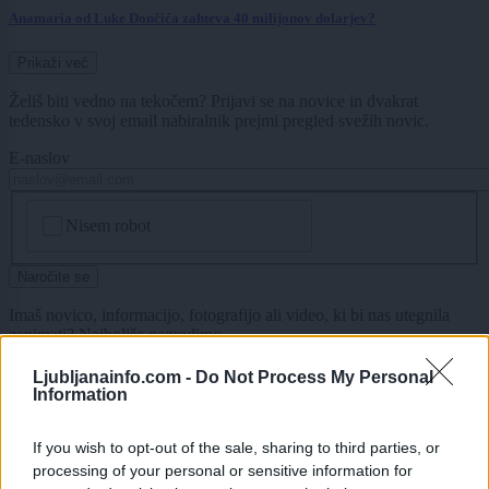
Anamaria od Luke Dončića zahteva 40 milijonov dolarjev?
Prikaži več
Želiš biti vedno na tekočem? Prijavi se na novice in dvakrat
tedensko v svoj email nabiralnik prejmi pregled svežih novic.
E-naslov
CAPTCHA
Nisem robot
Naročite se
Imaš novico, informacijo, fotografijo ali video, ki bi nas utegnila
zanimati? Najboljše nagradimo.
Pošlji
Ljubljanainfo.com -
Do Not Process My Personal
Information
If you wish to opt-out of the sale, sharing to third parties, or
processing of your personal or sensitive information for