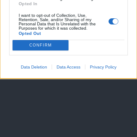
Dogodki
Opted In
Igre
Forum
I want to opt-out of Collection, Use,
Mali oglasi
Retention, Sale, and/or Sharing of my
Personal Data that Is Unrelated with the
Purposes for which it was collected.
Več
Opted Out
Kdo smo
CONFIRM
Oglaševanje
Izjava o dostopnosti
Vse pravice pridržane © 2026
Data Deletion
Data Access
Privacy Policy