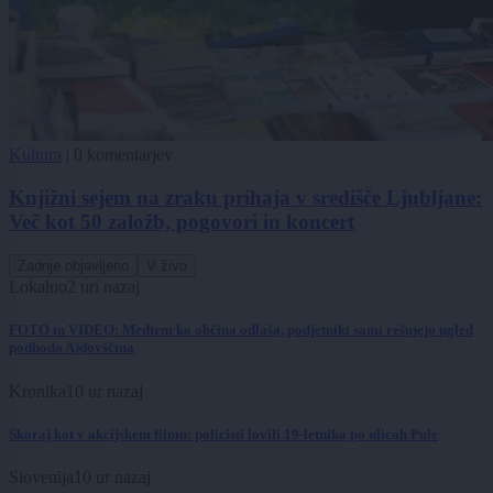
Kultura
|
0 komentarjev
Knjižni sejem na zraku prihaja v središče Ljubljane:
Več kot 50 založb, pogovori in koncert
Zadnje objavljeno
V živo
Lokalno
2 uri nazaj
FOTO in VIDEO: Medtem ko občina odlaša, podjetniki sami rešujejo ugled
podhoda Ajdovščina
Kronika
10 ur nazaj
Skoraj kot v akcijskem filmu: policisti lovili 19-letnika po ulicah Pule
Slovenija
10 ur nazaj