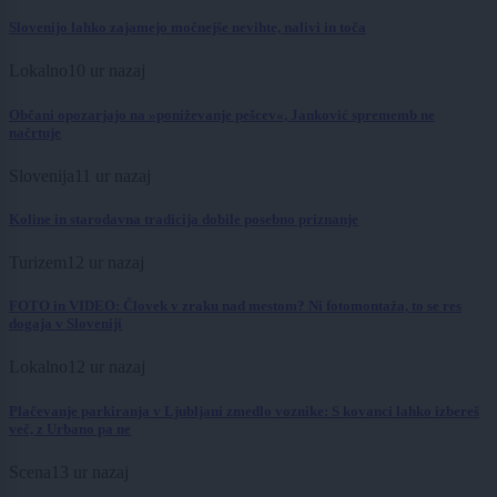
Slovenijo lahko zajamejo močnejše nevihte, nalivi in toča
Lokalno
10 ur nazaj
Občani opozarjajo na »poniževanje pešcev«, Janković sprememb ne
načrtuje
Slovenija
11 ur nazaj
Koline in starodavna tradicija dobile posebno priznanje
Turizem
12 ur nazaj
FOTO in VIDEO: Človek v zraku nad mestom? Ni fotomontaža, to se res
dogaja v Sloveniji
Lokalno
12 ur nazaj
Plačevanje parkiranja v Ljubljani zmedlo voznike: S kovanci lahko izbereš
več, z Urbano pa ne
Scena
13 ur nazaj