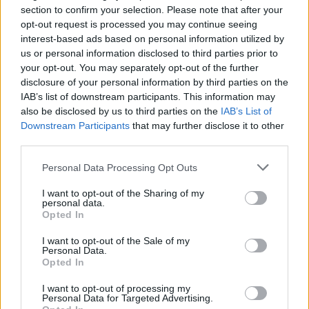
section to confirm your selection. Please note that after your
opt-out request is processed you may continue seeing
interest-based ads based on personal information utilized by
Moji Mediji d.o.o.
us or personal information disclosed to third parties prior to
your opt-out. You may separately opt-out of the further
sobotainfo.com
•
mariborinfo.com
•
ptujinfo.com
•
pomurec.com
•
disclosure of your personal information by third parties on the
dolenjskainfo.com
•
ljubljanainfo.com
•
gorenjskainfo.com
•
tvidea.si
IAB’s list of downstream participants. This information may
also be disclosed by us to third parties on the
IAB’s List of
Vse pravice pridržane © 2026
Prijavi se na cajtng
Downstream Participants
that may further disclose it to other
third parties.
Tematike
Personal Data Processing Opt Outs
Lokalno
Slovenija
I want to opt-out of the Sharing of my
Svet
personal data.
Politika
Opted In
Gospodarstvo
Kronika
I want to opt-out of the Sale of my
Zdravje
Personal Data.
Šport
Opted In
Kultura
Scena
I want to opt-out of processing my
Zadnje novice
Personal Data for Targeted Advertising.