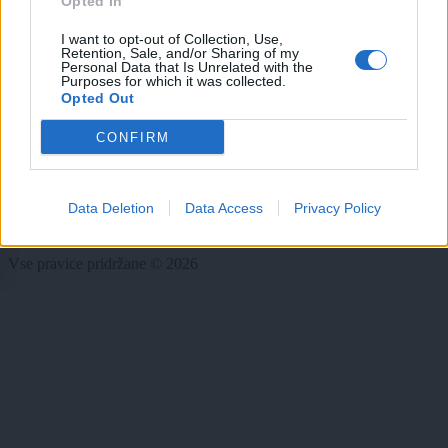
Opted In
Rubrike
I want to opt-out of Collection, Use,
Retention, Sale, and/or Sharing of my
Dogodki
Personal Data that Is Unrelated with the
Igre
Purposes for which it was collected.
Forum
Opted Out
Mali oglasi
CONFIRM
Več
Kdo smo
Data Deletion
Data Access
Privacy Policy
Oglaševanje
Izjava o dostopnosti
Vse pravice pridržane © 2026