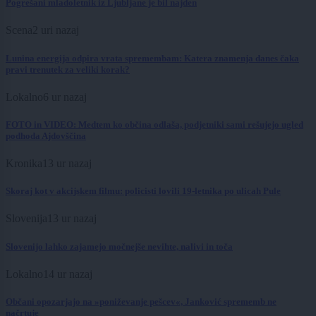
Pogrešani mladoletnik iz Ljubljane je bil najden
Scena
2 uri nazaj
Lunina energija odpira vrata spremembam: Katera znamenja danes čaka
pravi trenutek za veliki korak?
Lokalno
6 ur nazaj
FOTO in VIDEO: Medtem ko občina odlaša, podjetniki sami rešujejo ugled
podhoda Ajdovščina
Kronika
13 ur nazaj
Skoraj kot v akcijskem filmu: policisti lovili 19-letnika po ulicah Pule
Slovenija
13 ur nazaj
Slovenijo lahko zajamejo močnejše nevihte, nalivi in toča
Lokalno
14 ur nazaj
Občani opozarjajo na »poniževanje pešcev«, Janković sprememb ne
načrtuje