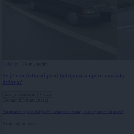
Lokalno
|
1 komentarjev
Se je v nečednosti pred ljubljansko opero vmešala
država?
Zadnje objavljeno
V živo
Globalno
55 minut nazaj
Pot proti morju bo daljša: Na avtocestah zastoji in več prometnih nesreč
Kronika
2 uri nazaj