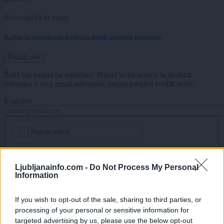
Slovenija
14 ur nazaj
Koline in starodavna tradicija dobile posebno priznanje
Prikaži več
Želiš biti vedno na tekočem? Prijavi se na novice in dvakrat
tedensko v svoj email nabiralnik prejmi pregled svežih novic.
E-naslov
CAPTCHA
Nisem robot
Naročite se
Ljubljanainfo.com -
Do Not Process My Personal
Imaš novico, informacijo, fotografijo ali video, ki bi nas utegnila
Information
zanimati? Najboljše nagradimo.
Pošlji
If you wish to opt-out of the sale, sharing to third parties, or
processing of your personal or sensitive information for
targeted advertising by us, please use the below opt-out