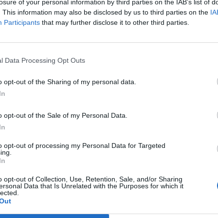
losure of your personal information by third parties on the IAB’s list of
. This information may also be disclosed by us to third parties on the
IA
Participants
that may further disclose it to other third parties.
Prijavi se na cajtng
l Data Processing Opt Outs
 avtocestnih odsekih
o opt-out of the Sharing of my personal data.
In
o opt-out of the Sale of my Personal Data.
In
to opt-out of processing my Personal Data for Targeted
anje GHB v pijače
ing.
In
o opt-out of Collection, Use, Retention, Sale, and/or Sharing
ersonal Data that Is Unrelated with the Purposes for which it
lected.
Out