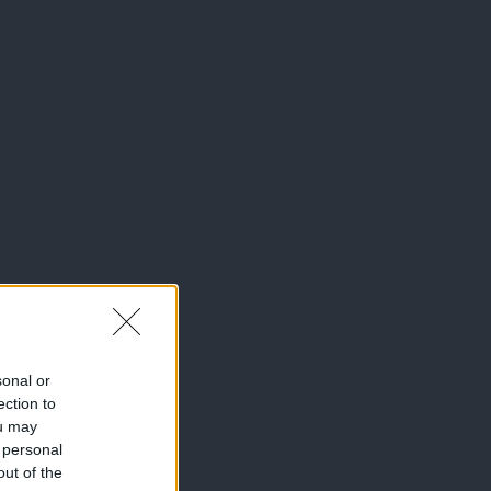
sonal or
ection to
ou may
 personal
out of the