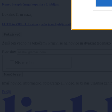
Konec brezplačnega kopanja v Ljubljani
Lokalno
11 ur nazaj
FOTO in VIDEO: Takšna gneča je na ljubljanskih kopališčih - otroci zavzeli 
Prikaži več
Želiš biti vedno na tekočem? Prijavi se na novice in dvakrat tedensko 
E-naslov
CAPTCHA
Nisem robot
Naročite se
Imaš novico, informacijo, fotografijo ali video, ki bi nas utegnila zan
Pošlji