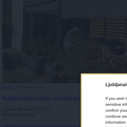
Ljubljana
Scena
|
0 komentarjev
Katere lončnice bodo uspevale na vaši terasi
If you wish 
sensitive in
Zadnje objavljeno
V živo
confirm you
Slovenija
6 ur nazaj
continue se
information 
Ljubljana med najbolj vročimi mesti v državi: toliko stopinj so namerili danes