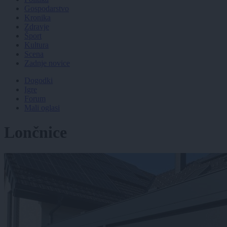
Gospodarstvo
Kronika
Zdravje
Šport
Kultura
Scena
Zadnje novice
Dogodki
Igre
Forum
Mali oglasi
Lončnice