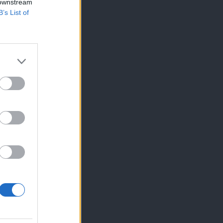
 downstream
B’s List of
×