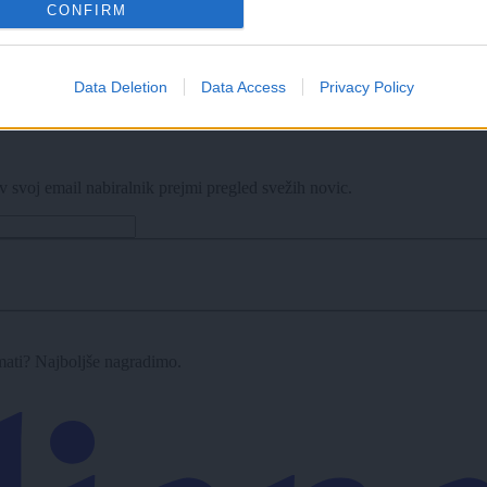
CONFIRM
Data Deletion
Data Access
Privacy Policy
bazene, na Kodeljevem omejujejo vstop
v svoj email nabiralnik prejmi pregled svežih novic.
imati? Najboljše nagradimo.