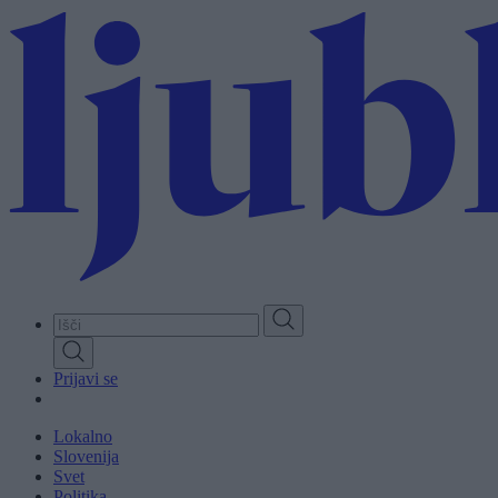
Skip
to
main
content
Prijavi se
Lokalno
Slovenija
Svet
Politika