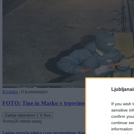
Ljubljana
Kronika
|
0 komentarjev
FOTO: Tine in Marko v trgovino na Celovški vložila v
If you wish 
sensitive in
Zadnje objavljeno
V živo
confirm you
Scena
26 minut nazaj
continue se
information 
Lunina energija odpira vrata spremembam: Katera znamenja danes čaka pravi