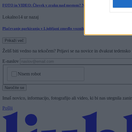
FOTO in VIDEO: Človek v zraku nad mestom? Ni fotomontaža, to se res dogaj
Lokalno
14 ur nazaj
Plačevanje parkiranja v Ljubljani zmedlo voznike: S kovanci lahko izbereš ve
Prikaži več
Želiš biti vedno na tekočem? Prijavi se na novice in dvakrat tedensko 
E-naslov
CAPTCHA
Nisem robot
Naročite se
Imaš novico, informacijo, fotografijo ali video, ki bi nas utegnila zan
Pošlji