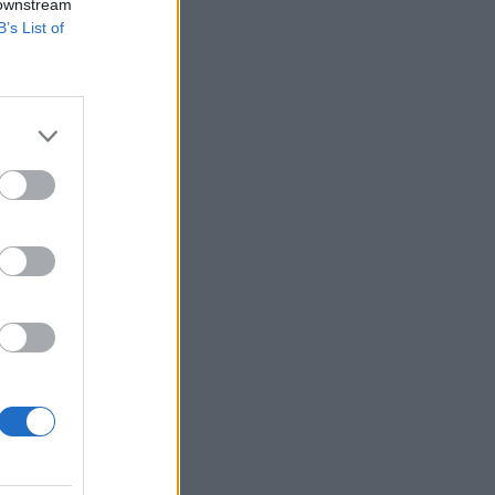
 downstream
B’s List of
×