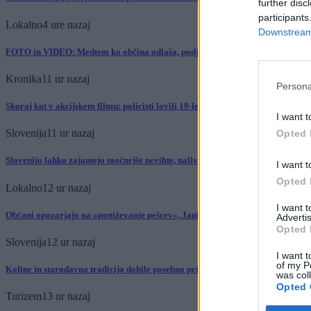
further disc
participants
Lokalno
4 ure nazaj
Downstream 
FOTO in VIDEO: Medtem ko občina odlaša, podjetniki sami rešujejo ugled p
Kronika
11 ur nazaj
Persona
Skoraj kot v akcijskem filmu: policisti lovili 19-letnika po ulicah Pule
I want t
Slovenija
11 ur nazaj
Opted 
Slovenijo lahko zajamejo močnejše nevihte, nalivi in toča
I want t
Opted 
Lokalno
12 ur nazaj
I want 
Občani opozarjajo na »poniževanje pešcev«, Janković sprememb ne načrtuje
Advertis
Opted 
Slovenija
12 ur nazaj
I want t
of my P
Koline in starodavna tradicija dobile posebno priznanje
was col
Opted 
Turizem
13 ur nazaj