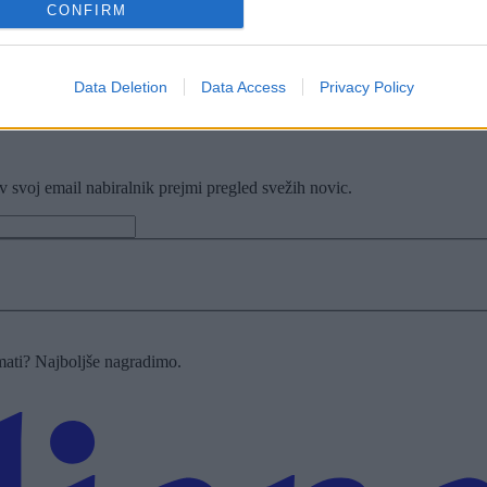
CONFIRM
a v Sloveniji
Data Deletion
Data Access
Privacy Policy
č, z Urbano pa ne
v svoj email nabiralnik prejmi pregled svežih novic.
imati? Najboljše nagradimo.