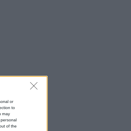
sonal or
ection to
ou may
 personal
out of the