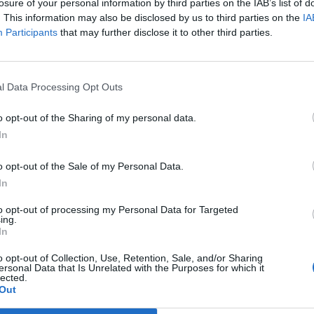
losure of your personal information by third parties on the IAB’s list of
. This information may also be disclosed by us to third parties on the
IA
Participants
that may further disclose it to other third parties.
odhoda Ajdovščina
Prijavi se na cajtng
l Data Processing Opt Outs
o opt-out of the Sharing of my personal data.
In
o opt-out of the Sale of my Personal Data.
In
to opt-out of processing my Personal Data for Targeted
ing.
In
o opt-out of Collection, Use, Retention, Sale, and/or Sharing
ersonal Data that Is Unrelated with the Purposes for which it
lected.
Out