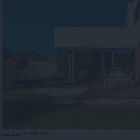
Lokalno
|
0 komentarjev