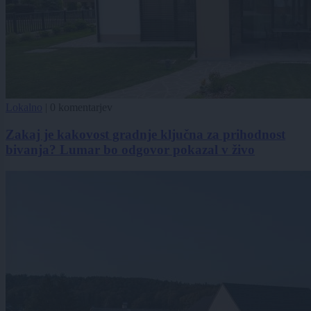
Lokalno
|
0 komentarjev
Zakaj je kakovost gradnje ključna za prihodnost
bivanja? Lumar bo odgovor pokazal v živo