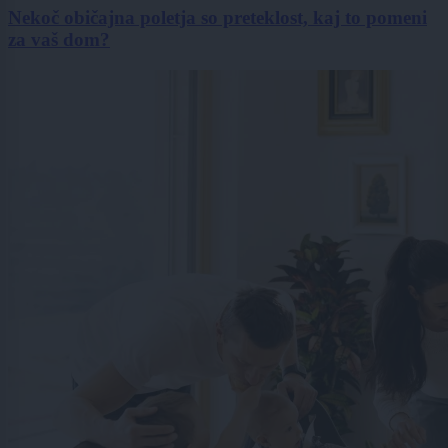
Nekoč običajna poletja so preteklost, kaj to pomeni
za vaš dom?