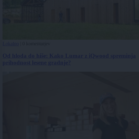
Lokalno
|
0 komentarjev
Od hloda do hiše: Kako Lumar z iQwood spreminja
prihodnost lesene gradnje?