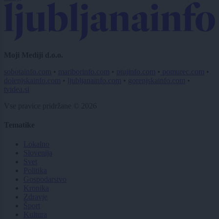
Moji Mediji d.o.o.
sobotainfo.com
•
mariborinfo.com
•
ptujinfo.com
•
pomurec.com
•
dolenjskainfo.com
•
ljubljanainfo.com
•
gorenjskainfo.com
•
tvidea.si
Vse pravice pridržane © 2026
Tematike
Lokalno
Slovenija
Svet
Politika
Gospodarstvo
Kronika
Zdravje
Šport
Kultura