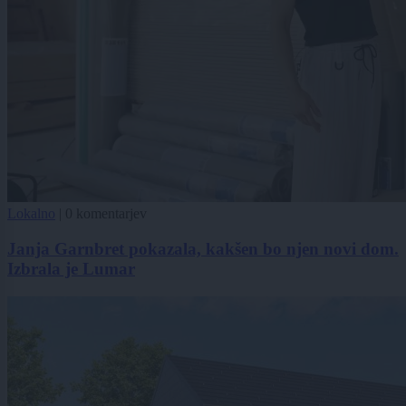
Lokalno
|
0 komentarjev
Janja Garnbret pokazala, kakšen bo njen novi dom.
Izbrala je Lumar