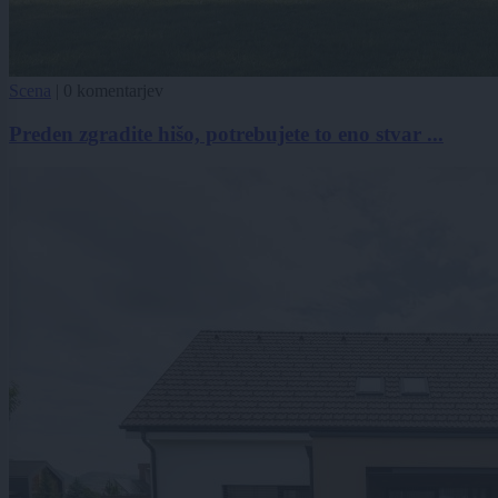
Scena
|
0 komentarjev
Preden zgradite hišo, potrebujete to eno stvar ...