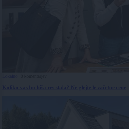
Lokalno
|
0 komentarjev
Koliko vas bo hiša res stala? Ne glejte le začetne cene