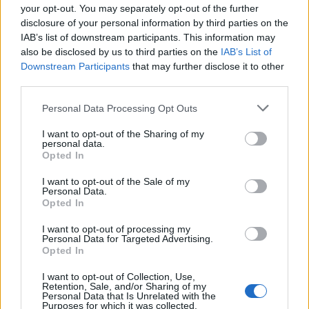
your opt-out. You may separately opt-out of the further
Alarm zaradi suše: Slovenske reke upadajo, podzemne vode je vse manj
disclosure of your personal information by third parties on the
IAB’s list of downstream participants. This information may
Lokalno
2 uri nazaj
also be disclosed by us to third parties on the
IAB’s List of
Prijavi se na cajtng
Downstream Participants
that may further disclose it to other
Priljubljeno jezero pri Ljubljani polno kopalcev, a letošnjih analiz vode ni
third parties.
okolje
2 uri nazaj
Personal Data Processing Opt Outs
Bo vročine končno konec? Hrvati napovedali padec temperatur za več kot
I want to opt-out of the Sharing of my
deset stopinj
personal data.
Opted In
Slovenija
3 ure nazaj
I want to opt-out of the Sale of my
Personal Data.
Vročina razdelila javnost: Pozivi k odpovedi kasaškega derbija v
Opted In
Ljutomeru, oglasila se je tudi Tina Gaber
I want to opt-out of processing my
Kronika
3 ure nazaj
Personal Data for Targeted Advertising.
Opted In
FOTO: Počilo na Topniški cesti v Ljubljani, razbit avtomobil obstal sredi
križišča
I want to opt-out of Collection, Use,
Retention, Sale, and/or Sharing of my
Personal Data that Is Unrelated with the
okolje
3 ure nazaj
Purposes for which it was collected.