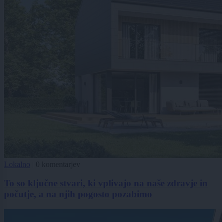
Lokalno
|
0 komentarjev
To so ključne stvari, ki vplivajo na naše zdravje in
počutje, a na njih pogosto pozabimo