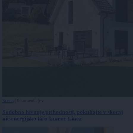
Scena
|
0 komentarjev
Sodobno bivanje prihodnosti, pokukajte v skoraj
nič-energijsko hišo Lumar Linea