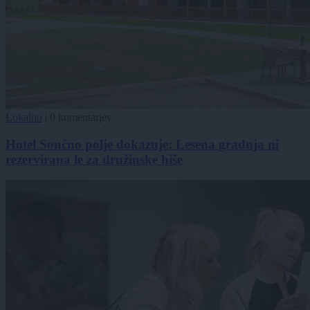
Lokalno
|
0 komentarjev
Hotel Sončno polje dokazuje: Lesena gradnja ni
rezervirana le za družinske hiše