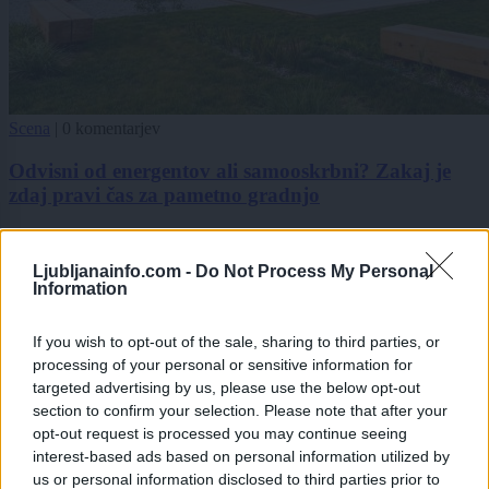
Scena
|
0 komentarjev
Odvisni od energentov ali samooskrbni? Zakaj je
zdaj pravi čas za pametno gradnjo
1
2
Ljubljanainfo.com -
Do Not Process My Personal
3
Information
4
If you wish to opt-out of the sale, sharing to third parties, or
processing of your personal or sensitive information for
Zadnje objavljeno
V živo
targeted advertising by us, please use the below opt-out
Kronika
36 minut nazaj
section to confirm your selection. Please note that after your
opt-out request is processed you may continue seeing
Je na Viču na delu požigalec? Policisti prijeli 44-letnega tujca z vžigalnikom
interest-based ads based on personal information utilized by
us or personal information disclosed to third parties prior to
okolje
eno uro nazaj