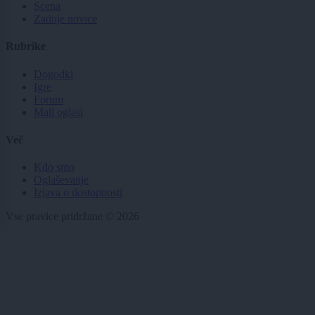
Scena
Zadnje novice
Rubrike
Dogodki
Igre
Forum
Mali oglasi
Več
Kdo smo
Oglaševanje
Izjava o dostopnosti
Vse pravice pridržane © 2026