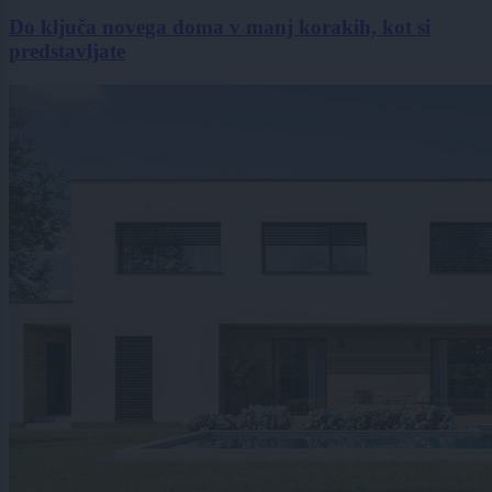
Do ključa novega doma v manj korakih, kot si
predstavljate