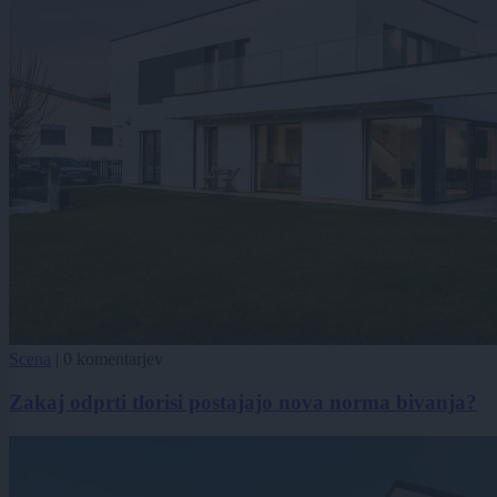
Scena
|
0 komentarjev
Zakaj odprti tlorisi postajajo nova norma bivanja?