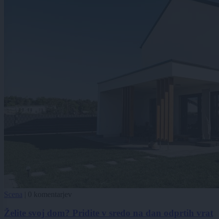
Scena
|
0 komentarjev
Želite svoj dom? Pridite v sredo na dan odprtih vrat