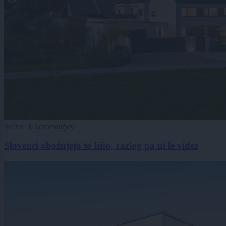
Scena
|
0 komentarjev
Slovenci obožujejo to hišo, razlog pa ni le videz