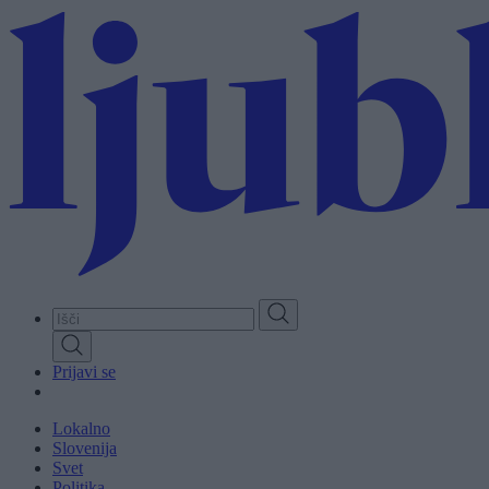
Skip
to
main
content
Prijavi se
Lokalno
Slovenija
Svet
Politika