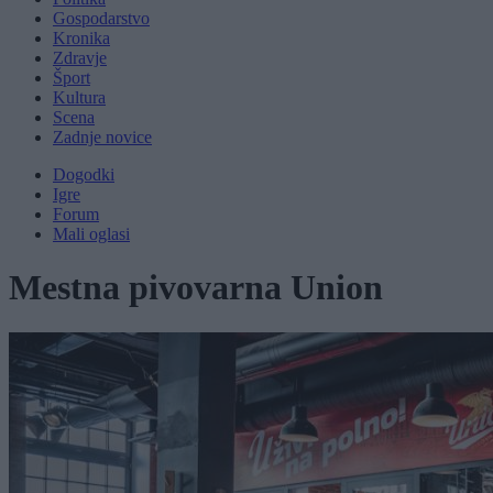
Gospodarstvo
Kronika
Zdravje
Šport
Kultura
Scena
Zadnje novice
Dogodki
Igre
Forum
Mali oglasi
Mestna pivovarna Union