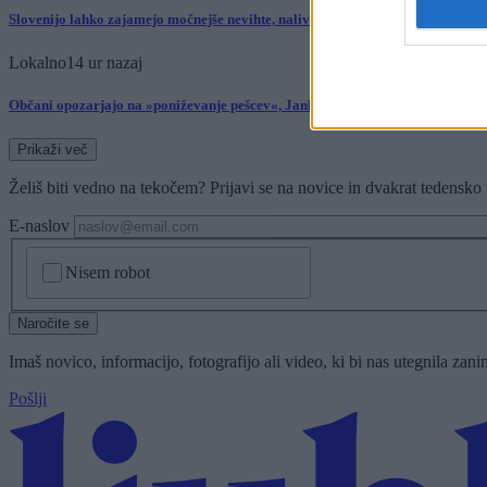
Slovenijo lahko zajamejo močnejše nevihte, nalivi in toča
Lokalno
14 ur nazaj
Občani opozarjajo na »poniževanje pešcev«, Janković sprememb ne načrtuje
Prikaži več
Želiš biti vedno na tekočem? Prijavi se na novice in dvakrat tedensko 
E-naslov
CAPTCHA
Nisem robot
Naročite se
Imaš novico, informacijo, fotografijo ali video, ki bi nas utegnila zan
Pošlji