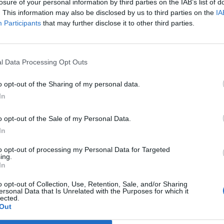
losure of your personal information by third parties on the IAB’s list of
. This information may also be disclosed by us to third parties on the
IA
Participants
that may further disclose it to other third parties.
Prijavi se na cajtng
l Data Processing Opt Outs
o opt-out of the Sharing of my personal data.
In
 trenutek za veliki korak?
o opt-out of the Sale of my Personal Data.
In
to opt-out of processing my Personal Data for Targeted
odhoda Ajdovščina
ing.
In
o opt-out of Collection, Use, Retention, Sale, and/or Sharing
ersonal Data that Is Unrelated with the Purposes for which it
lected.
Out