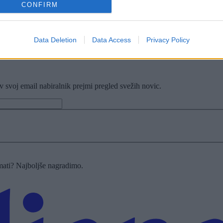
CONFIRM
Data Deletion
Data Access
Privacy Policy
v svoj email nabiralnik prejmi pregled svežih novic.
imati? Najboljše nagradimo.