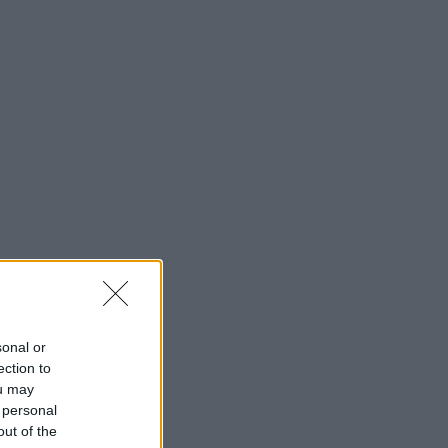
sonal or
ection to
ou may
 personal
out of the