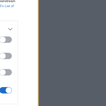
 downstream
B’s List of
×