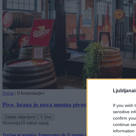
Ljubljana
Scena
|
0 komentarjev
Pivo, hrana in nova mestna pivovarna
If you wish 
sensitive in
Zadnje objavljeno
V živo
confirm you
Slovenija
10 minut nazaj
continue se
information 
Vročina ne popušča: Temperature do 35 stopinj, izdano tudi opozorilo