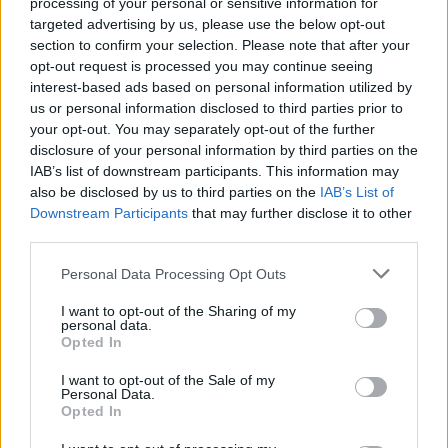
Imaš novico, informacijo, fotografijo ali video, ki bi nas utegnila
processing of your personal or sensitive information for
zanimati? Najboljše nagradimo.
targeted advertising by us, please use the below opt-out
section to confirm your selection. Please note that after your
Pošlji
opt-out request is processed you may continue seeing
interest-based ads based on personal information utilized by
us or personal information disclosed to third parties prior to
your opt-out. You may separately opt-out of the further
disclosure of your personal information by third parties on the
IAB’s list of downstream participants. This information may
Moji Mediji d.o.o.
also be disclosed by us to third parties on the
IAB’s List of
sobotainfo.com
•
mariborinfo.com
•
ptujinfo.com
•
pomurec.com
•
Prijavi se na cajtng
Downstream Participants
that may further disclose it to other
dolenjskainfo.com
•
ljubljanainfo.com
•
gorenjskainfo.com
•
third parties.
tvidea.si
Personal Data Processing Opt Outs
Vse pravice pridržane © 2026
I want to opt-out of the Sharing of my
Tematike
personal data.
Opted In
Lokalno
Slovenija
I want to opt-out of the Sale of my
Svet
Personal Data.
Politika
Opted In
Gospodarstvo
Kronika