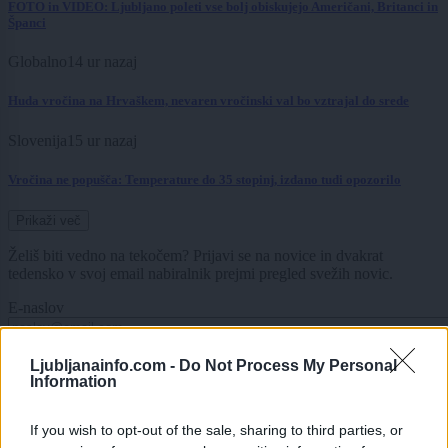
FOTO in VIDEO: Ljubljano poleti vse bolj obiskujejo Američani, Britanci in
Španci
Globalno
14 ur nazaj
Huda vročina na Hrvaškem, nevaren vročinski val bo vztrajal do srede
Slovenija
15 ur nazaj
Vročina ne popušča: Temperature do 35 stopinj, izdano tudi opozorilo
Prikaži več
Želiš biti vedno na tekočem? Prijavi se na novice in dvakrat
tedensko v svoj email nabiralnik prejmi pregled svežih novic.
E-naslov
CAPTCHA
Ljubljanainfo.com -
Do Not Process My Personal
Nisem robot
Information
Naročite se
If you wish to opt-out of the sale, sharing to third parties, or