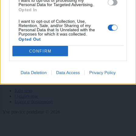
I want to opt-out of processing my
Personal Data for Targeted Advertising.
Zdravje
Opted In
Šport
Kultura
Scena
I want to opt-out of Collection, Use,
Retention, Sale, and/or Sharing of my
Zadnje novice
Personal Data that Is Unrelated with the
Purposes for which it was collected.
Rubrike
Opted Out
Dogodki
CONFIRM
Igre
Forum
Mali oglasi
Data Deletion
Data Access
Privacy Policy
Več
Kdo smo
Oglaševanje
Izjava o dostopnosti
Vse pravice pridržane © 2026