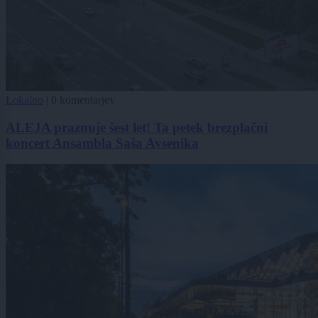
Lokalno
|
0 komentarjev
ALEJA praznuje šest let! Ta petek brezplačni
koncert Ansambla Saša Avsenika