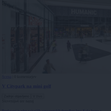
Scena
|
0 komentarjev
V Citypark na mini golf
Zadnje objavljeno
V živo
Slovenija
4 ure nazaj
Pred nami je eden največjih astronomskih dogodkov leta: Kako bomo v