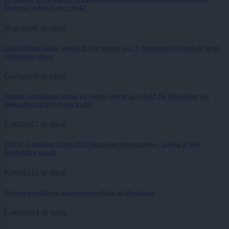
Sloveniji videli Sončev mrk?
Nogomet
6 ur nazaj
Lionel Messi žaluje, poslovil se je njegov oče: V njegovem življenju je igral
velikansko vlogo
Globalno
9 ur nazaj
Nimate vozniškega izpita, pa vseeno sedete za volan? Na Hrvaškem vas
lahko doleti 2.650 evrov kazni
Lokalno
11 ur nazaj
FOTO: Ljubljane iz leta 2013 skoraj ne prepoznamo – takšna je bila
prestolnica včasih
Kronika
12 ur nazaj
Trčenje potniškega in tovornega vlaka na Hrvaškem
Lokalno
14 ur nazaj