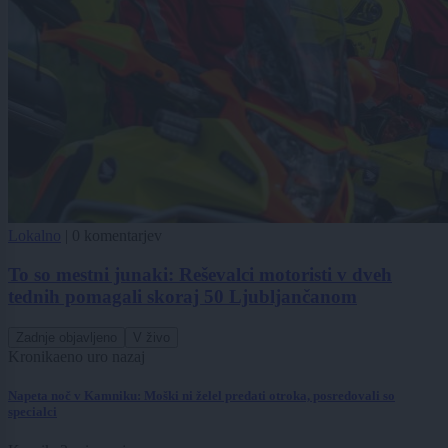
Lokalno
|
0 komentarjev
To so mestni junaki: Reševalci motoristi v dveh
tednih pomagali skoraj 50 Ljubljančanom
Zadnje objavljeno
V živo
Kronika
eno uro nazaj
Napeta noč v Kamniku: Moški ni želel predati otroka, posredovali so
specialci