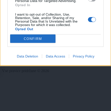
Personal Data for Targeted Advertising.
Zadnje novice
Opted In
Rubrike
I want to opt-out of Collection, Use,
Retention, Sale, and/or Sharing of my
Dogodki
Personal Data that Is Unrelated with the
Purposes for which it was collected.
Igre
Opted Out
Forum
Mali oglasi
CONFIRM
Več
Kdo smo
Data Deletion
Data Access
Privacy Policy
Oglaševanje
Izjava o dostopnosti
Vse pravice pridržane © 2026