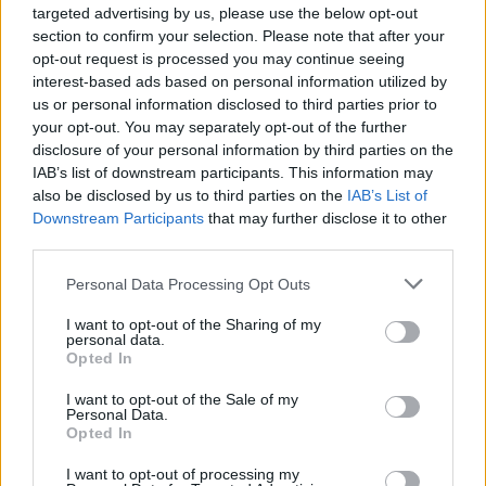
targeted advertising by us, please use the below opt-out
section to confirm your selection. Please note that after your
opt-out request is processed you may continue seeing
interest-based ads based on personal information utilized by
Moji Mediji d.o.o.
us or personal information disclosed to third parties prior to
your opt-out. You may separately opt-out of the further
sobotainfo.com
•
mariborinfo.com
•
ptujinfo.com
•
pomurec.com
•
disclosure of your personal information by third parties on the
dolenjskainfo.com
•
ljubljanainfo.com
•
gorenjskainfo.com
•
IAB’s list of downstream participants. This information may
tvidea.si
also be disclosed by us to third parties on the
IAB’s List of
Vse pravice pridržane © 2026
Prijavi se na cajtng
Downstream Participants
that may further disclose it to other
third parties.
Tematike
Personal Data Processing Opt Outs
Lokalno
Slovenija
I want to opt-out of the Sharing of my
Svet
personal data.
Politika
Opted In
Gospodarstvo
Kronika
I want to opt-out of the Sale of my
Zdravje
Personal Data.
Šport
Opted In
Kultura
Scena
I want to opt-out of processing my