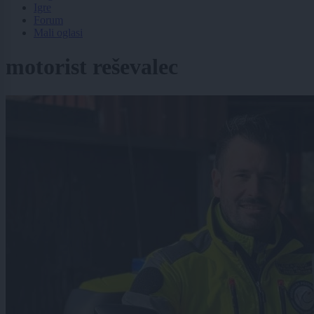
Igre
Forum
Mali oglasi
motorist reševalec