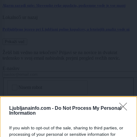
Alarm zaradi suše: Slovenske reke upadajo, podzemne vode je vse manj
Lokalno
5 ur nazaj
Priljubljeno jezero pri Ljubljani polno kopalcev, a letošnjih analiz vode ni
Prikaži več
Želiš biti vedno na tekočem? Prijavi se na novice in dvakrat
tedensko v svoj email nabiralnik prejmi pregled svežih novic.
E-naslov
CAPTCHA
Nisem robot
Naročite se
Ljubljanainfo.com -
Do Not Process My Personal
Imaš novico, informacijo, fotografijo ali video, ki bi nas utegnila
Information
zanimati? Najboljše nagradimo.
If you wish to opt-out of the sale, sharing to third parties, or
Pošlji
processing of your personal or sensitive information for