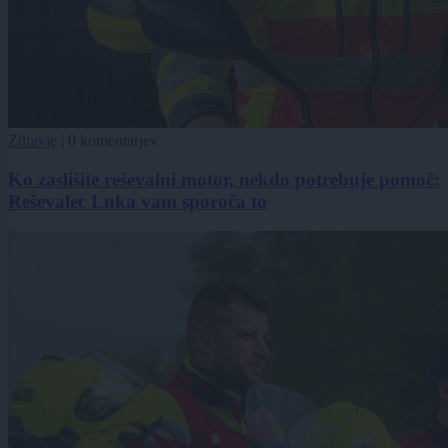
Zdravje
|
0 komentarjev
Ko zaslišite reševalni motor, nekdo potrebuje pomoč:
Reševalec Luka vam sporoča to