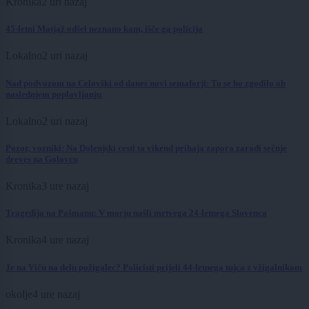
Kronika
2 uri nazaj
45-letni Matjaž odšel neznano kam, išče ga policija
Lokalno
2 uri nazaj
Nad podvozom na Celovški od danes novi semaforji: To se bo zgodilo ob
naslednjem poplavljanju
Lokalno
2 uri nazaj
Pozor, vozniki: Na Dolenjski cesti ta vikend prihaja zapora zaradi sečnje
dreves na Golovcu
Kronika
3 ure nazaj
Tragedija na Pašmanu: V morju našli mrtvega 24-letnega Slovenca
Kronika
4 ure nazaj
Je na Viču na delu požigalec? Policisti prijeli 44-letnega tujca z vžigalnikom
okolje
4 ure nazaj