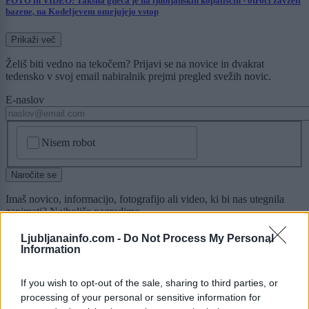
FOTO in VIDEO: Takšna gneča je na ljubljanskih kopališčih - otroci zavzeli
bazene, na Kodeljevem omejujejo vstop
Prikaži več
Želiš biti vedno na tekočem? Prijavi se na novice in dvakrat
tedensko v svoj email nabiralnik prejmi pregled svežih novic.
E-naslov
CAPTCHA
Nisem robot
Naročite se
Imaš novico, informacijo, fotografijo ali video, ki bi nas utegnila
zanimati? Najboljše nagradimo.
Pošlji
Ljubljanainfo.com -
Do Not Process My Personal
Information
If you wish to opt-out of the sale, sharing to third parties, or
processing of your personal or sensitive information for