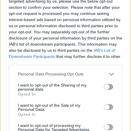
targeted advertising by us, please use the below opt-out
Moji Mediji d.o.o.
section to confirm your selection. Please note that after your
sobotainfo.com
•
mariborinfo.com
•
ptujinfo.com
•
pomurec.com
•
opt-out request is processed you may continue seeing
dolenjskainfo.com
•
ljubljanainfo.com
•
gorenjskainfo.com
•
interest-based ads based on personal information utilized by
tvidea.si
us or personal information disclosed to third parties prior to
your opt-out. You may separately opt-out of the further
Vse pravice pridržane © 2026
disclosure of your personal information by third parties on the
IAB’s list of downstream participants. This information may
Tematike
also be disclosed by us to third parties on the
IAB’s List of
Downstream Participants
that may further disclose it to other
Lokalno
Slovenija
third parties.
Svet
Politika
Personal Data Processing Opt Outs
Gospodarstvo
Kronika
I want to opt-out of the Sharing of my
Zdravje
personal data.
Šport
Opted In
Kultura
Scena
I want to opt-out of the Sale of my
Zadnje novice
Personal Data.
Opted In
Rubrike
I want to opt-out of processing my
Personal Data for Targeted Advertising.