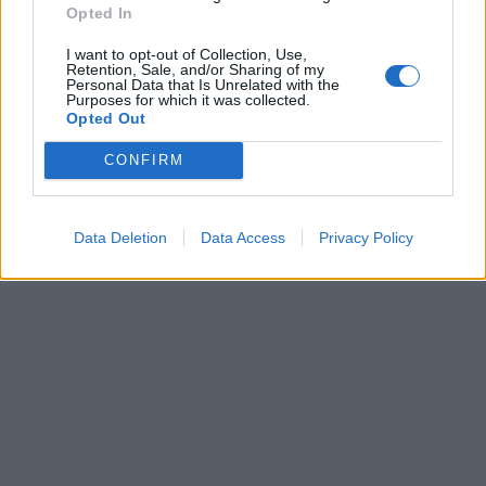
Dogodki
Opted In
Igre
Forum
I want to opt-out of Collection, Use,
Mali oglasi
Retention, Sale, and/or Sharing of my
Personal Data that Is Unrelated with the
Purposes for which it was collected.
Več
Opted Out
Kdo smo
CONFIRM
Oglaševanje
Izjava o dostopnosti
Vse pravice pridržane © 2026
Data Deletion
Data Access
Privacy Policy