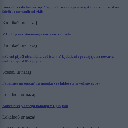
Konec brezskrbne vožnje? Septembra začnejo sekcijsko meriti hitrost na
štirih avtocestnih odsekih
Kronika
3 ure nazaj
V Ljubljani v stanovanju našli mrtvo osebo
Kronika
4 ure nazaj
»Po eni pijači nisem bila več ista.« V Ljubljani opozarjajo na nevarno
podtikanje GHB v pijače
Scena
5 ur nazaj
Parkirate na soncu? Ta napaka vas lahko stane več sto evrov
Lokalno
5 ur nazaj
Konec brezplačnega kopanja v Ljubljani
Lokalno
6 ur nazaj