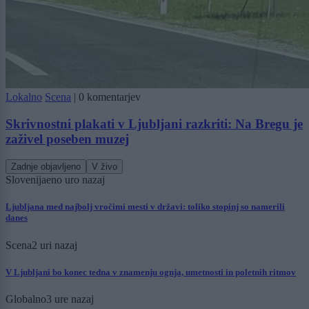
Lokalno
Scena
|
0 komentarjev
Skrivnostni plakati v Ljubljani razkriti: Na Bregu je
zaživel poseben muzej
Zadnje objavljeno
V živo
Slovenija
eno uro nazaj
Ljubljana med najbolj vročimi mesti v državi: toliko stopinj so namerili
danes
Scena
2 uri nazaj
V Ljubljani bo konec tedna v znamenju ognja, umetnosti in poletnih ritmov
Globalno
3 ure nazaj