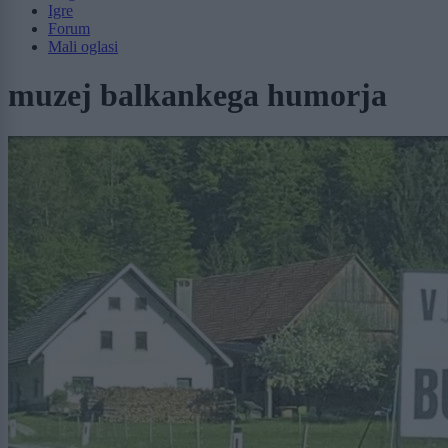
Igre
Forum
Mali oglasi
muzej balkankega humorja