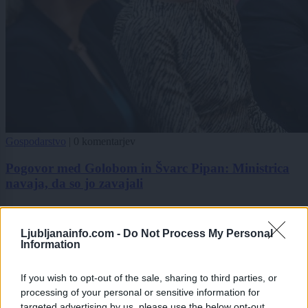
Gospodarstvo
|
0 komentarjev
Pogovor med Golobom in Švarc Pipan: Ministrica
navaja, da so jo zavajali
1
2
Ljubljanainfo.com -
Do Not Process My Personal
3
Information
4
If you wish to opt-out of the sale, sharing to third parties, or
processing of your personal or sensitive information for
Zadnje objavljeno
V živo
targeted advertising by us, please use the below opt-out