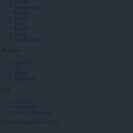
Politika
Gospodarstvo
Kronika
Zdravje
Šport
Kultura
Scena
Zadnje novice
Rubrike
Dogodki
Igre
Forum
Mali oglasi
Več
Kdo smo
Oglaševanje
Izjava o dostopnosti
Vse pravice pridržane © 2026