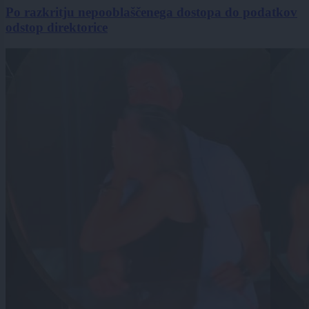
Po razkritju nepooblaščenega dostopa do podatkov
odstop direktorice