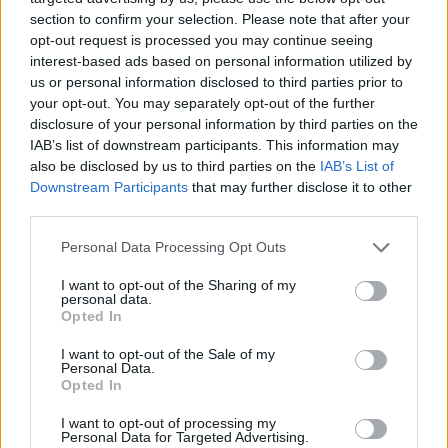
Scena
37 minut nazaj
section to confirm your selection. Please note that after your
opt-out request is processed you may continue seeing
Kokoši, krave, smuči in srebrniki: Kaj Slovenci letos množično kupujejo?
interest-based ads based on personal information utilized by
Kronika
eno uro nazaj
us or personal information disclosed to third parties prior to
your opt-out. You may separately opt-out of the further
V Ljubljani gorela drevesa in podrastje, policisti na kraju zalotili državljana
disclosure of your personal information by third parties on the
Nigerije
IAB’s list of downstream participants. This information may
also be disclosed by us to third parties on the
IAB’s List of
Kronika
2 uri nazaj
Prijavi se na cajtng
Downstream Participants
that may further disclose it to other
third parties.
V železniški nesreči na Hrvaškem poškodovanih 25 ljudi, posledice
odstranjevali vso noč
Personal Data Processing Opt Outs
Kronika
3 ure nazaj
I want to opt-out of the Sharing of my
personal data.
Požar tik za slovensko mejo: Ogenj se širi proti avtocesti, veter otežuje
Opted In
gašenje
I want to opt-out of the Sale of my
Lokalno
4 ure nazaj
Personal Data.
Opted In
Počitnice, ki jih otroci ne bodo pozabili: V Naklem jih čakajo konji, kuhanje
in iskanje zaklada
I want to opt-out of processing my
Personal Data for Targeted Advertising.