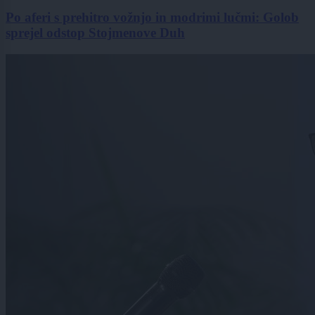
Po aferi s prehitro vožnjo in modrimi lučmi: Golob
sprejel odstop Stojmenove Duh