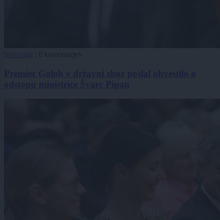
Slovenija
|
0 komentarjev
Premier Golob v državni zbor poslal obvestilo o
odstopu ministrice Švarc Pipan