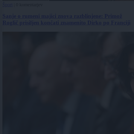
Šport
|
0 komentarjev
Sanje o rumeni majici znova razblinjene: Primož
Roglič prisiljen končati znamenito Dirko po Franciji