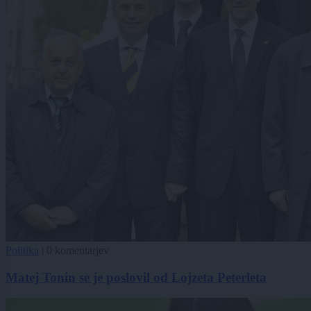
Politika
|
0 komentarjev
Matej Tonin se je poslovil od Lojzeta Peterleta