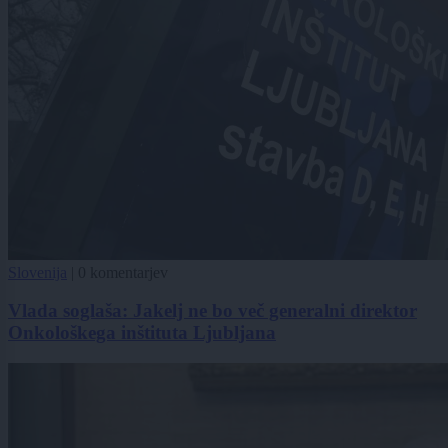
Slovenija
|
0 komentarjev
Vlada soglaša: Jakelj ne bo več generalni direktor
Onkološkega inštituta Ljubljana