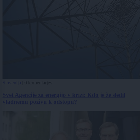
Slovenija
|
0 komentarjev
Svet Agencije za energijo v krizi: Kdo je že sledil
vladnemu pozivu k odstopu?