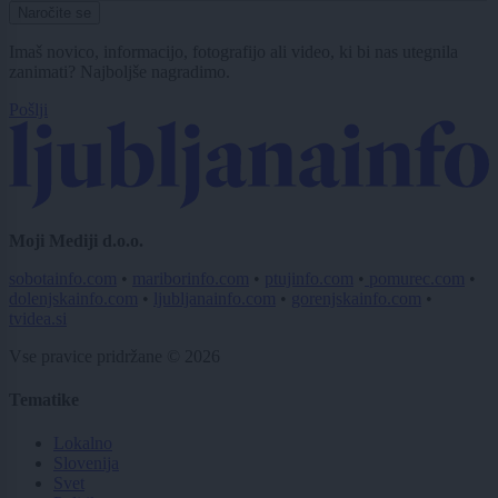
Naročite se
Imaš novico, informacijo, fotografijo ali video, ki bi nas utegnila
zanimati? Najboljše nagradimo.
Pošlji
Moji Mediji d.o.o.
sobotainfo.com
•
mariborinfo.com
•
ptujinfo.com
•
pomurec.com
•
dolenjskainfo.com
•
ljubljanainfo.com
•
gorenjskainfo.com
•
tvidea.si
Vse pravice pridržane © 2026
Tematike
Lokalno
Slovenija
Svet