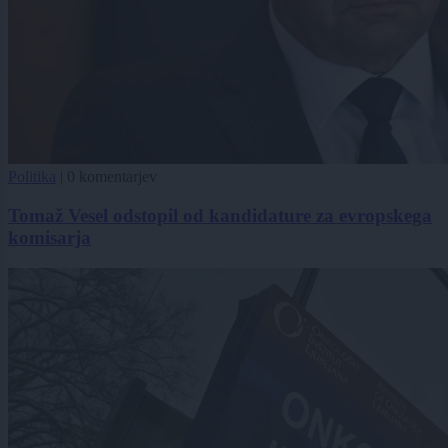
Politika
|
0 komentarjev
Tomaž Vesel odstopil od kandidature za evropskega
komisarja