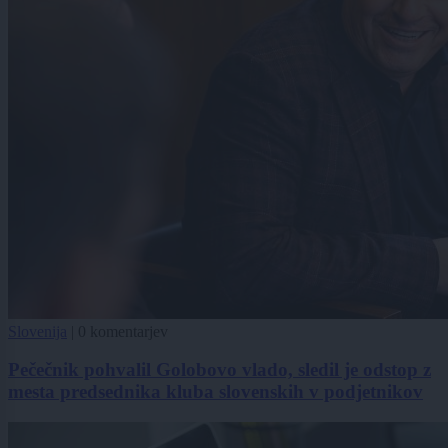
Slovenija
|
0 komentarjev
Pečečnik pohvalil Golobovo vlado, sledil je odstop z
mesta predsednika kluba slovenskih v podjetnikov