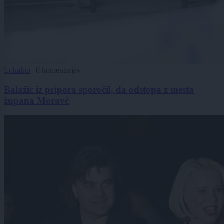
Lokalno
|
0 komentarjev
Balažic iz pripora sporočil, da odstopa z mesta
župana Moravč