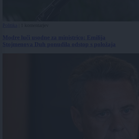
Politika
|
1 komentarjev
Modre luči usodne za ministrico: Emilija
Stojmenova Duh ponudila odstop s položaja