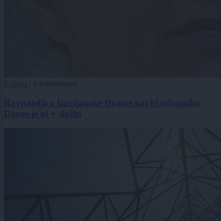
Kultura
|
0 komentarjev
Ravnateljica ljubljanske Drame naj bi odstopila:
Danes je ni v službi