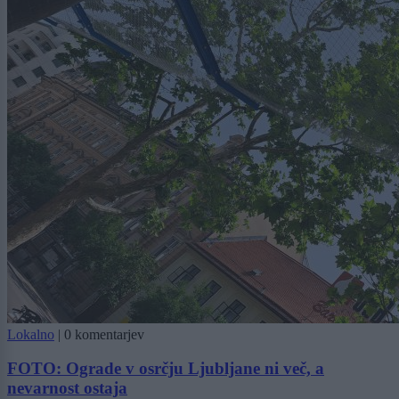
Lokalno
|
0 komentarjev
FOTO: Ograde v osrčju Ljubljane ni več, a
nevarnost ostaja