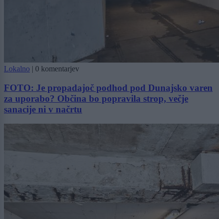
Lokalno
|
0 komentarjev
FOTO: Je propadajoč podhod pod Dunajsko varen
za uporabo? Občina bo popravila strop, večje
sanacije ni v načrtu