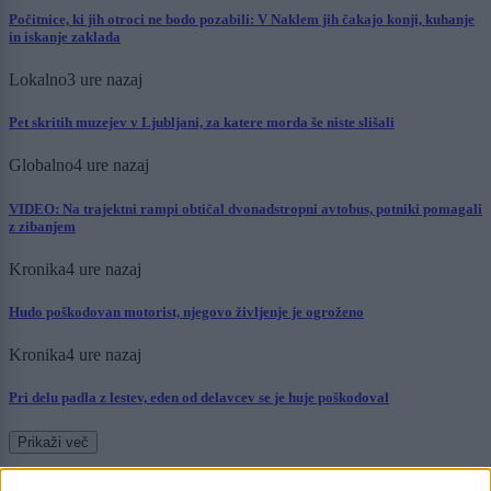
Počitnice, ki jih otroci ne bodo pozabili: V Naklem jih čakajo konji, kuhanje
in iskanje zaklada
Lokalno
3 ure nazaj
Pet skritih muzejev v Ljubljani, za katere morda še niste slišali
Globalno
4 ure nazaj
VIDEO: Na trajektni rampi obtičal dvonadstropni avtobus, potniki pomagali
z zibanjem
Kronika
4 ure nazaj
Hudo poškodovan motorist, njegovo življenje je ogroženo
Kronika
4 ure nazaj
Pri delu padla z lestev, eden od delavcev se je huje poškodoval
Prikaži več
Želiš biti vedno na tekočem? Prijavi se na novice in dvakrat