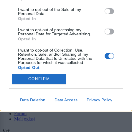
Vse pravice pridržane © 2026
I want to opt-out of the Sale of my
Personal Data.
Tematike
Opted In
Lokalno
I want to opt-out of processing my
Slovenija
Personal Data for Targeted Advertising.
Svet
Opted In
Politika
Gospodarstvo
I want to opt-out of Collection, Use,
Kronika
Retention, Sale, and/or Sharing of my
Personal Data that Is Unrelated with the
Zdravje
Purposes for which it was collected.
Šport
Opted Out
Kultura
Scena
CONFIRM
Zadnje novice
Rubrike
Data Deletion
Data Access
Privacy Policy
Dogodki
Igre
Forum
Mali oglasi
Več