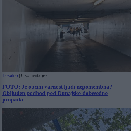
Lokalno
|
0 komentarjev
FOTO: Je občini varnost ljudi nepomembna?
Obljuden podhod pod Dunajsko dobesedno
propada