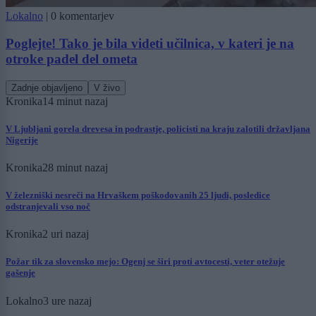
Lokalno
|
0 komentarjev
Poglejte! Tako je bila videti učilnica, v kateri je na
otroke padel del ometa
Zadnje objavljeno
V živo
Kronika
14 minut nazaj
V Ljubljani gorela drevesa in podrastje, policisti na kraju zalotili državljana
Nigerije
Kronika
28 minut nazaj
V železniški nesreči na Hrvaškem poškodovanih 25 ljudi, posledice
odstranjevali vso noč
Kronika
2 uri nazaj
Požar tik za slovensko mejo: Ogenj se širi proti avtocesti, veter otežuje
gašenje
Lokalno
3 ure nazaj