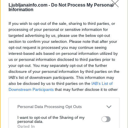
tedensko v svoj email nabiralnik prejmi pregled svežih novic.
Ljubljanainfo.com -
Do Not Process My Personal
Information
E-naslov
If you wish to opt-out of the sale, sharing to third parties, or
CAPTCHA
processing of your personal or sensitive information for
Nisem robot
targeted advertising by us, please use the below opt-out
section to confirm your selection. Please note that after your
Naročite se
opt-out request is processed you may continue seeing
Imaš novico, informacijo, fotografijo ali video, ki bi nas utegnila
interest-based ads based on personal information utilized by
zanimati? Najboljše nagradimo.
us or personal information disclosed to third parties prior to
your opt-out. You may separately opt-out of the further
Pošlji
disclosure of your personal information by third parties on the
IAB’s list of downstream participants. This information may
also be disclosed by us to third parties on the
IAB’s List of
Prijavi se na cajtng
Downstream Participants
that may further disclose it to other
third parties.
Moji Mediji d.o.o.
Personal Data Processing Opt Outs
sobotainfo.com
•
mariborinfo.com
•
ptujinfo.com
•
pomurec.com
•
dolenjskainfo.com
•
ljubljanainfo.com
•
gorenjskainfo.com
•
I want to opt-out of the Sharing of my
personal data.
tvidea.si
Opted In