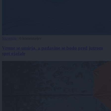
Slovenija
|
0 komentarjev
Vreme se umirja, a padavine se bodo pred jutrom
spet ojačale