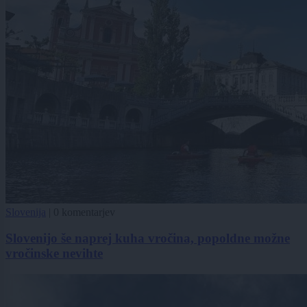
Slovenija
|
0 komentarjev
Slovenijo še naprej kuha vročina, popoldne možne
vročinske nevihte