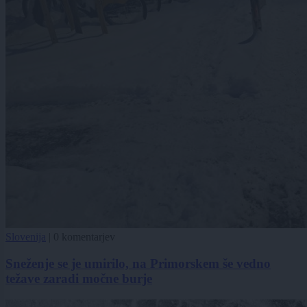
Slovenija
|
0 komentarjev
Sneženje se je umirilo, na Primorskem še vedno
težave zaradi močne burje