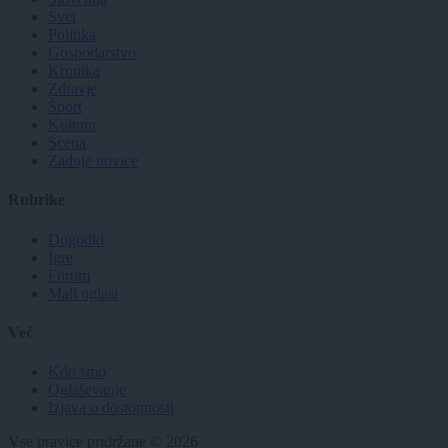
Svet
Politika
Gospodarstvo
Kronika
Zdravje
Šport
Kultura
Scena
Zadnje novice
Rubrike
Dogodki
Igre
Forum
Mali oglasi
Več
Kdo smo
Oglaševanje
Izjava o dostopnosti
Vse pravice pridržane © 2026