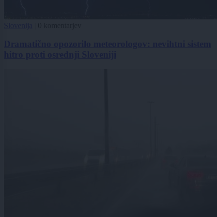
Slovenija
|
0 komentarjev
Dramatično opozorilo meteorologov: nevihtni sistem
hitro proti osrednji Sloveniji