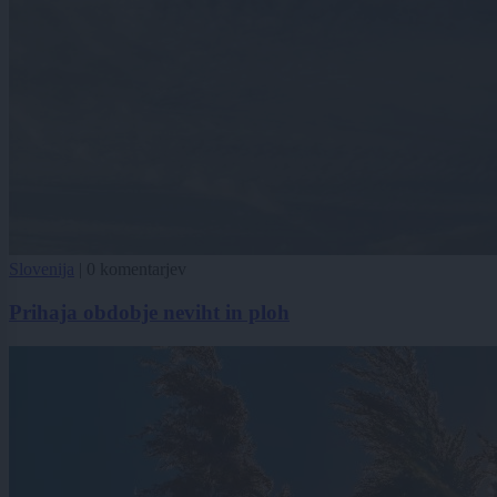
Slovenija
|
0 komentarjev
Prihaja obdobje neviht in ploh