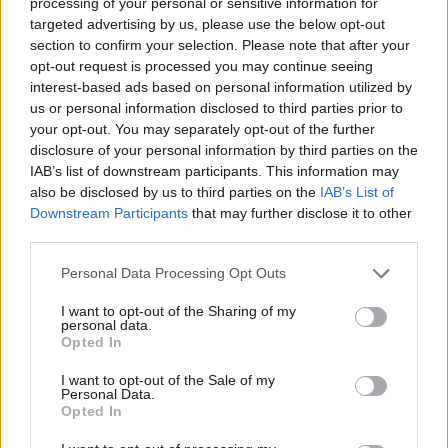
processing of your personal or sensitive information for
targeted advertising by us, please use the below opt-out
Zadnje objavljeno
V živo
section to confirm your selection. Please note that after your
Lokalno
6 minut nazaj
opt-out request is processed you may continue seeing
interest-based ads based on personal information utilized by
Prijavili neznosen dim in smrad iz lokala, potem pa dobili tak odgovor
inšpektorat
us or personal information disclosed to third parties prior to
your opt-out. You may separately opt-out of the further
Kronika
2 uri nazaj
disclosure of your personal information by third parties on the
IAB’s list of downstream participants. This information may
Napeta noč v Kamniku: Moški ni želel predati otroka, posredovali so
also be disclosed by us to third parties on the
IAB’s List of
specialci
Prijavi se na cajtng
Downstream Participants
that may further disclose it to other
third parties.
Kronika
2 uri nazaj
Personal Data Processing Opt Outs
45-letni Matjaž odšel neznano kam, išče ga policija
I want to opt-out of the Sharing of my
Lokalno
2 uri nazaj
personal data.
Opted In
Nad podvozom na Celovški od danes novi semaforji: To se bo zgodilo ob
naslednjem poplavljanju
I want to opt-out of the Sale of my
Personal Data.
Lokalno
3 ure nazaj
Opted In