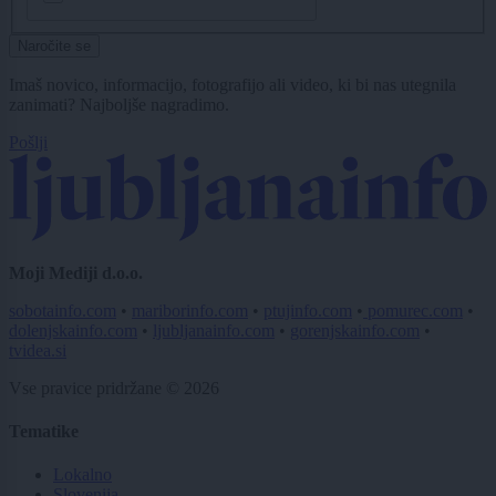
Naročite se
Imaš novico, informacijo, fotografijo ali video, ki bi nas utegnila
zanimati? Najboljše nagradimo.
Pošlji
Moji Mediji d.o.o.
sobotainfo.com
•
mariborinfo.com
•
ptujinfo.com
•
pomurec.com
•
dolenjskainfo.com
•
ljubljanainfo.com
•
gorenjskainfo.com
•
tvidea.si
Vse pravice pridržane © 2026
Tematike
Lokalno
Slovenija