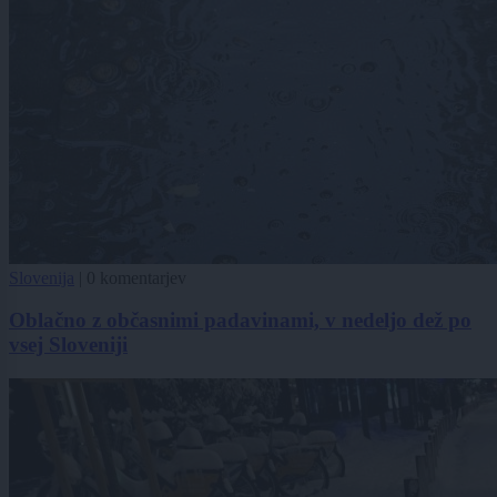
Slovenija
|
0 komentarjev
Oblačno z občasnimi padavinami, v nedeljo dež po
vsej Sloveniji