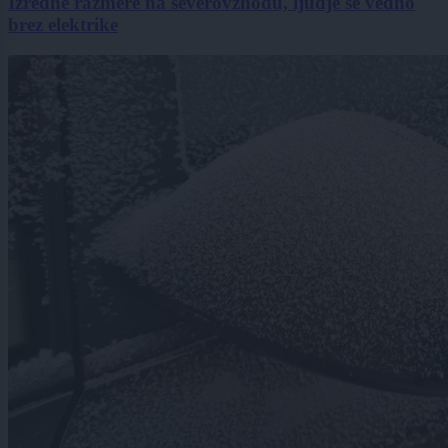
Izredne razmere na severovzhodu, ljudje še vedno
brez elektrike