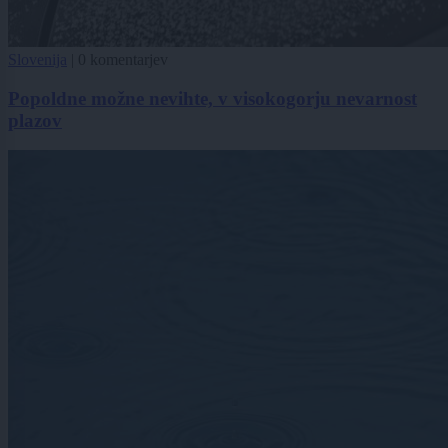
Slovenija
|
0 komentarjev
Popoldne možne nevihte, v visokogorju nevarnost
plazov