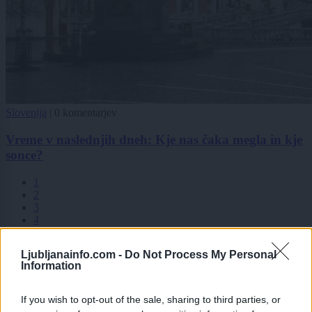
Slovenija
|
0 komentarjev
Vreme v naslednjih dneh: Kje nas čaka megla in kje
sonce?
1
2
3
4
5
6
Ljubljanainfo.com -
Do Not Process My Personal
7
Information
8
9
If you wish to opt-out of the sale, sharing to third parties, or