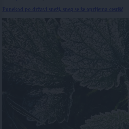
Ponekod po državi sneži, sneg se že oprijema cestišč