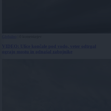
Globalno
|
0 komentarjev
VIDEO: Ulice končale pod vodo, veter odtrgal
ograjo mostu in odnašal zabojnike