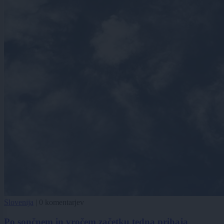
Slovenija
|
0 komentarjev
Po sončnem in vročem začetku tedna prihaja