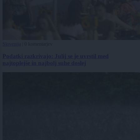
Slovenija
|
0 komentarjev
Podatki razkrivajo: Julij se je uvrstil med
najtoplejše in najbolj suhe doslej