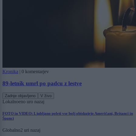
Kronika
|
0 komentarjev
89-letnik umrl po padcu z lestve
Zadnje objavljeno
V živo
Lokalno
eno uro nazaj
FOTO in VIDEO: Ljubljano poleti vse bolj obiskujejo Američani, Britanci in
Španci
Globalno
2 uri nazaj