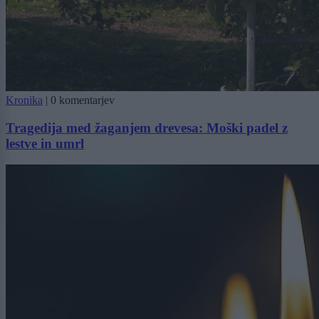
Kronika
|
0 komentarjev
Tragedija med žaganjem drevesa: Moški padel z
lestve in umrl