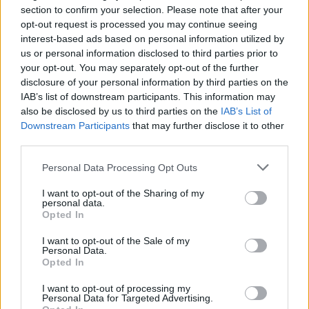
section to confirm your selection. Please note that after your
opt-out request is processed you may continue seeing
interest-based ads based on personal information utilized by
Moji Mediji d.o.o.
us or personal information disclosed to third parties prior to
your opt-out. You may separately opt-out of the further
sobotainfo.com
•
mariborinfo.com
•
ptujinfo.com
•
pomurec.com
•
disclosure of your personal information by third parties on the
dolenjskainfo.com
•
ljubljanainfo.com
•
gorenjskainfo.com
•
tvidea.si
IAB’s list of downstream participants. This information may
also be disclosed by us to third parties on the
IAB’s List of
Vse pravice pridržane © 2026
Prijavi se na cajtng
Downstream Participants
that may further disclose it to other
third parties.
Tematike
Personal Data Processing Opt Outs
Lokalno
Slovenija
I want to opt-out of the Sharing of my
Svet
personal data.
Politika
Opted In
Gospodarstvo
Kronika
I want to opt-out of the Sale of my
Zdravje
Personal Data.
Šport
Opted In
Kultura
Scena
I want to opt-out of processing my
Zadnje novice
Personal Data for Targeted Advertising.