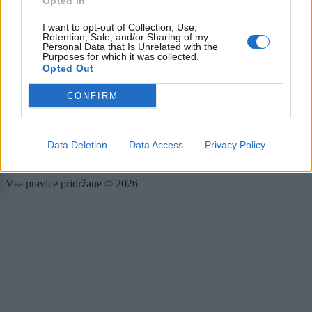
Opted In
Rubrike
I want to opt-out of Collection, Use,
Retention, Sale, and/or Sharing of my
Dogodki
Personal Data that Is Unrelated with the
Igre
Purposes for which it was collected.
Forum
Opted Out
Mali oglasi
CONFIRM
Več
Kdo smo
Data Deletion
Data Access
Privacy Policy
Oglaševanje
Izjava o dostopnosti
Vse pravice pridržane © 2026