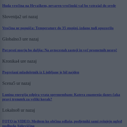
Huda vročina na Hrvaškem, nevaren vročinski val bo vztrajal do srede
Slovenija
2 uri nazaj
Vročina ne popušča: Temperature do 35 stopinj, izdano tudi opozorilo
Globalno
3 ure nazaj
Pot proti morju bo daljša: Na avtocestah zastoji in več prometnih nesreč
Kronika
4 ure nazaj
Pogrešani mladoletnik iz Ljubljane je bil najden
Scena
5 ur nazaj
Lunina energija odpira vrata spremembam: Katera znamenja danes čaka
pravi trenutek za veliki korak?
Lokalno
8 ur nazaj
FOTO in VIDEO: Medtem ko občina odlaša, podjetniki sami rešujejo ugled
podhoda Ajdovščina