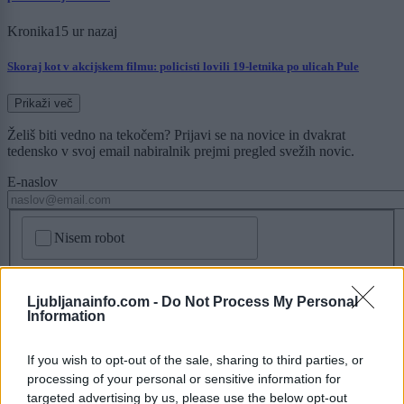
Kronika
15 ur nazaj
Skoraj kot v akcijskem filmu: policisti lovili 19-letnika po ulicah Pule
Prikaži več
Želiš biti vedno na tekočem? Prijavi se na novice in dvakrat
tedensko v svoj email nabiralnik prejmi pregled svežih novic.
E-naslov
CAPTCHA
Nisem robot
Naročite se
Ljubljanainfo.com -
Do Not Process My Personal
Imaš novico, informacijo, fotografijo ali video, ki bi nas utegnila
Information
zanimati? Najboljše nagradimo.
Pošlji
If you wish to opt-out of the sale, sharing to third parties, or
processing of your personal or sensitive information for
targeted advertising by us, please use the below opt-out