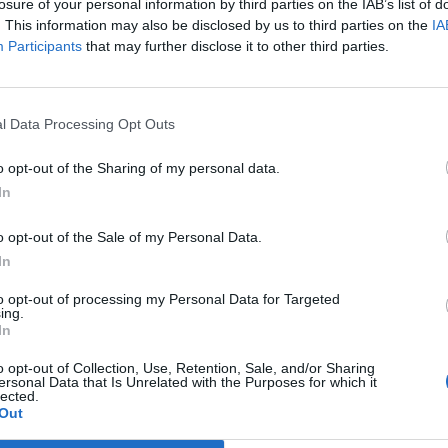
losure of your personal information by third parties on the IAB’s list of
. This information may also be disclosed by us to third parties on the
IA
Participants
that may further disclose it to other third parties.
Prijavi se na cajtng
l Data Processing Opt Outs
 več kot 420 pristankov helikopterjev
o opt-out of the Sharing of my personal data.
In
mbo
o opt-out of the Sale of my Personal Data.
In
to opt-out of processing my Personal Data for Targeted
toliko!
ing.
In
o opt-out of Collection, Use, Retention, Sale, and/or Sharing
ersonal Data that Is Unrelated with the Purposes for which it
alu
lected.
Out