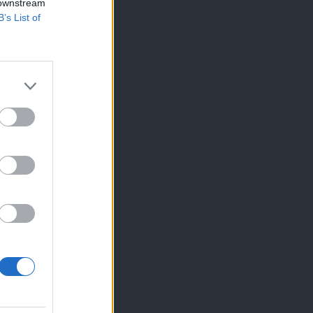
 downstream
B’s List of
×