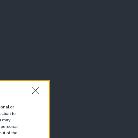
sonal or
ection to
ou may
 personal
out of the