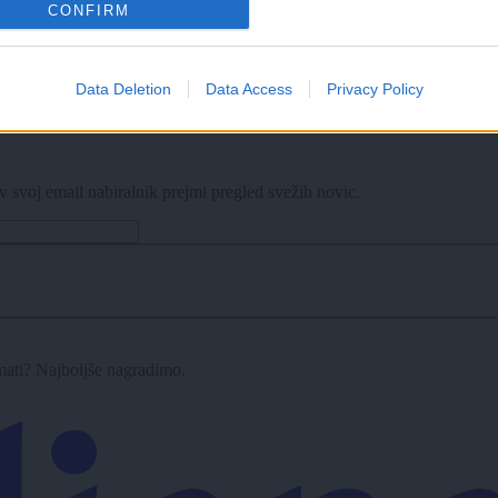
CONFIRM
: Kdo jo bo saniral?
Data Deletion
Data Access
Privacy Policy
etrske kolone
v svoj email nabiralnik prejmi pregled svežih novic.
imati? Najboljše nagradimo.