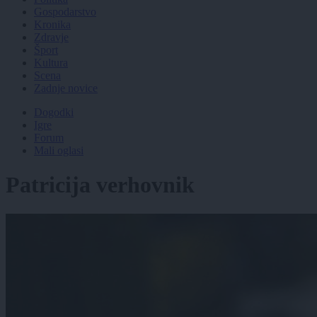
Gospodarstvo
Kronika
Zdravje
Šport
Kultura
Scena
Zadnje novice
Dogodki
Igre
Forum
Mali oglasi
Patricija verhovnik