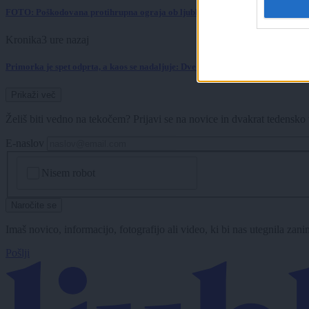
FOTO: Poškodovana protihrupna ograja ob ljubljanski obvoznici buri duhove
Kronika
3 ure nazaj
Primorka je spet odprta, a kaos se nadaljuje: Dve nesreči povzročili večkilom
Prikaži več
Želiš biti vedno na tekočem? Prijavi se na novice in dvakrat tedensko 
E-naslov
CAPTCHA
Nisem robot
Naročite se
Imaš novico, informacijo, fotografijo ali video, ki bi nas utegnila zan
Pošlji