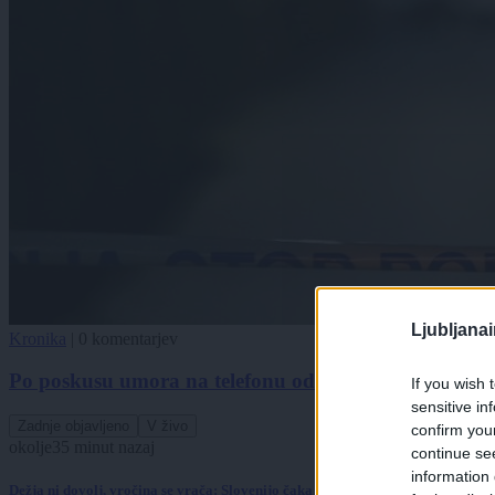
Ljubljana
Kronika
|
0 komentarjev
Po poskusu umora na telefonu odkrili sporočilo: Pazi, 
If you wish 
sensitive in
Zadnje objavljeno
V živo
confirm you
okolje
35 minut nazaj
continue se
information 
Dežja ni dovolj, vročina se vrača: Slovenijo čaka še vsaj deset dni sušnih razm