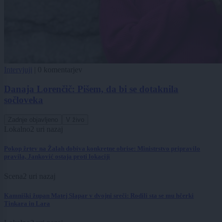
Intervjuji
|
0 komentarjev
Danaja Lorenčič: Pišem, da bi se dotaknila
sočloveka
Zadnje objavljeno
V živo
Lokalno
2 uri nazaj
Pokop žrtev na Žalah dobiva konkretne obrise: Ministrstvo pripravilo
pravila, Janković ostaja proti lokaciji
Scena
2 uri nazaj
Kamniški župan Matej Slapar v dvojni sreči: Rodili sta se mu hčerki
Tinkara in Lara