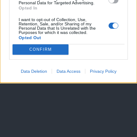
Personal Data for Targeted Advertising.
Dogodki
Opted In
Igre
Forum
I want to opt-out of Collection, Use,
Mali oglasi
Retention, Sale, and/or Sharing of my
Personal Data that Is Unrelated with the
Purposes for which it was collected.
Več
Opted Out
Kdo smo
CONFIRM
Oglaševanje
Izjava o dostopnosti
Vse pravice pridržane © 2026
Data Deletion
Data Access
Privacy Policy