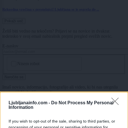
Rekordna vročina v prestolnici! Ljubljana se je segrela do ...
Prikaži več
Želiš biti vedno na tekočem? Prijavi se na novice in dvakrat
tedensko v svoj email nabiralnik prejmi pregled svežih novic.
E-naslov
CAPTCHA
Nisem robot
Naročite se
Imaš novico, informacijo, fotografijo ali video, ki bi nas utegnila
zanimati? Najboljše nagradimo.
Pošlji
Ljubljanainfo.com -
Do Not Process My Personal
Information
If you wish to opt-out of the sale, sharing to third parties, or
processing of your personal or sensitive information for