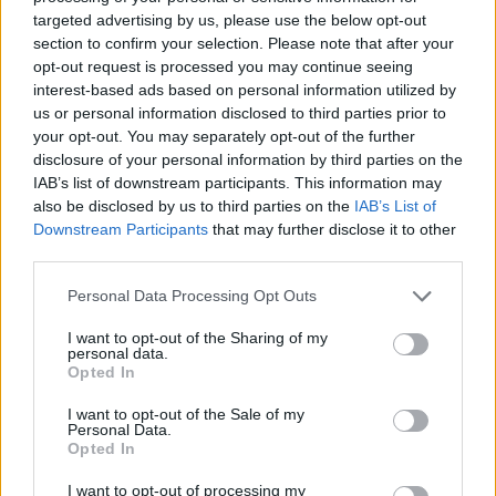
targeted advertising by us, please use the below opt-out
Moji Mediji d.o.o.
section to confirm your selection. Please note that after your
opt-out request is processed you may continue seeing
sobotainfo.com
•
mariborinfo.com
•
ptujinfo.com
•
pomurec.com
•
dolenjskainfo.com
•
ljubljanainfo.com
•
gorenjskainfo.com
•
interest-based ads based on personal information utilized by
tvidea.si
us or personal information disclosed to third parties prior to
your opt-out. You may separately opt-out of the further
Vse pravice pridržane © 2026
disclosure of your personal information by third parties on the
IAB’s list of downstream participants. This information may
Tematike
also be disclosed by us to third parties on the
IAB’s List of
Prijavi se na cajtng
Downstream Participants
that may further disclose it to other
Lokalno
Slovenija
third parties.
Svet
Politika
Personal Data Processing Opt Outs
Gospodarstvo
Kronika
I want to opt-out of the Sharing of my
Zdravje
personal data.
Šport
Opted In
Kultura
Scena
I want to opt-out of the Sale of my
Personal Data.
Zadnje novice
Opted In
Rubrike
I want to opt-out of processing my