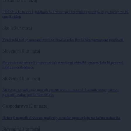
Lokalno
2 uri nazaj
FOTO: »Je to res Ljubljana?« Prizor pri železniški postaji, ki ga turisti ne bi
smeli videti
okolje
9 ur nazaj
Vročinski val je nevaren tudi za živali: tako jim lahko pomagate preživeti
Slovenija
10 ur nazaj
Po prometni nesreči in govoricah o ustavni obtožbi: znano, kdo bi prevzel
naloge predsednice
Slovenija
10 ur nazaj
Ali boste zaradi suše morali pustiti avto umazan? Lastnik avtopralnice
pojasnil, zakaj oni lahko delajo
Gospodarstvo
12 ur nazaj
Hekerji napadli državno podjetje, stranke opozarjajo na lažna nakazila
Slovenija
13 ur nazaj