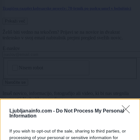
Tragičen razplet kolesarske nesreče: 78-letnik po padcu umrl v bolnišnici
Prikaži več
Želiš biti vedno na tekočem? Prijavi se na novice in dvakrat
tedensko v svoj email nabiralnik prejmi pregled svežih novic.
E-naslov
CAPTCHA
Nisem robot
Naročite se
Imaš novico, informacijo, fotografijo ali video, ki bi nas utegnila
zanimati? Najboljše nagradimo.
Pošlji
Ljubljanainfo.com -
Do Not Process My Personal
Information
If you wish to opt-out of the sale, sharing to third parties, or
processing of your personal or sensitive information for