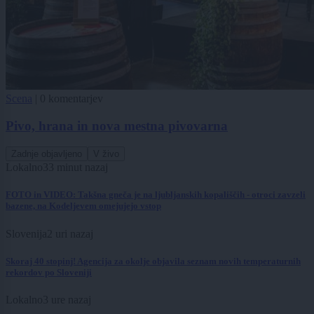
Scena
|
0 komentarjev
Pivo, hrana in nova mestna pivovarna
Zadnje objavljeno
V živo
Lokalno
33 minut nazaj
FOTO in VIDEO: Takšna gneča je na ljubljanskih kopališčih - otroci zavzeli
bazene, na Kodeljevem omejujejo vstop
Slovenija
2 uri nazaj
Skoraj 40 stopinj! Agencija za okolje objavila seznam novih temperaturnih
rekordov po Sloveniji
Lokalno
3 ure nazaj