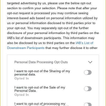
targeted advertising by us, please use the below opt-out
Moji Mediji d.o.o.
section to confirm your selection. Please note that after your
sobotainfo.com
•
mariborinfo.com
•
ptujinfo.com
•
pomurec.com
•
opt-out request is processed you may continue seeing
dolenjskainfo.com
•
ljubljanainfo.com
•
gorenjskainfo.com
•
interest-based ads based on personal information utilized by
tvidea.si
us or personal information disclosed to third parties prior to
your opt-out. You may separately opt-out of the further
Vse pravice pridržane © 2026
disclosure of your personal information by third parties on the
IAB’s list of downstream participants. This information may
Tematike
also be disclosed by us to third parties on the
IAB’s List of
Prijavi se na cajtng
Downstream Participants
that may further disclose it to other
Lokalno
Slovenija
third parties.
Svet
Politika
Personal Data Processing Opt Outs
Gospodarstvo
Kronika
I want to opt-out of the Sharing of my
Zdravje
personal data.
Šport
Opted In
Kultura
Scena
I want to opt-out of the Sale of my
Personal Data.
Zadnje novice
Opted In
Rubrike
I want to opt-out of processing my