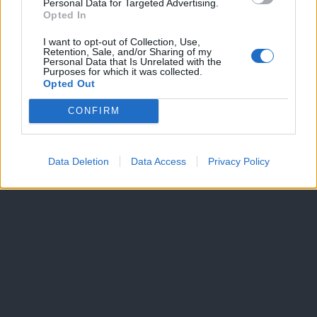
Personal Data for Targeted Advertising.
Dogodki
Opted In
Igre
Forum
I want to opt-out of Collection, Use,
Mali oglasi
Retention, Sale, and/or Sharing of my
Personal Data that Is Unrelated with the
Purposes for which it was collected.
Več
Opted Out
Kdo smo
CONFIRM
Oglaševanje
Izjava o dostopnosti
Vse pravice pridržane © 2026
Data Deletion
Data Access
Privacy Policy