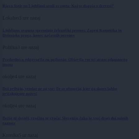
Rjavo listje po Ljubljani sredi avgusta: Kaj se dogaja z drevesi?
Lokalno
3 ure nazaj
Ljubljana avgusta spreminja železniški promet: Zaprti Kamniška in
Dolenjska proga, konec začasnih peronov
Politika
3 ure nazaj
Predsednica odgovorila na ugibanja: Objavila vse tri strani odpustnega
pisma
okolje
4 ure nazaj
Dež prihaja, vendar ne za vse: To so območja, kjer ga danes lahko
pričakujemo največ
okolje
4 ure nazaj
Dežja ni dovolj, vročina se vrača: Slovenijo čaka še vsaj deset dni sušnih
razmer
Kronika
5 ur nazaj