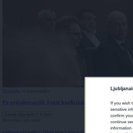
Ljubljana
Slovenija
|
0 komentarjev
Po pričakovanjih Janše koalicijska pogodba usklajena
If you wish 
sensitive in
Zadnje objavljeno
V živo
confirm you
Slovenija
3 ure nazaj
continue se
information 
Ljubljana med najbolj vročimi mesti v državi: toliko stopinj so namerili danes