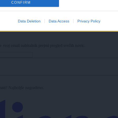
CONFIRM
Data Deletion
Data Access
Privacy Policy
bazene, na Kodeljevem omejujejo vstop
v svoj email nabiralnik prejmi pregled svežih novic.
imati? Najboljše nagradimo.