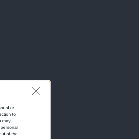
sonal or
ection to
ou may
 personal
out of the