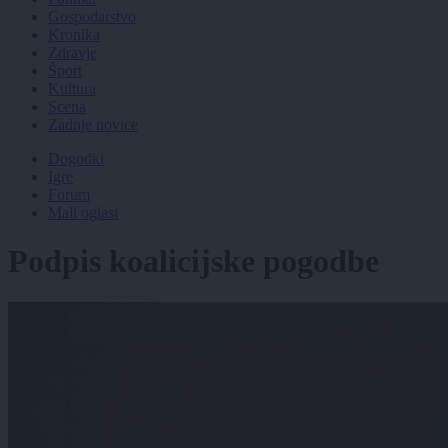
Gospodarstvo
Kronika
Zdravje
Šport
Kultura
Scena
Zadnje novice
Dogodki
Igre
Forum
Mali oglasi
Podpis koalicijske pogodbe