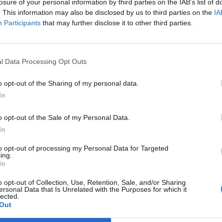
losure of your personal information by third parties on the IAB’s list of
. This information may also be disclosed by us to third parties on the
IA
Participants
that may further disclose it to other third parties.
Prijavi se na cajtng
l Data Processing Opt Outs
 avtocestnih odsekih
o opt-out of the Sharing of my personal data.
In
o opt-out of the Sale of my Personal Data.
In
to opt-out of processing my Personal Data for Targeted
anje GHB v pijače
ing.
In
o opt-out of Collection, Use, Retention, Sale, and/or Sharing
ersonal Data that Is Unrelated with the Purposes for which it
lected.
Out