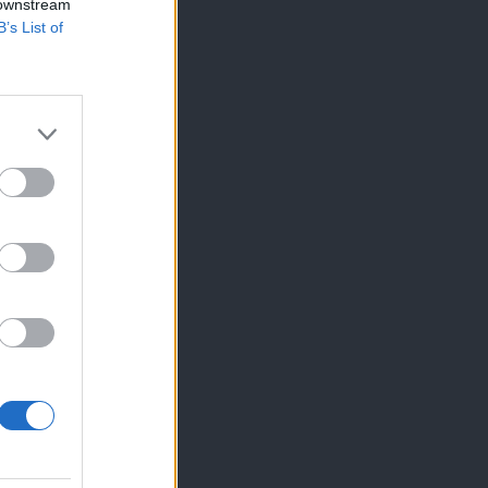
 downstream
B’s List of
×