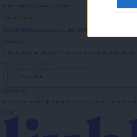
Konec brezplačnega kopanja v Ljubljani
Lokalno
7 ur nazaj
FOTO in VIDEO: Takšna gneča je na ljubljanskih kopališčih - otroci zavzeli 
Prikaži več
Želiš biti vedno na tekočem? Prijavi se na novice in dvakrat tedensko 
E-naslov
CAPTCHA
Nisem robot
Naročite se
Imaš novico, informacijo, fotografijo ali video, ki bi nas utegnila zan
Pošlji