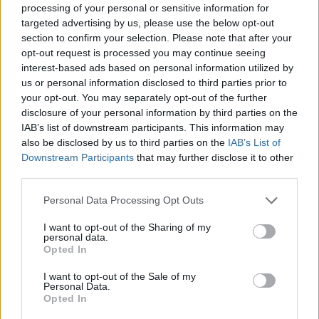
processing of your personal or sensitive information for
targeted advertising by us, please use the below opt-out
Moji Mediji d.o.o.
section to confirm your selection. Please note that after your
opt-out request is processed you may continue seeing
sobotainfo.com
•
mariborinfo.com
•
ptujinfo.com
•
pomurec.com
•
dolenjskainfo.com
•
ljubljanainfo.com
•
gorenjskainfo.com
•
interest-based ads based on personal information utilized by
tvidea.si
us or personal information disclosed to third parties prior to
your opt-out. You may separately opt-out of the further
Vse pravice pridržane © 2026
disclosure of your personal information by third parties on the
IAB’s list of downstream participants. This information may
Tematike
also be disclosed by us to third parties on the
IAB’s List of
Prijavi se na cajtng
Downstream Participants
that may further disclose it to other
Lokalno
third parties.
Slovenija
Svet
Politika
Personal Data Processing Opt Outs
Gospodarstvo
Kronika
I want to opt-out of the Sharing of my
personal data.
Zdravje
Opted In
Šport
Kultura
Scena
I want to opt-out of the Sale of my
Personal Data.
Zadnje novice
Opted In
Rubrike