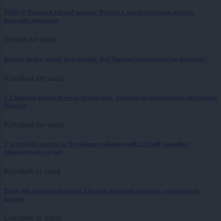
VIDEO: Posnetek zgrozil javnost: Policist v morje vrgel psa, policija
pojasnila dogajanje
Scena
3 ure nazaj
Kokoši, krave, smuči in srebrniki: Kaj Slovenci letos množično kupujejo?
Kronika
4 ure nazaj
V Ljubljani gorela drevesa in podrastje, policisti na kraju zalotili državljana
Nigerije
Kronika
4 ure nazaj
V železniški nesreči na Hrvaškem poškodovanih 25 ljudi, posledice
odstranjevali vso noč
Kronika
6 ur nazaj
Požar tik za slovensko mejo: Ogenj se širi proti avtocesti, veter otežuje
gašenje
Lokalno
6 ur nazaj