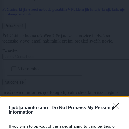
Počitnice, ki jih otroci ne bodo pozabili: V Naklem jih čakajo konji, kuhanje
in iskanje zaklada
Prikaži več
Želiš biti vedno na tekočem? Prijavi se na novice in dvakrat
tedensko v svoj email nabiralnik prejmi pregled svežih novic.
E-naslov
CAPTCHA
Nisem robot
Naročite se
Imaš novico, informacijo, fotografijo ali video, ki bi nas utegnila
zanimati? Najboljše nagradimo.
Pošlji
Ljubljanainfo.com -
Do Not Process My Personal
Information
If you wish to opt-out of the sale, sharing to third parties, or