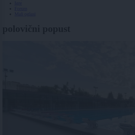
Igre
Forum
Mali oglasi
polovični popust