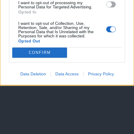
I want to opt-out of processing my
Personal Data for Targeted Advertising.
Dogodki
Opted In
Igre
Forum
I want to opt-out of Collection, Use,
Mali oglasi
Retention, Sale, and/or Sharing of my
Personal Data that Is Unrelated with the
Purposes for which it was collected.
Več
Opted Out
Kdo smo
CONFIRM
Oglaševanje
Izjava o dostopnosti
Vse pravice pridržane © 2026
Data Deletion
Data Access
Privacy Policy