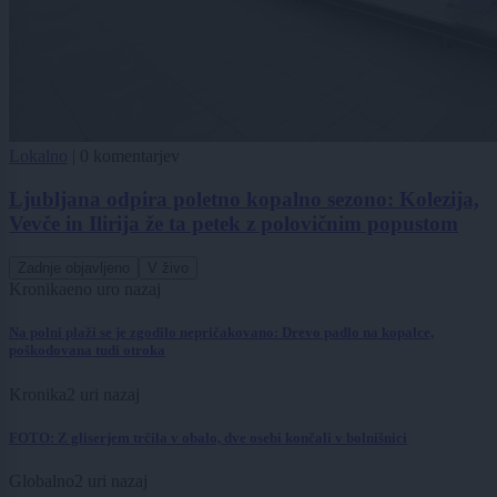
Lokalno
|
0 komentarjev
Ljubljana odpira poletno kopalno sezono: Kolezija,
Vevče in Ilirija že ta petek z polovičnim popustom
Zadnje objavljeno
V živo
Kronika
eno uro nazaj
Na polni plaži se je zgodilo nepričakovano: Drevo padlo na kopalce,
poškodovana tudi otroka
Kronika
2 uri nazaj
FOTO: Z gliserjem trčila v obalo, dve osebi končali v bolnišnici
Globalno
2 uri nazaj