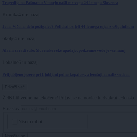
Tragedija na Pašmanu: V morju našli mrtvega 24-letnega Slovenca
Kronika
4 ure nazaj
Je na Viču na delu požigalec? Policisti prijeli 44-letnega tujca z vžigalnikom
okolje
4 ure nazaj
Alarm zaradi suše: Slovenske reke upadajo, podzemne vode je vse manj
Lokalno
5 ur nazaj
Priljubljeno jezero pri Ljubljani polno kopalcev, a letošnjih analiz vode ni
Prikaži več
Želiš biti vedno na tekočem? Prijavi se na novice in dvakrat tedensko 
E-naslov
CAPTCHA
Nisem robot
Naročite se