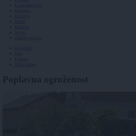
Gospodarstvo
Kronika
Zdravje
Šport
Kultura
Scena
Zadnje novice
Dogodki
Igre
Forum
Mali oglasi
Poplavna ogroženost