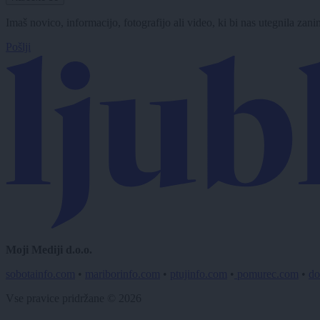
Imaš novico, informacijo, fotografijo ali video, ki bi nas utegnila zan
Pošlji
Moji Mediji d.o.o.
sobotainfo.com
•
mariborinfo.com
•
ptujinfo.com
•
pomurec.com
•
do
Vse pravice pridržane © 2026