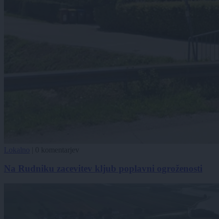
Lokalno
|
0 komentarjev
Na Rudniku zacevitev kljub poplavni ogroženosti