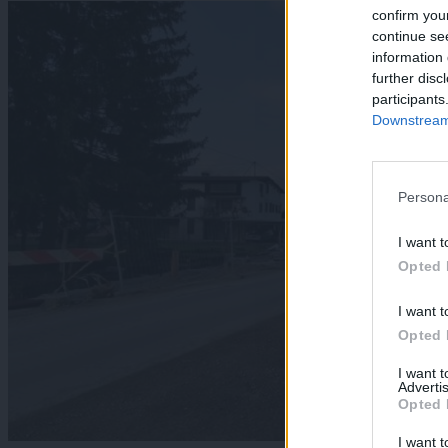
confirm you
continue se
information 
further disc
participants
Downstream 
Persona
I want t
Opted 
I want t
Opted 
I want 
Advertis
Opted 
I want t