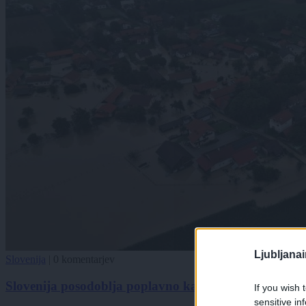
Ljubljana
Slovenija
|
0 komentarjev
Slovenija posodoblja poplavno karto, dodanih 11 og
If you wish 
sensitive in