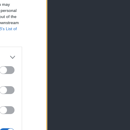
ou may
 personal
out of the
 downstream
B’s List of
×