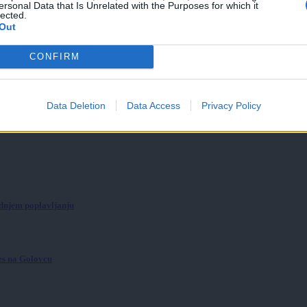
ersonal Data that Is Unrelated with the Purposes for which it
lected.
Out
bami in kaj to pomeni za poplavno ogroženost?
CONFIRM
Data Deletion
Data Access
Privacy Policy
ednjem poplavljanju
ves na Golovcu