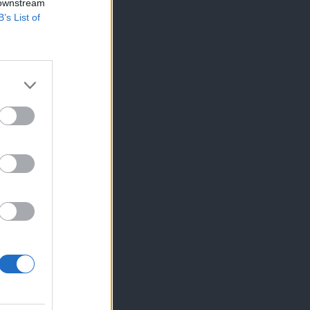
 downstream
B’s List of
×