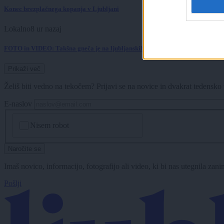
Konec brezplačnega kopanja v Ljubljani
Lokalno
8 ur nazaj
FOTO in VIDEO: Takšna gneča je na ljubljanskih kopališčih - otroci zavzeli 
Prikaži več
Želiš biti vedno na tekočem? Prijavi se na novice in dvakrat tedensko 
E-naslov
CAPTCHA
Nisem robot
Naročite se
Imaš novico, informacijo, fotografijo ali video, ki bi nas utegnila zan
Pošlji