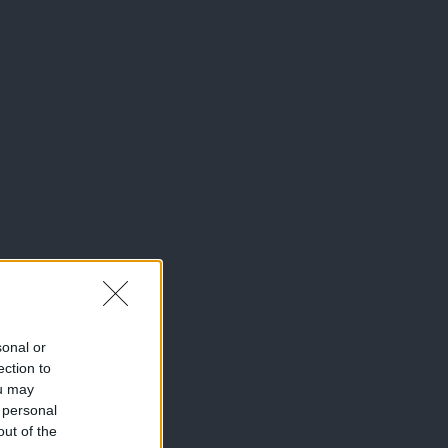
sonal or
ection to
ou may
 personal
out of the