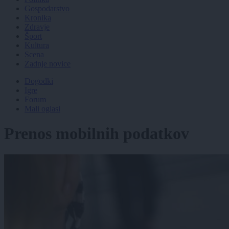
Gospodarstvo
Kronika
Zdravje
Šport
Kultura
Scena
Zadnje novice
Dogodki
Igre
Forum
Mali oglasi
Prenos mobilnih podatkov