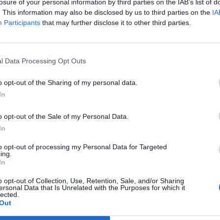
losure of your personal information by third parties on the IAB’s list of
. This information may also be disclosed by us to third parties on the
IA
Participants
that may further disclose it to other third parties.
Prijavi se na cajtng
l Data Processing Opt Outs
 avtocestnih odsekih
o opt-out of the Sharing of my personal data.
In
o opt-out of the Sale of my Personal Data.
In
to opt-out of processing my Personal Data for Targeted
anje GHB v pijače
ing.
In
o opt-out of Collection, Use, Retention, Sale, and/or Sharing
ersonal Data that Is Unrelated with the Purposes for which it
lected.
Out