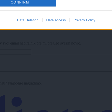
CONFIRM
Data Deletion
Data Access
Privacy Policy
bazene, na Kodeljevem omejujejo vstop
v svoj email nabiralnik prejmi pregled svežih novic.
imati? Najboljše nagradimo.