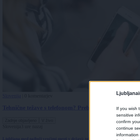
Ljubljana
Slovenija
|
0 komentarjev
Tehnične težave s telefonom? Preberite, kaj se dogaja
If you wish 
sensitive in
Zadnje objavljeno
V živo
confirm you
Slovenija
3 ure nazaj
continue se
information 
Ljubljana med najbolj vročimi mesti v državi: toliko stopinj so namerili danes