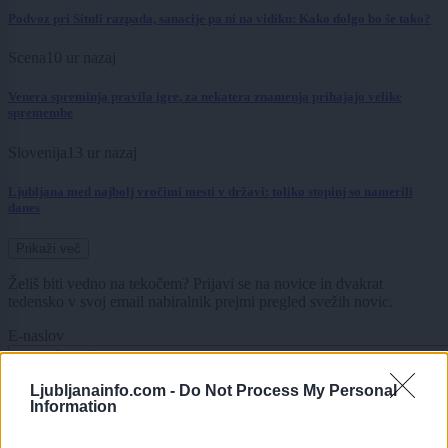
Podvoz pri Situli razpada, sanacije pa ni na vidiku: Kako dolgo bo še tako?
Scena
10 ur nazaj
Venera spreminja pravila igre, za nekatera znamenja prihajajo velike
spremembe
Slovenija
13 ur nazaj
Ljubljana med najbolj vročimi mesti v državi: toliko stopinj so namerili
danes
Prikaži več
Želiš biti vedno na tekočem? Prijavi se na novice in dvakrat
tedensko v svoj email nabiralnik prejmi pregled svežih novic.
E-naslov
CAPTCHA
Ljubljanainfo.com -
Do Not Process My Personal
Nisem robot
Information
Naročite se