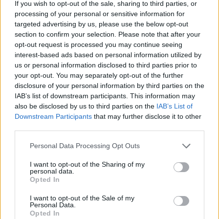
If you wish to opt-out of the sale, sharing to third parties, or
processing of your personal or sensitive information for
Imaš novico, informacijo, fotografijo ali video, ki bi nas utegnila
targeted advertising by us, please use the below opt-out
zanimati? Najboljše nagradimo.
section to confirm your selection. Please note that after your
Pošlji
opt-out request is processed you may continue seeing
interest-based ads based on personal information utilized by
us or personal information disclosed to third parties prior to
your opt-out. You may separately opt-out of the further
disclosure of your personal information by third parties on the
IAB’s list of downstream participants. This information may
Moji Mediji d.o.o.
also be disclosed by us to third parties on the
IAB’s List of
Prijavi se na cajtng
sobotainfo.com
•
mariborinfo.com
•
ptujinfo.com
•
pomurec.com
•
Downstream Participants
that may further disclose it to other
dolenjskainfo.com
•
ljubljanainfo.com
•
gorenjskainfo.com
•
third parties.
tvidea.si
Personal Data Processing Opt Outs
Vse pravice pridržane © 2026
I want to opt-out of the Sharing of my
Tematike
personal data.
Opted In
Lokalno
Slovenija
I want to opt-out of the Sale of my
Personal Data.
Svet
Opted In
Politika