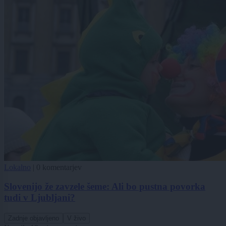
Lokalno
|
0 komentarjev
Slovenijo že zavzele šeme: Ali bo pustna povorka
tudi v Ljubljani?
Zadnje objavljeno
V živo