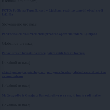
Kronika
19 minut nazaj
FOTO: Počilo na Topniški cesti v Ljubljani, razbit avtomobil obstal sredi
križišča
Slovenija
eno uro nazaj
Po vročinskem valu vremenski preobrat, opozorila tudi za Ljubljano
Globalno
3 ure nazaj
Ponoči streslo hrvaški Kvarner, potres čutili tudi v Sloveniji
Lokalno
6 ur nazaj
»Ljubljana nujno potrebuje svoj poligon.« Nekdanji dirkač razkril načrt za
avtomotodrom
Lokalno
6 ur nazaj
Mačje zgodbe iz Gmajnic: Dan odprtih vrat za vse, ki imajo radi mačke
Lokalno
6 ur nazaj