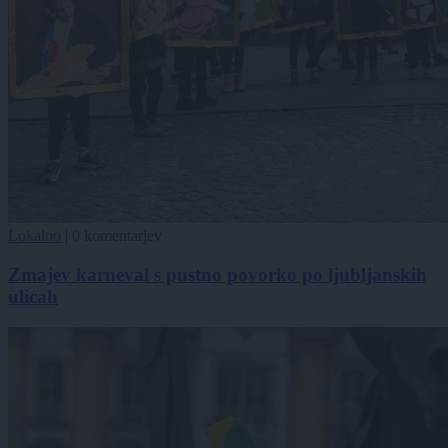
Lokalno
|
0 komentarjev
Zmajev karneval s pustno povorko po ljubljanskih
ulicah