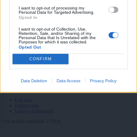
Gospodarstvo
Kronika
I want to opt-out of processing my
Personal Data for Targeted Advertising.
Zdravje
Opted In
Šport
Kultura
I want to opt-out of Collection, Use,
Scena
Retention, Sale, and/or Sharing of my
Zadnje novice
Personal Data that Is Unrelated with the
Purposes for which it was collected.
Opted Out
Rubrike
CONFIRM
Dogodki
Igre
Forum
Mali oglasi
Data Deletion
Data Access
Privacy Policy
Več
Kdo smo
Oglaševanje
Izjava o dostopnosti
Vse pravice pridržane © 2026