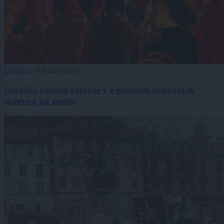
Lokalno
|
0 komentarjev
Otroško pustno rajanje v Festivalni dvorani in
sprevod po mestu