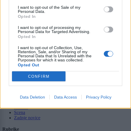
I want to opt-out of the Sale of my
Personal Data.
Moji Mediji d.o.o.
Opted In
sobotainfo.com
•
mariborinfo.com
•
ptujinfo.com
•
pomurec.com
•
dolenjskainfo.com
•
ljubljanainfo.com
•
gorenjskainfo.com
•
I want to opt-out of processing my
Personal Data for Targeted Advertising.
tvidea.si
Opted In
Vse pravice pridržane © 2026
I want to opt-out of Collection, Use,
Retention, Sale, and/or Sharing of my
Tematike
Personal Data that Is Unrelated with the
Purposes for which it was collected.
Lokalno
Opted Out
Slovenija
Svet
CONFIRM
Politika
Gospodarstvo
Kronika
Zdravje
Data Deletion
Data Access
Privacy Policy
Šport
Kultura
Scena
Zadnje novice
Rubrike