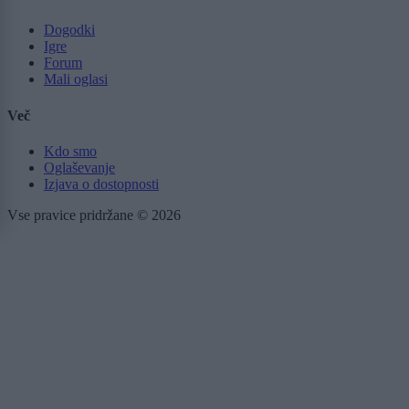
Dogodki
Igre
Forum
Mali oglasi
Več
Kdo smo
Oglaševanje
Izjava o dostopnosti
Vse pravice pridržane © 2026