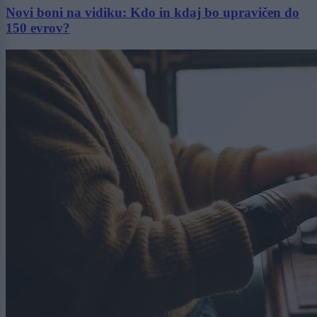
Novi boni na vidiku: Kdo in kdaj bo upravičen do
150 evrov?