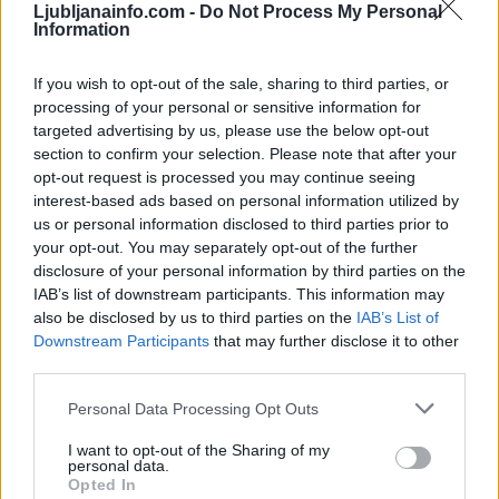
Lokalno
5 ur nazaj
Ljubljanainfo.com -
Do Not Process My Personal
Information
Zakaj otroci v Family Hotelu Vilinia pozabijo na telefone?
If you wish to opt-out of the sale, sharing to third parties, or
Prikaži več
processing of your personal or sensitive information for
targeted advertising by us, please use the below opt-out
Želiš biti vedno na tekočem? Prijavi se na novice in dvakrat
section to confirm your selection. Please note that after your
tedensko v svoj email nabiralnik prejmi pregled svežih novic.
opt-out request is processed you may continue seeing
E-naslov
interest-based ads based on personal information utilized by
us or personal information disclosed to third parties prior to
CAPTCHA
your opt-out. You may separately opt-out of the further
Nisem robot
disclosure of your personal information by third parties on the
IAB’s list of downstream participants. This information may
Naročite se
also be disclosed by us to third parties on the
IAB’s List of
Prijavi se na cajtng
Downstream Participants
that may further disclose it to other
Imaš novico, informacijo, fotografijo ali video, ki bi nas utegnila
third parties.
zanimati? Najboljše nagradimo.
Personal Data Processing Opt Outs
Pošlji
I want to opt-out of the Sharing of my
personal data.
Opted In