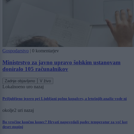
Gospodarstvo
|
0 komentarjev
Ministrstvo za javno upravo šolskim ustanovam
doniralo 105 računalnikov
Zadnje objavljeno
V živo
Lokalno
eno uro nazaj
Priljubljeno jezero pri Ljubljani polno kopalcev, a letošnjih analiz vode ni
okolje
2 uri nazaj
Bo vročine končno konec? Hrvati napovedali padec temperatur za več kot
deset stopinj