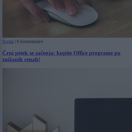
Scena
|
0 komentarjev
Črni petek se začenja: kupite Office programe po
znižanih cenah!