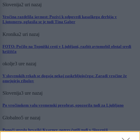
Slovenija
2 uri nazaj
Vročina razdelila javnost: Pozivi k odpovedi kasaškega derbija v
Ljutomeru, oglasila se je tudi Tina Gaber
Kronika
2 uri nazaj
FOTO: Počilo na Topniški cesti v Ljubljani, razbit avtomobil obstal sredi
križišča
okolje
3 ure nazaj
V slovenskih rekah se dogaja nekaj zaskrbljujočega: Zaradi vročine že
omejujejo ribolov
Slovenija
3 ure nazaj
Po vročinskem valu vremenski preobrat, opozorila tudi za Ljubljano
Globalno
5 ur nazaj
Ponoči streslo hrvaški Kvarner, potres čutili tudi v Sloveniji