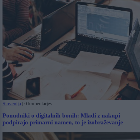
Slovenija
|
0 komentarjev
Ponudniki o digitalnih bonih: Mladi z nakupi
podpirajo primarni namen, to je izobraževanje