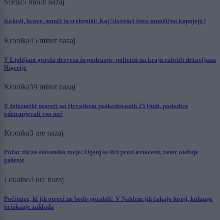
Scena
5 minut nazaj
Kokoši, krave, smuči in srebrniki: Kaj Slovenci letos množično kupujejo?
Kronika
45 minut nazaj
V Ljubljani gorela drevesa in podrastje, policisti na kraju zalotili državljana
Nigerije
Kronika
59 minut nazaj
V železniški nesreči na Hrvaškem poškodovanih 25 ljudi, posledice
odstranjevali vso noč
Kronika
3 ure nazaj
Požar tik za slovensko mejo: Ogenj se širi proti avtocesti, veter otežuje
gašenje
Lokalno
3 ure nazaj
Počitnice, ki jih otroci ne bodo pozabili: V Naklem jih čakajo konji, kuhanje
in iskanje zaklada