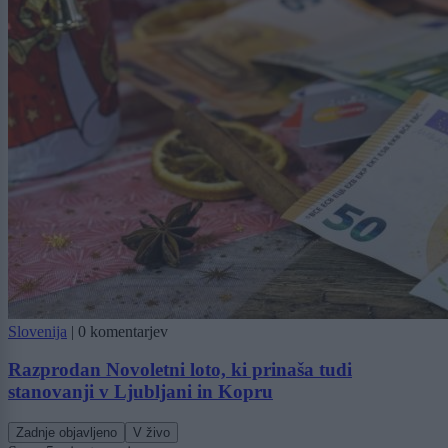
Slovenija
|
0 komentarjev
Razprodan Novoletni loto, ki prinaša tudi
stanovanji v Ljubljani in Kopru
Zadnje objavljeno
V živo