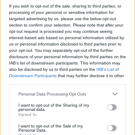
Naročite se
If you wish to opt-out of the sale, sharing to third parties, or
processing of your personal or sensitive information for
Imaš novico, informacijo, fotografijo ali video, ki bi nas utegnila
targeted advertising by us, please use the below opt-out
zanimati? Najboljše nagradimo.
section to confirm your selection. Please note that after your
Pošlji
opt-out request is processed you may continue seeing
interest-based ads based on personal information utilized by
us or personal information disclosed to third parties prior to
your opt-out. You may separately opt-out of the further
disclosure of your personal information by third parties on the
IAB’s list of downstream participants. This information may
Moji Mediji d.o.o.
also be disclosed by us to third parties on the
IAB’s List of
Prijavi se na cajtng
sobotainfo.com
•
mariborinfo.com
•
ptujinfo.com
•
pomurec.com
•
Downstream Participants
that may further disclose it to other
dolenjskainfo.com
•
ljubljanainfo.com
•
gorenjskainfo.com
•
third parties.
tvidea.si
Personal Data Processing Opt Outs
Vse pravice pridržane © 2026
I want to opt-out of the Sharing of my
Tematike
personal data.
Opted In
Lokalno
Slovenija
I want to opt-out of the Sale of my
Personal Data.
Svet