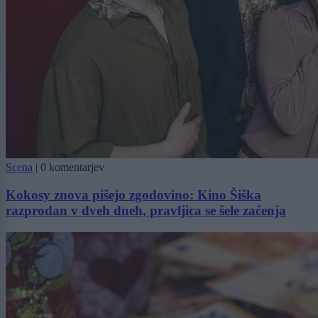
Scena
|
0 komentarjev
Kokosy znova pišejo zgodovino: Kino Šiška
razprodan v dveh dneh, pravljica se šele začenja