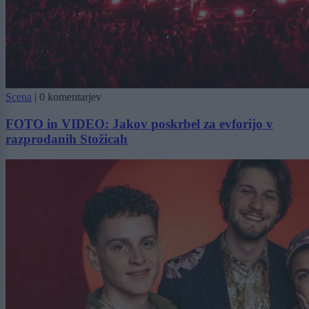
Scena
|
0 komentarjev
FOTO in VIDEO: Jakov poskrbel za evforijo v
razprodanih Stožicah