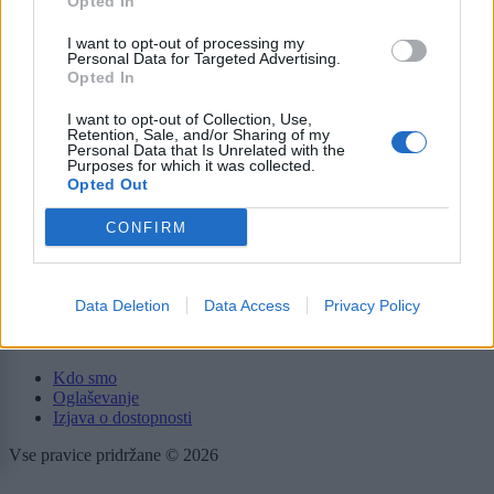
Opted In
Politika
Gospodarstvo
I want to opt-out of processing my
Kronika
Personal Data for Targeted Advertising.
Zdravje
Opted In
Šport
Kultura
I want to opt-out of Collection, Use,
Scena
Retention, Sale, and/or Sharing of my
Zadnje novice
Personal Data that Is Unrelated with the
Purposes for which it was collected.
Opted Out
Rubrike
CONFIRM
Dogodki
Igre
Forum
Mali oglasi
Data Deletion
Data Access
Privacy Policy
Več
Kdo smo
Oglaševanje
Izjava o dostopnosti
Vse pravice pridržane © 2026