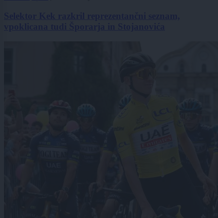
Selektor Kek razkril reprezentančni seznam,
vpoklicana tudi Šporarja in Stojanovića