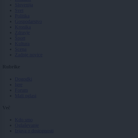
Slovenija
Svet
Politika
Gospodarstvo
Kronika
Zdravje
Šport
Kultura
Scena
Zadnje novice
Rubrike
Dogodki
Igre
Forum
Mali oglasi
Več
Kdo smo
Oglaševanje
Izjava o dostopnosti