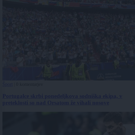
Šport
|
0 komentarjev
Portugalce skrbi ponedeljkova sodniška ekipa, v
preteklosti so nad Orsatom že vihali nosove