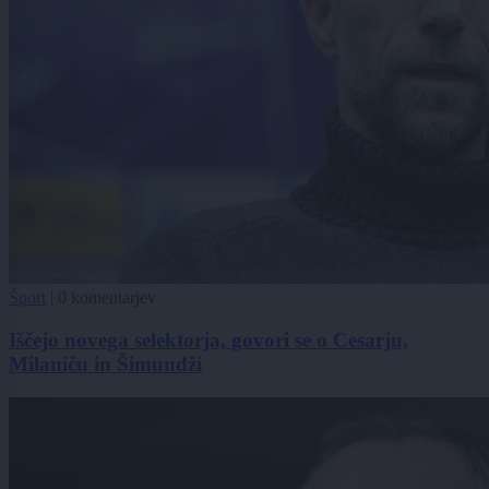
Šport
|
0 komentarjev
Iščejo novega selektorja, govori se o Cesarju,
Milaniču in Šimundži