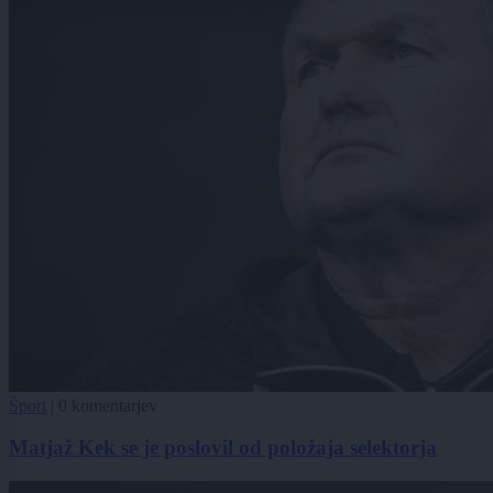
Šport
|
0 komentarjev
Matjaž Kek se je poslovil od položaja selektorja