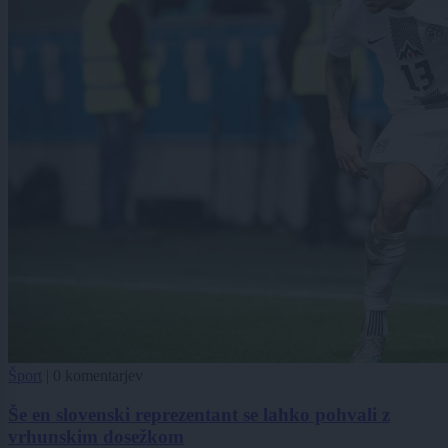
Šport
|
0 komentarjev
Še en slovenski reprezentant se lahko pohvali z
vrhunskim dosežkom