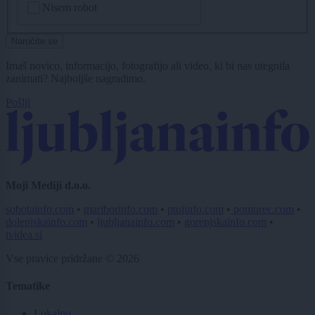
Nisem robot
Naročite se
Imaš novico, informacijo, fotografijo ali video, ki bi nas utegnila
zanimati? Najboljše nagradimo.
Pošlji
Moji Mediji d.o.o.
sobotainfo.com
•
mariborinfo.com
•
ptujinfo.com
•
pomurec.com
•
dolenjskainfo.com
•
ljubljanainfo.com
•
gorenjskainfo.com
•
tvidea.si
Vse pravice pridržane © 2026
Tematike
Lokalno