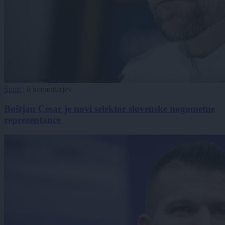
Šport
|
0 komentarjev
Boštjan Cesar je novi selektor slovenske nogometne
reprezentance