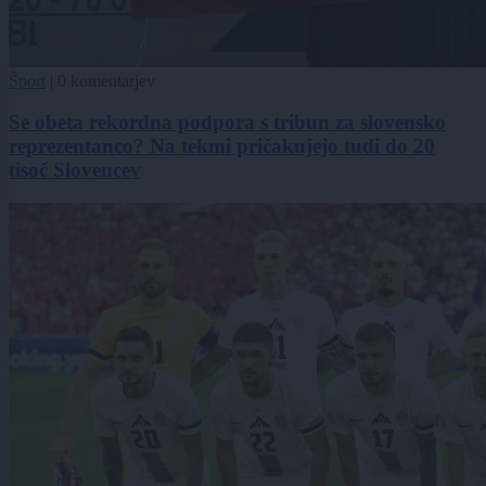
Šport
|
0 komentarjev
Se obeta rekordna podpora s tribun za slovensko
reprezentanco? Na tekmi pričakujejo tudi do 20
tisoč Slovencev