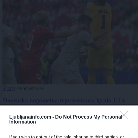
Šport
|
0 komentarjev
Slovenska nogometna reprezentanca igrala 1:1 z
Dansko
Ljubljanainfo.com -
Do Not Process My Personal
1
Information
2
3
If you wish to opt-out of the sale, sharing to third parties, or