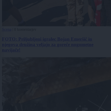
Scena
|
0 komentarjev
FOTO: Priljubljeni igralec Bojan Emeršič in
njegova družina veljajo za goreče nogometne
navijače!