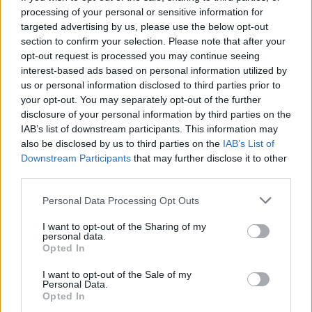
processing of your personal or sensitive information for
targeted advertising by us, please use the below opt-out
Zadnje objavljeno
V živo
section to confirm your selection. Please note that after your
Lokalno
3 ure nazaj
opt-out request is processed you may continue seeing
interest-based ads based on personal information utilized by
»Ljubljana nujno potrebuje svoj poligon.« Nekdanji dirkač razkril načrt za
avtomotodrom
us or personal information disclosed to third parties prior to
your opt-out. You may separately opt-out of the further
Lokalno
3 ure nazaj
disclosure of your personal information by third parties on the
IAB’s list of downstream participants. This information may
Mačje zgodbe iz Gmajnic: Dan odprtih vrat za vse, ki imajo radi mačke
also be disclosed by us to third parties on the
IAB’s List of
Prijavi se na cajtng
Downstream Participants
that may further disclose it to other
Lokalno
3 ure nazaj
third parties.
Podvoz pri Situli razpada, sanacije pa ni na vidiku: Kako dolgo bo še tako?
Personal Data Processing Opt Outs
Slovenija
10 ur nazaj
I want to opt-out of the Sharing of my
personal data.
Opted In
Ljubljana med najbolj vročimi mesti v državi: toliko stopinj so namerili
danes
I want to opt-out of the Sale of my
Personal Data.
Scena
11 ur nazaj
Opted In