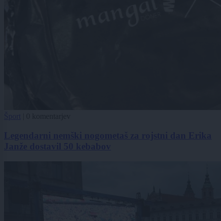
Šport
|
0 komentarjev
Legendarni nemški nogometaš za rojstni dan Erika
Janže dostavil 50 kebabov