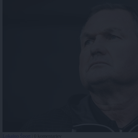
Lokalno
Šport
|
0 komentarjev