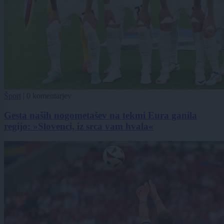
Šport
|
0 komentarjev
Gesta naših nogometašev na tekmi Eura ganila
regijo: »Slovenci, iz srca vam hvala«