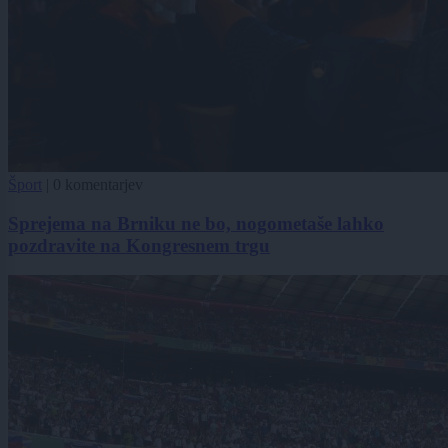
Šport
|
0 komentarjev
Sprejema na Brniku ne bo, nogometaše lahko
pozdravite na Kongresnem trgu