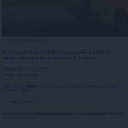
Kronika
|
0 komentarjev
V stanovanju v Ivančni Gorici našli neodzivno
osebo, intervencija se je končala tragično
Zadnje objavljeno
V živo
Scena
4 minute nazaj
Luna prinaša globoke uvide in motivacijo: Katera znamenja bodo danes
resnično zasijala?
Lokalno
3 ure nazaj
FOTO in VIDEO: Medtem ko občina odlaša, podjetniki sami rešujejo ugled
podhoda Ajdovščina