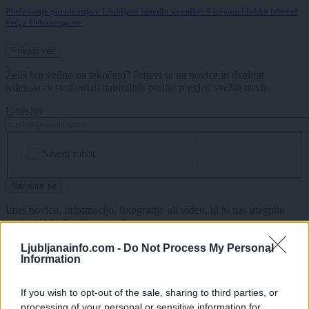
Plačevanje parkiranja v Ljubljani zmedlo voznike: S kovanci lahko izbereš
več, z Urbano pa ne
Prikaži več
Želiš biti vedno na tekočem? Prijavi se na novice in dvakrat
tedensko v svoj email nabiralnik prejmi pregled svežih novic.
E-naslov
CAPTCHA
Nisem robot
Naročite se
Imaš novico, informacijo, fotografijo ali video, ki bi nas utegnila
zanimati? Najboljše nagradimo.
Pošlji
Ljubljanainfo.com -
Do Not Process My Personal
Information
If you wish to opt-out of the sale, sharing to third parties, or
processing of your personal or sensitive information for