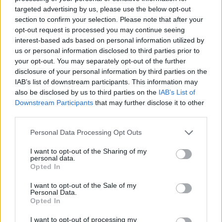
targeted advertising by us, please use the below opt-out
Moji Mediji d.o.o.
section to confirm your selection. Please note that after your
opt-out request is processed you may continue seeing
sobotainfo.com
•
mariborinfo.com
•
ptujinfo.com
•
pomurec.com
•
dolenjskainfo.com
•
ljubljanainfo.com
•
gorenjskainfo.com
•
interest-based ads based on personal information utilized by
tvidea.si
us or personal information disclosed to third parties prior to
your opt-out. You may separately opt-out of the further
Vse pravice pridržane © 2026
disclosure of your personal information by third parties on the
IAB’s list of downstream participants. This information may
Tematike
also be disclosed by us to third parties on the
IAB’s List of
Prijavi se na cajtng
Downstream Participants
that may further disclose it to other
Lokalno
Slovenija
third parties.
Svet
Politika
Personal Data Processing Opt Outs
Gospodarstvo
Kronika
I want to opt-out of the Sharing of my
Zdravje
personal data.
Šport
Opted In
Kultura
Scena
I want to opt-out of the Sale of my
Personal Data.
Zadnje novice
Opted In
Rubrike
I want to opt-out of processing my