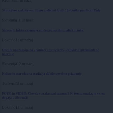
Kronika
11 ur nazaj
Skoraj kot v akcijskem filmu: policisti lovili 19-letnika po ulicah Pule
Slovenija
11 ur nazaj
Slovenijo lahko zajamejo močnejše nevihte, nalivi in toča
Lokalno
11 ur nazaj
Občani opozarjajo na »poniževanje pešcev«, Janković sprememb ne
načrtuje
Slovenija
12 ur nazaj
Koline in starodavna tradicija dobile posebno priznanje
Turizem
13 ur nazaj
FOTO in VIDEO: Človek v zraku nad mestom? Ni fotomontaža, to se res
dogaja v Sloveniji
Lokalno
13 ur nazaj