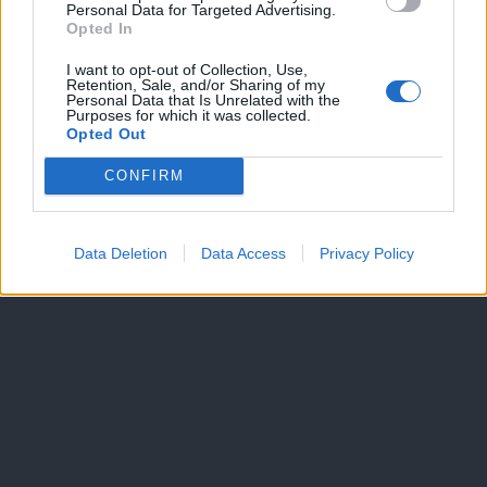
Personal Data for Targeted Advertising.
Dogodki
Opted In
Igre
Forum
I want to opt-out of Collection, Use,
Mali oglasi
Retention, Sale, and/or Sharing of my
Personal Data that Is Unrelated with the
Purposes for which it was collected.
Več
Opted Out
Kdo smo
CONFIRM
Oglaševanje
Izjava o dostopnosti
Vse pravice pridržane © 2026
Data Deletion
Data Access
Privacy Policy