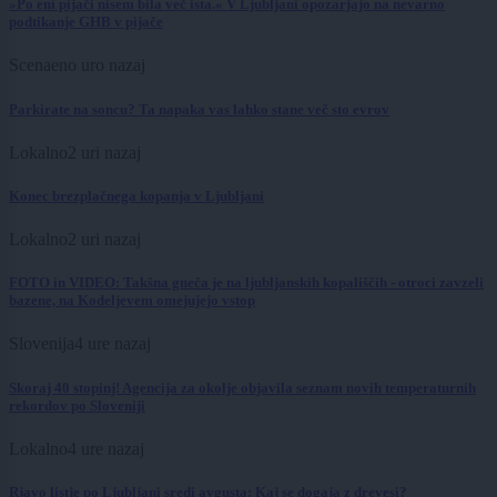
»Po eni pijači nisem bila več ista.« V Ljubljani opozarjajo na nevarno
podtikanje GHB v pijače
Scena
eno uro nazaj
Parkirate na soncu? Ta napaka vas lahko stane več sto evrov
Lokalno
2 uri nazaj
Konec brezplačnega kopanja v Ljubljani
Lokalno
2 uri nazaj
FOTO in VIDEO: Takšna gneča je na ljubljanskih kopališčih - otroci zavzeli
bazene, na Kodeljevem omejujejo vstop
Slovenija
4 ure nazaj
Skoraj 40 stopinj! Agencija za okolje objavila seznam novih temperaturnih
rekordov po Sloveniji
Lokalno
4 ure nazaj
Rjavo listje po Ljubljani sredi avgusta: Kaj se dogaja z drevesi?