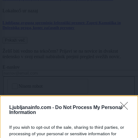
Lokalno
5 ur nazaj
Ljubljana avgusta spreminja železniški promet: Zaprti Kamniška in
Dolenjska proga, konec začasnih peronov
Prikaži več
Želiš biti vedno na tekočem? Prijavi se na novice in dvakrat
tedensko v svoj email nabiralnik prejmi pregled svežih novic.
E-naslov
CAPTCHA
Nisem robot
Naročite se
Ljubljanainfo.com -
Do Not Process My Personal
Imaš novico, informacijo, fotografijo ali video, ki bi nas utegnila
Information
zanimati? Najboljše nagradimo.
If you wish to opt-out of the sale, sharing to third parties, or
Pošlji
processing of your personal or sensitive information for