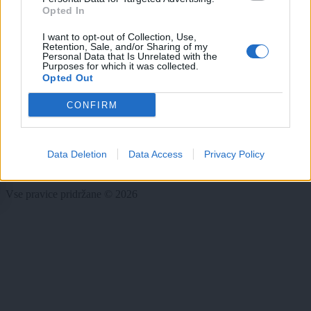
Opted In
Rubrike
I want to opt-out of Collection, Use,
Retention, Sale, and/or Sharing of my
Dogodki
Personal Data that Is Unrelated with the
Igre
Purposes for which it was collected.
Opted Out
Forum
Mali oglasi
CONFIRM
Več
Kdo smo
Data Deletion
Data Access
Privacy Policy
Oglaševanje
Izjava o dostopnosti
Vse pravice pridržane © 2026