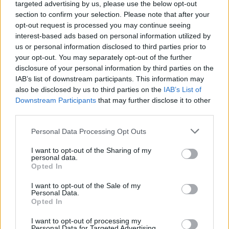
targeted advertising by us, please use the below opt-out
section to confirm your selection. Please note that after your
opt-out request is processed you may continue seeing
interest-based ads based on personal information utilized by
Moji Mediji d.o.o.
us or personal information disclosed to third parties prior to
your opt-out. You may separately opt-out of the further
sobotainfo.com
•
mariborinfo.com
•
ptujinfo.com
•
pomurec.com
•
disclosure of your personal information by third parties on the
dolenjskainfo.com
•
ljubljanainfo.com
•
gorenjskainfo.com
•
tvidea.si
IAB’s list of downstream participants. This information may
also be disclosed by us to third parties on the
IAB’s List of
Vse pravice pridržane © 2026
Prijavi se na cajtng
Downstream Participants
that may further disclose it to other
third parties.
Tematike
Personal Data Processing Opt Outs
Lokalno
Slovenija
I want to opt-out of the Sharing of my
Svet
personal data.
Politika
Opted In
Gospodarstvo
Kronika
I want to opt-out of the Sale of my
Zdravje
Personal Data.
Šport
Opted In
Kultura
Scena
I want to opt-out of processing my
Zadnje novice
Personal Data for Targeted Advertising.