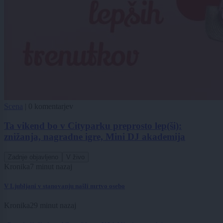
Scena
|
0 komentarjev
Ta vikend bo v Cityparku preprosto lep(ši):
znižanja, nagradne igre, Mini DJ akademija
Zadnje objavljeno
V živo
Kronika
7 minut nazaj
V Ljubljani v stanovanju našli mrtvo osebo
Kronika
29 minut nazaj