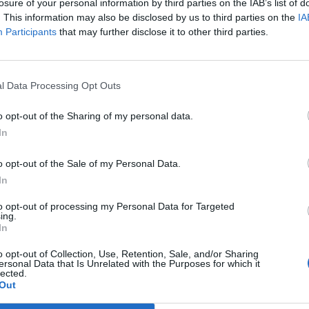
losure of your personal information by third parties on the IAB’s list of
. This information may also be disclosed by us to third parties on the
IA
Participants
that may further disclose it to other third parties.
doleti 2.650 evrov kazni
Prijavi se na cajtng
l Data Processing Opt Outs
ca včasih
o opt-out of the Sharing of my personal data.
In
o opt-out of the Sale of my Personal Data.
In
to opt-out of processing my Personal Data for Targeted
Španci
ing.
In
o opt-out of Collection, Use, Retention, Sale, and/or Sharing
ersonal Data that Is Unrelated with the Purposes for which it
lected.
Out