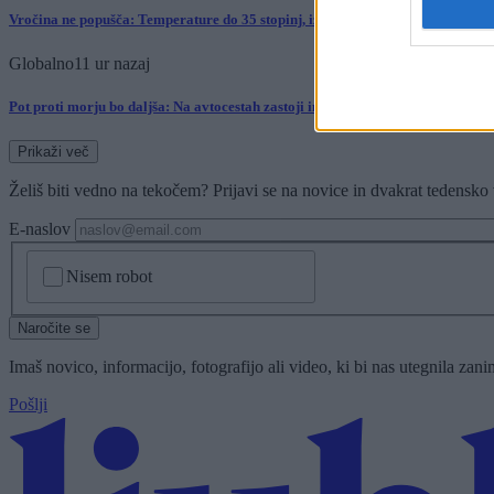
Vročina ne popušča: Temperature do 35 stopinj, izdano tudi opozorilo
Globalno
11 ur nazaj
Pot proti morju bo daljša: Na avtocestah zastoji in več prometnih nesreč
Prikaži več
Želiš biti vedno na tekočem? Prijavi se na novice in dvakrat tedensko 
E-naslov
CAPTCHA
Nisem robot
Naročite se
Imaš novico, informacijo, fotografijo ali video, ki bi nas utegnila zan
Pošlji