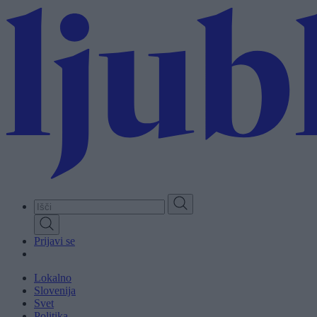
Skip
to
main
content
Prijavi se
Lokalno
Slovenija
Svet
Politika