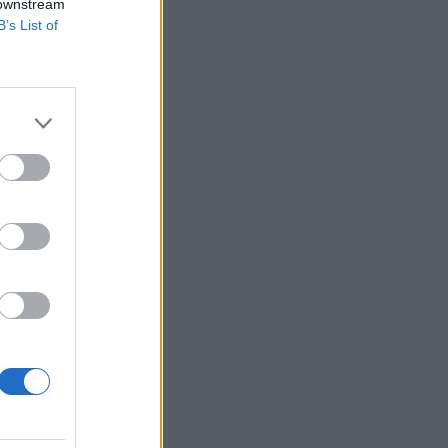
 downstream
B’s List of
×