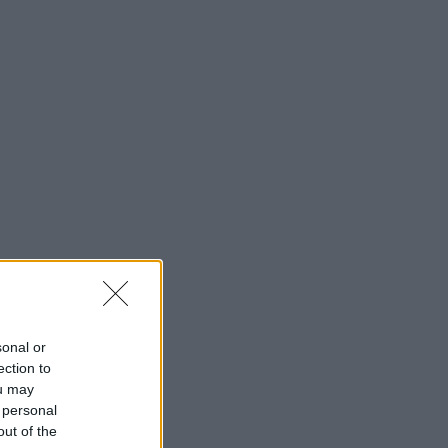
sonal or
ection to
ou may
 personal
out of the