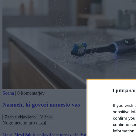
Ljubljana
Scena
|
0 komentarjev
Nasmeh, ki govori namesto vas
If you wish 
sensitive in
Zadnje objavljeno
V živo
confirm you
Nogomet
eno uro nazaj
continue se
information 
Lionel Messi žaluje, poslovil se je njegov oče: V njegovem življenju je igral v