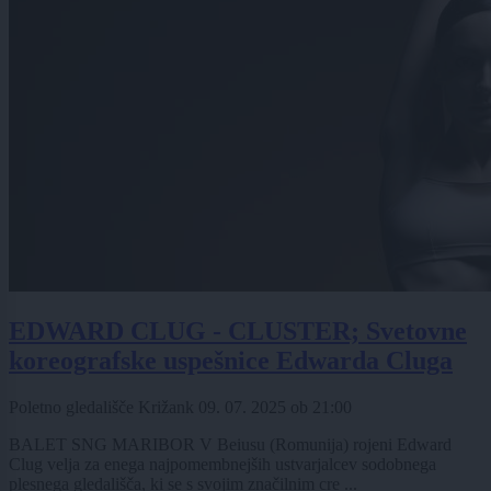
EDWARD CLUG - CLUSTER; Svetovne
koreografske uspešnice Edwarda Cluga
Poletno gledališče Križank
09. 07. 2025
ob
21:00
BALET SNG MARIBOR V Beiusu (Romunija) rojeni Edward
Clug velja za enega najpomembnejših ustvarjalcev sodobnega
plesnega gledališča, ki se s svojim značilnim cre ...