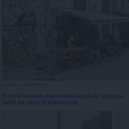
Lokalno
|
1 komentarjev
Prijavili neznosen dim in smrad iz lokala, potem pa
dobili tak odgovor inšpektorata