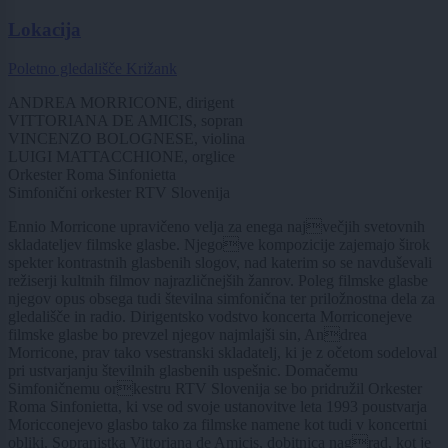
Lokacija
Poletno gledališče Križank
ANDREA MORRICONE, dirigent
VITTORIANA DE AMICIS, sopran
VINCENZO BOLOGNESE, violina
LUIGI MATTACCHIONE, orglice
Orkester Roma Sinfonietta
Simfonični orkester RTV Slovenija
Ennio Morricone upravičeno velja za enega največjih svetovnih
skladateljev filmske glasbe. Njegove kompozicije zajemajo širok
spekter kontrastnih glasbenih slogov, nad katerim so se navduševali
režiserji kultnih filmov najrazličnejših žanrov. Poleg filmske glasbe
njegov opus obsega tudi številna simfonična ter priložnostna dela za
gledališče in radio. Dirigentsko vodstvo koncerta Morriconejeve
filmske glasbe bo prevzel njegov najmlajši sin, Andrea
Morricone, prav tako vsestranski skladatelj, ki je z očetom sodeloval
pri ustvarjanju številnih glasbenih uspešnic. Domačemu
Simfoničnemu orkestru RTV Slovenija se bo pridružil Orkester
Roma Sinfonietta, ki vse od svoje ustanovitve leta 1993 poustvarja
Moricconejevo glasbo tako za filmske namene kot tudi v koncertni
obliki. Sopranistka Vittoriana de Amicis, dobitnica nagrad, kot je