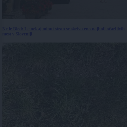
Ne le Bled: Le nekaj minut stran se skriva eno najbolj očarljivih
mest v Sloveniji