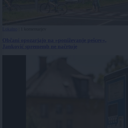
Lokalno
|
1 komentarjev
Občani opozarjajo na »poniževanje pešcev«,
Janković sprememb ne načrtuje