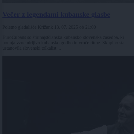
Večer z legendami kubanske glasbe
Poletno gledališče Križank
13. 07. 2025
ob
21:00
EuroCubans so štirinajstčlanska kubansko-slovenska zasedba, ki
ponuja vznemirljivo kubansko godbo in vroče ritme. Skupino sta
ustanovila slovenski tolkalist ...