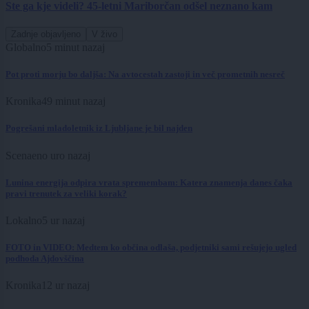
Ste ga kje videli? 45-letni Mariborčan odšel neznano kam
Zadnje objavljeno
V živo
Globalno
5 minut nazaj
Pot proti morju bo daljša: Na avtocestah zastoji in več prometnih nesreč
Kronika
49 minut nazaj
Pogrešani mladoletnik iz Ljubljane je bil najden
Scena
eno uro nazaj
Lunina energija odpira vrata spremembam: Katera znamenja danes čaka
pravi trenutek za veliki korak?
Lokalno
5 ur nazaj
FOTO in VIDEO: Medtem ko občina odlaša, podjetniki sami rešujejo ugled
podhoda Ajdovščina
Kronika
12 ur nazaj