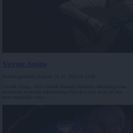
Vicente Amigo
Poletno gledališče Križank
14. 07. 2025
ob
21:00
Vicente Amigo, eden vodilnih flamenko kitaristov današnjega časa
in duhovni naslednik legendarnega Paca de Lucíe, se po več kot
dveh desetletjih vrača v ...