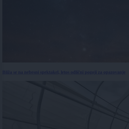
Bliža se na nebesni spektakel, letos odlični pogoji za opazovanje