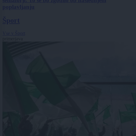
semaforji: To se bo zgodilo ob naslednjem
poplavljanju
Šport
Vse v Šport
primerjava