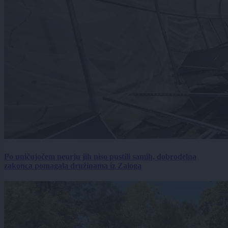
Po uničujočem neurju jih niso pustili samih, dobrodelna
zakonca pomagala družinama iz Zaloga