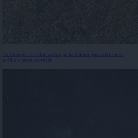
To Dolenjce še vedno razburja, lastnikom psov zdaj znova
pošiljajo jasno sporočilo