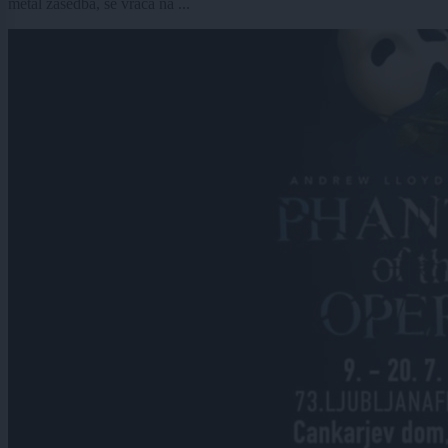
metal zasedba, se vrača na ...