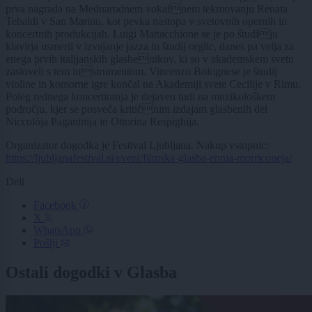
prva nagrada na Mednarodnem vokalnem tekmovanju Renata
Tebaldi v San Marinu, kot pevka nastopa v svetovnih opernih in
koncertnih produkcijah. Luigi Mattacchione se je po študiju
klavirja usmeril v izvajanje jazza in študij orglic, danes pa velja za
enega prvih italijanskih glasbenikov, ki so v akademskem svetu
zasloveli s tem instrumentom. Vincenzo Bolognese je študij
violine in komorne igre končal na Akademiji svete Cecilije v Rimu.
Poleg rednega koncertiranja je dejaven tudi na muzikološkem
področju, kjer se posveča kritičnim izdajam glasbenih del
Niccolòja Paganinija in Ottorina Respighija.
Organizator dogodka je Festival Ljubljana. Nakup vstopnic:
https://ljubljanafestival.si/event/filmska-glasba-ennia-morriconeja/
Deli
Facebook
X
WhatsApp
Pošlji
Ostali dogodki v Glasba