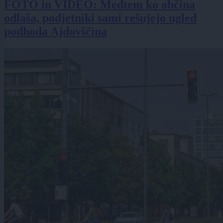
FOTO in VIDEO: Medtem ko občina
odlaša, podjetniki sami rešujejo ugled
podhoda Ajdovščina