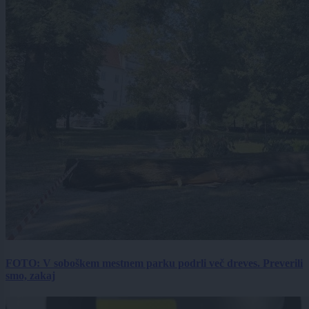
FOTO: V soboškem mestnem parku podrli več dreves. Preverili
smo, zakaj