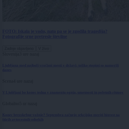
FOTO: Iskala je vodo, nato pa se je zgodila tragedija?
Fotografije srne pretresle številne
Zadnje objavljeno
V živo
Slovenija
3 ure nazaj
Ljubljana med najbolj vročimi mesti v državi: toliko stopinj so namerili
danes
Scena
4 ure nazaj
V Ljubljani bo konec tedna v znamenju ognja, umetnosti in poletnih ritmov
Globalno
5 ur nazaj
Konec brezskrbne vožnje? Septembra začnejo sekcijsko meriti hitrost na
štirih avtocestnih odsekih