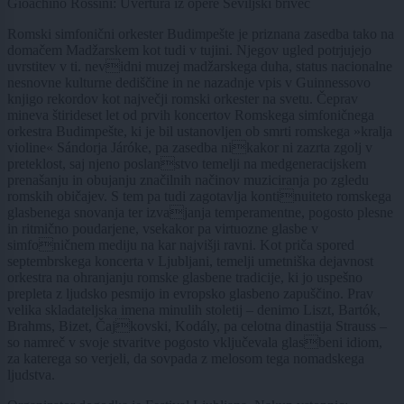
Gioachino Rossini: Uvertura iz opere Seviljski brivec
Romski simfonični orkester Budimpešte je priznana zasedba tako na
domačem Madžarskem kot tudi v tujini. Njegov ugled potrjujejo
uvrstitev v ti. nevidni muzej madžarskega duha, status nacionalne
nesnovne kulturne dediščine in ne nazadnje vpis v Guinnessovo
knjigo rekordov kot največji romski orkester na svetu. Čeprav
mineva štirideset let od prvih koncertov Romskega simfoničnega
orkestra Budimpešte, ki je bil ustanovljen ob smrti romskega »kralja
violine« Sándorja Járóke, pa zasedba nikakor ni zazrta zgolj v
preteklost, saj njeno poslanstvo temelji na medgeneracijskem
prenašanju in obujanju značilnih načinov muziciranja po zgledu
romskih običajev. S tem pa tudi zagotavlja kontinuiteto romskega
glasbenega snovanja ter izvajanja temperamentne, pogosto plesne
in ritmično poudarjene, vsekakor pa virtuozne glasbe v
simfoničnem mediju na kar najvišji ravni. Kot priča spored
septembrskega koncerta v Ljubljani, temelji umetniška dejavnost
orkestra na ohranjanju romske glasbene tradicije, ki jo uspešno
prepleta z ljudsko pesmijo in evropsko glasbeno zapuščino. Prav
velika skladateljska imena minulih stoletij – denimo Liszt, Bartók,
Brahms, Bizet, Čajkovski, Kodály, pa celotna dinastija Strauss –
so namreč v svoje stvaritve pogosto vključevala glasbeni idiom,
za katerega so verjeli, da sovpada z melosom tega nomadskega
ljudstva.