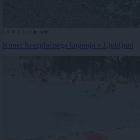
Lokalno
|
1 komentarjev
Konec brezplačnega kopanja v Ljubljani