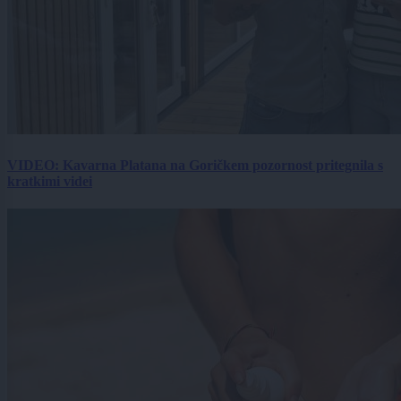
VIDEO: Kavarna Platana na Goričkem pozornost pritegnila s
kratkimi videi