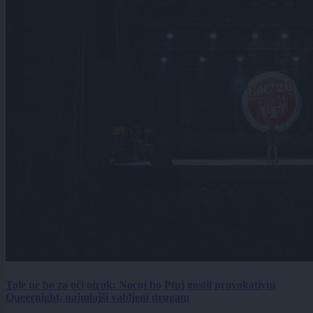
Tole ne bo za oči otrok: Nocoj bo Ptuj gostil provokativni
Queernight, najmlajši vabljeni drugam