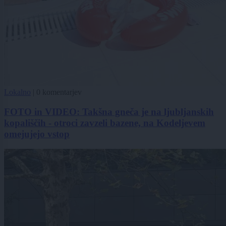
Lokalno
|
0 komentarjev
FOTO in VIDEO: Takšna gneča je na ljubljanskih
kopališčih - otroci zavzeli bazene, na Kodeljevem
omejujejo vstop