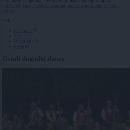
Organizator dogodka je Festival Ljubljana. Nakup vstopnic:
https://ljubljanafestival.si/event/budimpeski-romski-simfonicni-
orkeste…
Deli
Facebook
X
WhatsApp
Pošlji
Ostali dogodki danes