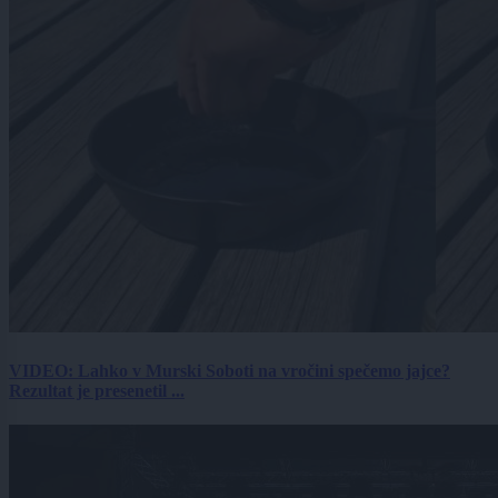
VIDEO: Lahko v Murski Soboti na vročini spečemo jajce?
Rezultat je presenetil ...