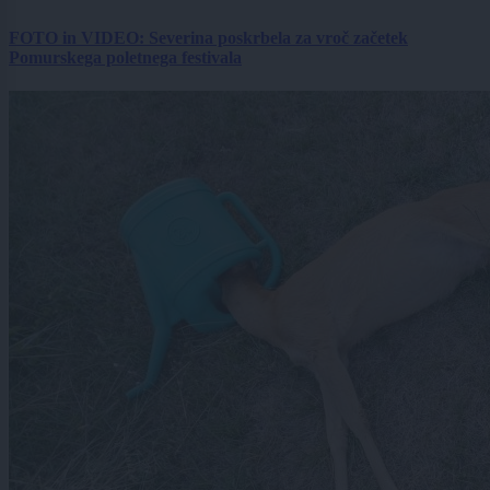
FOTO in VIDEO: Severina poskrbela za vroč začetek
Pomurskega poletnega festivala