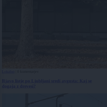
Lokalno
|
0 komentarjev
Rjavo listje po Ljubljani sredi avgusta: Kaj se
dogaja z drevesi?