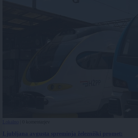
Lokalno
|
0 komentarjev
Ljubljana avgusta spreminja železniški promet: