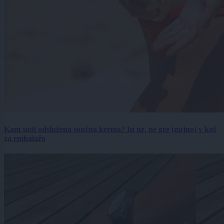
Kam sodi odslužena sončna krema? In ne, ne gre (nujno) v koš
za embalažo