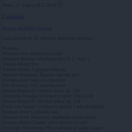
Petek, 22. avgust 2025 20:30
Lokacija
Poletno gledališče Križank
Gala koncert ob 40. obletnici delovanja orkestra.
Program:
Neznani avtor: Bliskoviti čardaš
Johannes Brahms: Madžarski ples št. 5, WoO 1
Vittorio Monti: Ples
András Farkas: Ciganska fantazija
Mariano Marquina: Španski ciganski ples
Neznani avtor: Solo za violončelo
Ede Reményi: Leti, lastovka moja
Johann Strauss II: Grom in strela, op. 324
Gioachino Rossini: Uvertura iz opere Viljem Tell
Johann Strauss II: Trič-trač polka, op. 214
Franz von Suppé: Uvertura iz operete Lahka konjenica
Neznani avtor: Cimbalski solo
Neznani avtor: Skupnosti, madžarski ljudski napev
Georges Bizet: Carmen, izbor stavkov iz suiti
Aram Iljič Hačaturjan: Ples s sabljami iz baleta Gajane