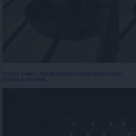
VIDEO: Lahko v Murski Soboti na vročini spečemo jajce?
Rezultat je presenetil ...