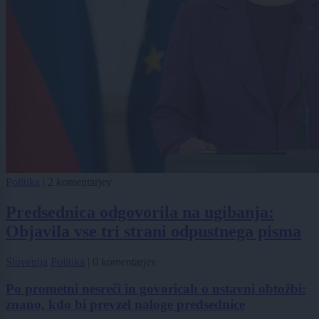
Politika
|
2 komentarjev
Predsednica odgovorila na ugibanja:
Objavila vse tri strani odpustnega pisma
Slovenija
Politika
|
0 komentarjev
Po prometni nesreči in govoricah o ustavni obtožbi:
znano, kdo bi prevzel naloge predsednice