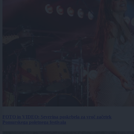
FOTO in VIDEO: Severina poskrbela za vroč začetek
Pomurskega poletnega festivala