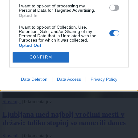
I want to opt-out of processing my
Personal Data for Targeted Advertising.
Opted In
I want to opt-out of Collection, Use,
Retention, Sale, and/or Sharing of my
Personal Data that Is Unrelated with the
Purposes for which it was collected.
Opted Out
CONFIRM
Data Deletion
Data Access
Privacy Policy
Slovenija
|
0 komentarjev
Ljubljana med najbolj vročimi mesti v
državi: toliko stopinj so namerili danes
Slovenija
|
0 komentarjev