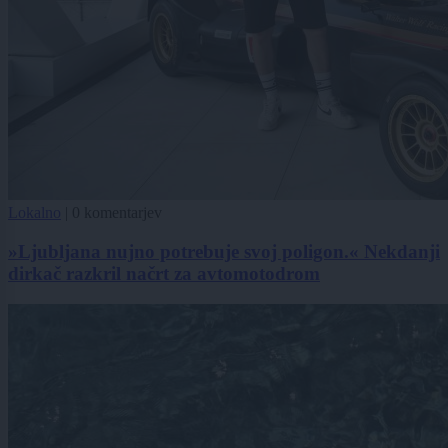
Lokalno
|
0 komentarjev
»Ljubljana nujno potrebuje svoj poligon.« Nekdanji
dirkač razkril načrt za avtomotodrom