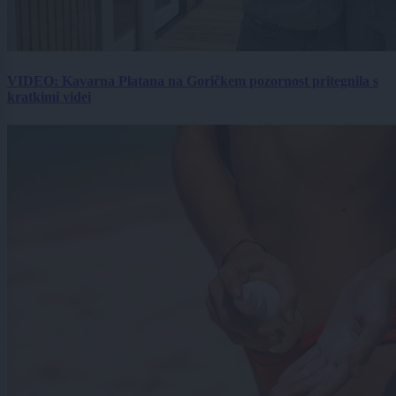
VIDEO: Kavarna Platana na Goričkem pozornost pritegnila s
kratkimi videi