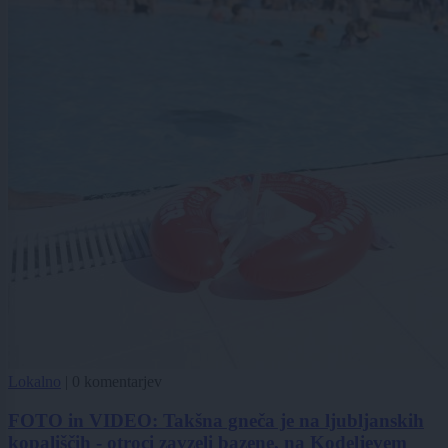
Lokalno
|
0 komentarjev
FOTO in VIDEO: Takšna gneča je na ljubljanskih
kopališčih - otroci zavzeli bazene, na Kodeljevem