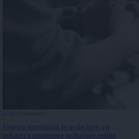
Scena
|
0 komentarjev
Venera spreminja pravila igre, za
nekatera znamenja prihajajo velike