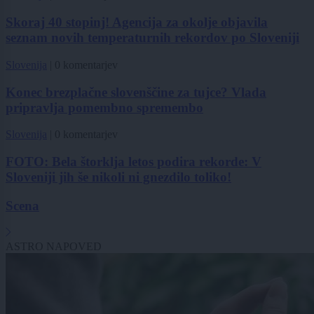
Skoraj 40 stopinj! Agencija za okolje objavila
seznam novih temperaturnih rekordov po Sloveniji
Slovenija
|
0 komentarjev
Konec brezplačne slovenščine za tujce? Vlada
pripravlja pomembno spremembo
Slovenija
|
0 komentarjev
FOTO: Bela štorklja letos podira rekorde: V
Sloveniji jih še nikoli ni gnezdilo toliko!
Scena
ASTRO NAPOVED