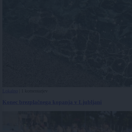
Lokalno
|
1 komentarjev
Konec brezplačnega kopanja v Ljubljani