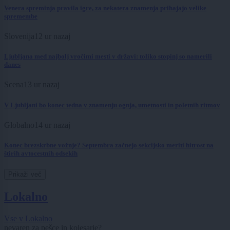
Venera spreminja pravila igre, za nekatera znamenja prihajajo velike
spremembe
Slovenija
12 ur nazaj
Ljubljana med najbolj vročimi mesti v državi: toliko stopinj so namerili
danes
Scena
13 ur nazaj
V Ljubljani bo konec tedna v znamenju ognja, umetnosti in poletnih ritmov
Globalno
14 ur nazaj
Konec brezskrbne vožnje? Septembra začnejo sekcijsko meriti hitrost na
štirih avtocestnih odsekih
Prikaži več
Lokalno
Vse v Lokalno
nevaren za pešce in kolesarje?