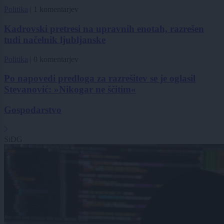
Politika
|
1 komentarjev
Kadrovski pretresi na upravnih enotah, razrešen
tudi načelnik ljubljanske
Politika
|
0 komentarjev
Po napovedi predloga za razrešitev se je oglasil
Stevanović: »Nikogar ne ščitim«
Gospodarstvo
SiDG