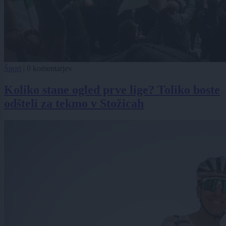
Šport
|
0 komentarjev
Koliko stane ogled prve lige? Toliko boste
odšteli za tekmo v Stožicah