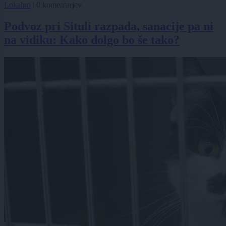
Lokalno
|
0 komentarjev
Podvoz pri Situli razpada, sanacije pa ni
na vidiku: Kako dolgo bo še tako?