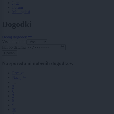
Igre
Forum
Mali oglasi
Dogodki
Dodaj dogodek
Vrsta dogodka
Išči po datumu
Uporabi
Na sporedu ni nobenih dogodkov.
Prva
Nazaj
…
5
6
7
8
9
10