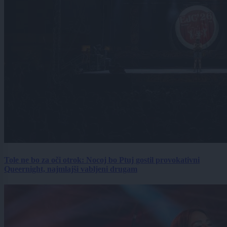
Tole ne bo za oči otrok: Nocoj bo Ptuj gostil provokativni
Queernight, najmlajši vabljeni drugam