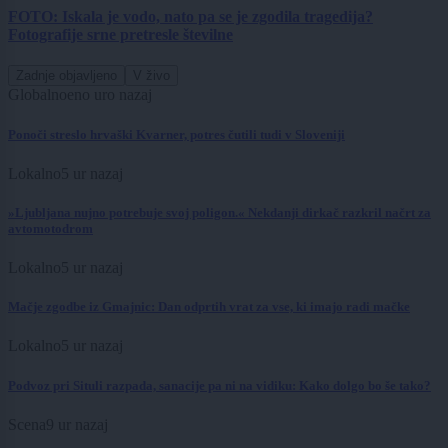
FOTO: Iskala je vodo, nato pa se je zgodila tragedija?
Fotografije srne pretresle številne
Zadnje objavljeno
V živo
Globalno
eno uro nazaj
Ponoči streslo hrvaški Kvarner, potres čutili tudi v Sloveniji
Lokalno
5 ur nazaj
»Ljubljana nujno potrebuje svoj poligon.« Nekdanji dirkač razkril načrt za
avtomotodrom
Lokalno
5 ur nazaj
Mačje zgodbe iz Gmajnic: Dan odprtih vrat za vse, ki imajo radi mačke
Lokalno
5 ur nazaj
Podvoz pri Situli razpada, sanacije pa ni na vidiku: Kako dolgo bo še tako?
Scena
9 ur nazaj