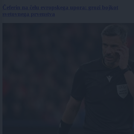
Čeferin na čelu evropskega upora: grozi bojkot
svetovnega prvenstva