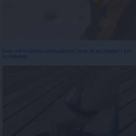
Kam sodi odslužena sončna krema? In ne, ne gre (nujno) v koš
za embalažo