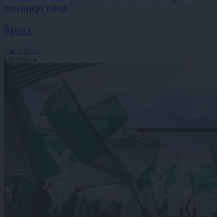
omejujejo vstop
Šport
Vse v Šport
primerjava