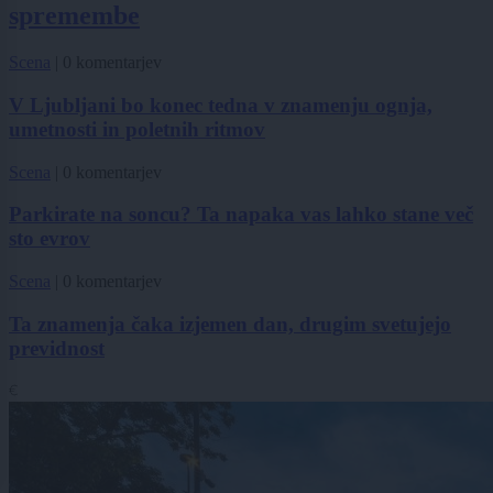
spremembe
Scena
|
0 komentarjev
V Ljubljani bo konec tedna v znamenju ognja,
umetnosti in poletnih ritmov
Scena
|
0 komentarjev
Parkirate na soncu? Ta napaka vas lahko stane več
sto evrov
Scena
|
0 komentarjev
Ta znamenja čaka izjemen dan, drugim svetujejo
previdnost