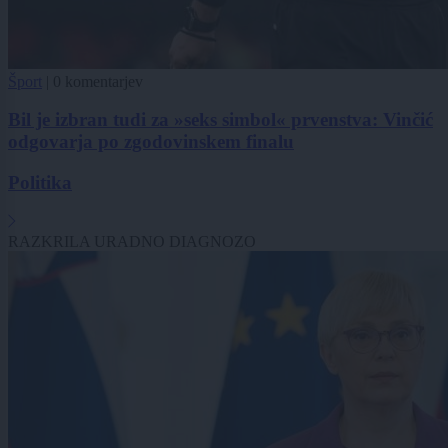
Šport
|
0 komentarjev
Bil je izbran tudi za »seks simbol« prvenstva: Vinčić
odgovarja po zgodovinskem finalu
Politika
RAZKRILA URADNO DIAGNOZO