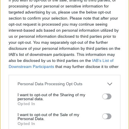
manj
processing of your personal or sensitive information for
targeted advertising by us, please use the below opt-out
Gospodarstvo
|
1 komentarjev
section to confirm your selection. Please note that after your
opt-out request is processed you may continue seeing
Vozniki, pripravite denarnice: Jutri prihaja nova
interest-based ads based on personal information utilized by
podražitev
us or personal information disclosed to third parties prior to
your opt-out. You may separately opt-out of the further
Gospodarstvo
|
0 komentarjev
disclosure of your personal information by third parties on the
IAB’s list of downstream participants. This information may
V strateškem svetu vlade najmočneje zastopana
also be disclosed by us to third parties on the
IAB’s List of
osrednja Slovenija
Prijavi se na cajtng
Downstream Participants
that may further disclose it to other
third parties.
Slovenija
Personal Data Processing Opt Outs
TEMPERATURE
I want to opt-out of the Sharing of my
personal data.
Opted In
I want to opt-out of the Sale of my
Personal Data.
Opted In