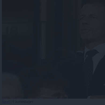
Šport
|
0 komentarjev